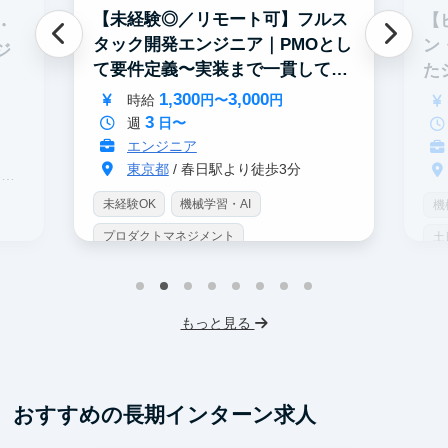
【未経験◎／リモート可】フルス
【
・
タック開発エンジニア｜PMOとし
ン
ジ
て要件定義〜実装まで一貫して担
た
当
募
1,300
3,000
時給
円〜
円
3
週
日〜
エンジニア
東京都
/ 春日駅より徒歩3分
駅
未経験OK
機械学習・AI
機
プロダクトマネジメント
土
インターン生10人以上在籍
土日勤務可
服
フレックス勤務
服装髪型自由
もっと見る
おすすめの長期インターン求人