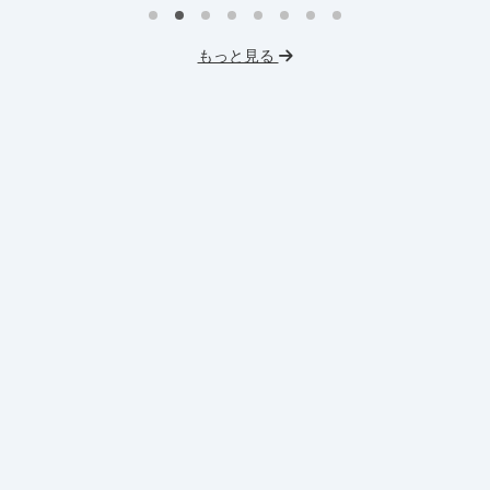
イ
プロダクトマネジメント
事業立案
もっと見る
英
機械学習・AI
データサイエンス
V
未経験OK
IT業界
人材業界
土
スタートアップ
土日勤務可
服
フレックス勤務
東大卒社長
服装髪型自由
交通費支給