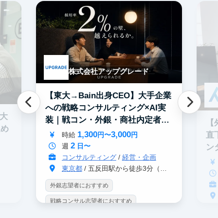
株式会社アップグレード
【東大→Bain出身CEO】大手企業
への戦略コンサルティング×AI実
0大
装｜戦コン・外銀・商社内定者多
【
進め
数
1,300
3,000
直
時給
円〜
円
2
週
日〜
ン
コンサルティング
/
経営・企画
東京都
/ 五反田駅から徒歩3分（大崎駅から徒歩8分）
外銀志望者におすすめ
戦略コンサル志望者におすすめ
戦
インターン生10人以上在籍