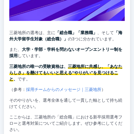
三菱地所の選考は、主に
「総合職」「業務職」
、そして
「海
外大学留学生対象（総合職）」
の3つに分かれています。
また、
大学・学部・学科を問わないオープンエントリー制を
採用
しています。
三菱地所の唯一の受験資格は、
三菱地所に共感し、「あなた
らしさ」を懸けてもいいと思える“やりがい”を見つけるこ
と
、
です。
（参考：
採用チームからのメッセージ｜三菱地所
）
そのやりがいを、選考全体を通して一貫した軸として持ち続
けてください。
ここからは、三菱地所の「総合職」における新卒採用選考フ
ローと選考対策についてご紹介します。ぜひ参考にしてくだ
さい。