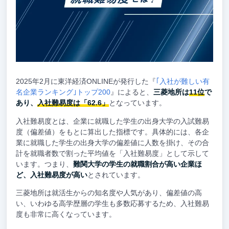
2025年2月に東洋経済ONLINEが発行した『
｢入社が難しい有
名企業ランキング｣トップ200
』によると、
三菱地所は
11位
で
あり、
入社難易度は「62.6」
となっています。
入社難易度とは、企業に就職した学生の出身大学の入試難易
度（偏差値）をもとに算出した指標です。具体的には、各企
業に就職した学生の出身大学の偏差値に人数を掛け、その合
計を就職者数で割った平均値を「入社難易度」として示して
います。つまり、
難関大学の学生の就職割合が高い企業ほ
ど、入社難易度が高い
とされています。
三菱地所は就活生からの知名度や人気があり、偏差値の高
い、いわゆる高学歴層の学生も多数応募するため、入社難易
度も非常に高くなっています。