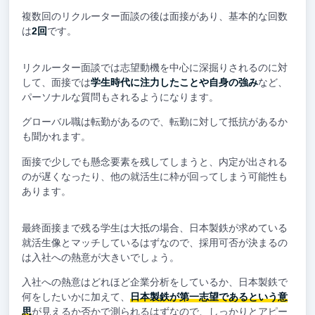
複数回のリクルーター面談の後は面接があり、基本的な回数
は
2回
です。
リクルーター面談では志望動機を中心に深掘りされるのに対
して、面接では
学生時代に注力したことや自身の強み
など、
パーソナルな質問もされるようになります。
グローバル職は転勤があるので、転勤に対して抵抗があるか
も聞かれます。
面接で少しでも懸念要素を残してしまうと、内定が出される
のが遅くなったり、他の就活生に枠が回ってしまう可能性も
あります。
最終面接まで残る学生は大抵の場合、日本製鉄が求めている
就活生像とマッチしているはずなので、採用可否が決まるの
は入社への熱意が大きいでしょう。
入社への熱意はどれほど企業分析をしているか、日本製鉄で
何をしたいかに加えて、
日本製鉄が第一志望であるという意
思
が見えるか否かで測られるはずなので、しっかりとアピー