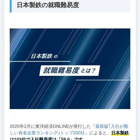
日本製鉄の就職難易度
2025年2月に東洋経済ONLINEが発行した『
最新版｢入社が難
しい有名企業ランキング｣トップ200社
』によると、
日本製鉄
は103位で入社難易度は「59.0」です
。