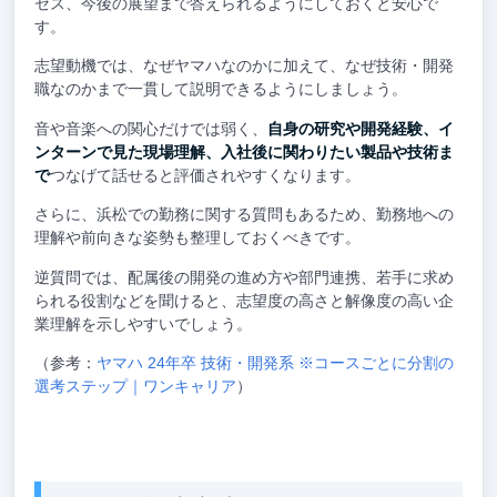
セス、今後の展望まで答えられるようにしておくと安心で
す。
志望動機では、なぜヤマハなのかに加えて、なぜ技術・開発
職なのかまで一貫して説明できるようにしましょう。
音や音楽への関心だけでは弱く、
自身の研究や開発経験、イ
ンターンで見た現場理解、入社後に関わりたい製品や技術ま
で
つなげて話せると評価されやすくなります。
さらに、浜松での勤務に関する質問もあるため、勤務地への
理解や前向きな姿勢も整理しておくべきです。
逆質問では、配属後の開発の進め方や部門連携、若手に求め
られる役割などを聞けると、志望度の高さと解像度の高い企
業理解を示しやすいでしょう。
（参考：
ヤマハ 24年卒 技術・開発系 ※コースごとに分割の
選考ステップ｜ワンキャリア
）