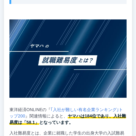
東洋経済ONLINEの『
｢入社が難しい有名企業ランキング｣ト
ップ200
』関連情報によると、
ヤマハは184位であり、入社難
易度は「58.1」
となっています。
入社難易度とは、企業に就職した学生の出身大学の入試難易