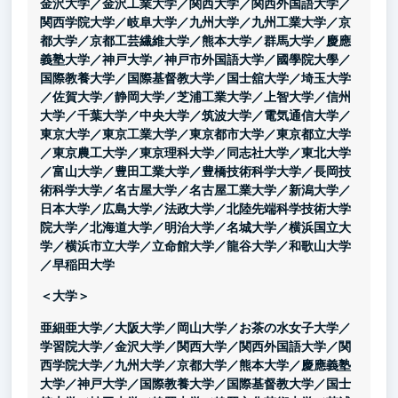
金沢大学／金沢工業大学／関西大学／関西外国語大学／
関西学院大学／岐阜大学／九州大学／九州工業大学／京
都大学／京都工芸繊維大学／熊本大学／群馬大学／慶應
義塾大学／神戸大学／神戸市外国語大学／國學院大學／
国際教養大学／国際基督教大学／国士舘大学／埼玉大学
／佐賀大学／静岡大学／芝浦工業大学／上智大学／信州
大学／千葉大学／中央大学／筑波大学／電気通信大学／
東京大学／東京工業大学／東京都市大学／東京都立大学
／東京農工大学／東京理科大学／同志社大学／東北大学
／富山大学／豊田工業大学／豊橋技術科学大学／長岡技
術科学大学／名古屋大学／名古屋工業大学／新潟大学／
日本大学／広島大学／法政大学／北陸先端科学技術大学
院大学／北海道大学／明治大学／名城大学／横浜国立大
学／横浜市立大学／立命館大学／龍谷大学／和歌山大学
／早稲田大学
＜大学＞
亜細亜大学／大阪大学／岡山大学／お茶の水女子大学／
学習院大学／金沢大学／関西大学／関西外国語大学／関
西学院大学／九州大学／京都大学／熊本大学／慶應義塾
大学／神戸大学／国際教養大学／国際基督教大学／国士