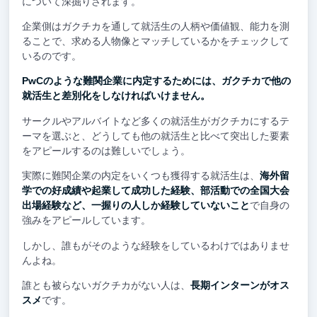
について深掘りされます。
企業側はガクチカを通して就活生の人柄や価値観、能力を測
ることで、求める人物像とマッチしているかをチェックして
いるのです。
PwCのような難関企業に内定するためには、ガクチカで他の
就活生と差別化をしなければいけません。
サークルやアルバイトなど多くの就活生がガクチカにするテ
ーマを選ぶと、どうしても他の就活生と比べて突出した要素
をアピールするのは難しいでしょう。
実際に難関企業の内定をいくつも獲得する就活生は、
海外留
学での好成績や起業して成功した経験、部活動での全国大会
出場経験など、一握りの人しか経験していないこと
で自身の
強みをアピールしています。
しかし、誰もがそのような経験をしているわけではありませ
んよね。
誰とも被らないガクチカがない人は、
長期インターンがオス
スメ
です。