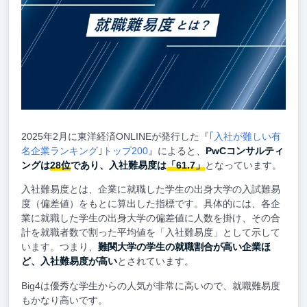
2025年2月に東洋経済ONLINEが発行した『
｢入社が難しい有
名企業ランキング｣トップ200
』によると、
PwCコンサルティ
ングは
28位
であり、入社難易度は
「61.7」
となっています。
入社難易度とは、企業に就職した学生の出身大学の入試難易
度（偏差値）をもとに算出した指標です。具体的には、各企
業に就職した学生の出身大学の偏差値に人数を掛け、その合
計を就職者数で割った平均値を「入社難易度」として示して
います。つまり、
難関大学の学生の就職割合が高い企業ほ
ど、入社難易度が高い
とされています。
Big4は優秀な学生からの人気が非常に高いので、就職難易度
もかなり高いです。