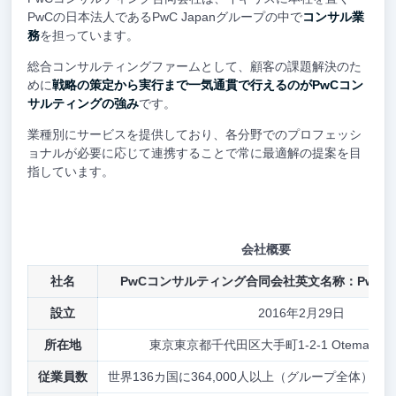
PwCの日本法人であるPwC Japanグループの中で
コンサル業
務
を担っています。
総合コンサルティングファームとして、顧客の課題解決のた
めに
戦略の策定から実行まで一気通貫で行えるのがPwCコン
サルティングの強み
です。
業種別にサービスを提供しており、各分野でのプロフェッシ
ョナルが必要に応じて連携することで常に最適解の提案を目
指しています。
会社概要
社名
PwCコンサルティング合同会社英文名称：PwC Cons
設立
2016年2月29日
所在地
東京東京都千代田区大手町1-2-1 Otemachi 
従業員数
世界136カ国に364,000人以上（グループ全体）（2