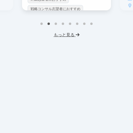
戦略コンサル志望者におすすめ
戦
インターン生10人以上在籍
イ
プロダクトマネジメント
事業立案
もっと見る
英
機械学習・AI
データサイエンス
V
未経験OK
IT業界
人材業界
土
スタートアップ
土日勤務可
服
フレックス勤務
東大卒社長
服装髪型自由
交通費支給