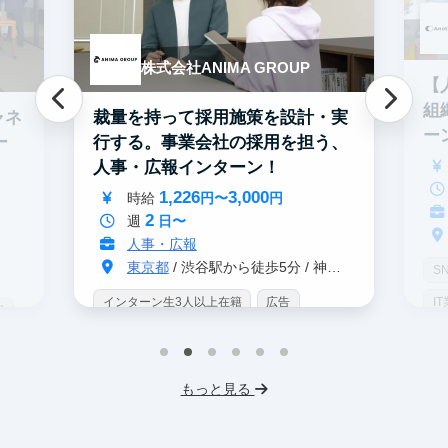
株式会社ANIMA GROUP
【
組
ャネ
裁量を持って採用施策を設計・実
ー
ー
行する。事業会社の採用を担う、
人事・広報インターン！
1,226
3,000
時給
円〜
円
2
週
日〜
人事・広報
東京都
/ 渋谷駅から徒歩5分 / 神泉駅から徒歩3分
S
インターン生3人以上在籍
広告
I
界
未経験OK
IT業界
ゲーム業界
服
スタートアップ
土日勤務可
もっと見る
フレックス勤務
服装髪型自由
交通費支給