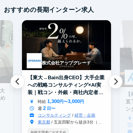
おすすめの長期インターン求人
株式会社アップグレード
【東大→Bain出身CEO】大手企業
への戦略コンサルティング×AI実
0大
装｜戦コン・外銀・商社内定者多
【
進め
数
1,300
3,000
直
時給
円〜
円
2
週
日〜
ン
コンサルティング
/
経営・企画
東京都
/ 五反田駅から徒歩3分（大崎駅から徒歩8分）
外銀志望者におすすめ