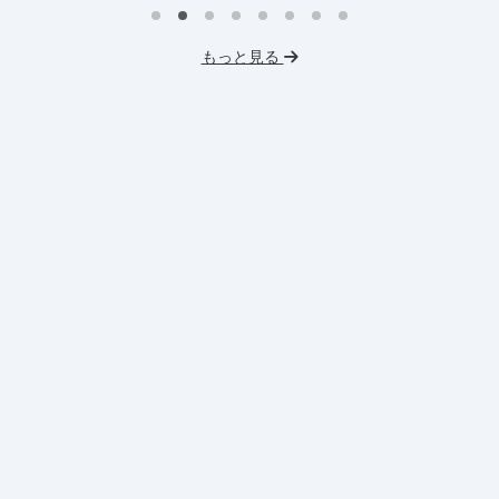
インターン生3人以上在籍
ス
もっと見る
英語力を活かせる
M&A
未経験OK
交
VC・PEファンド
スタートアップ
土日勤務可
フレックス勤務
服装髪型自由
交通費支給