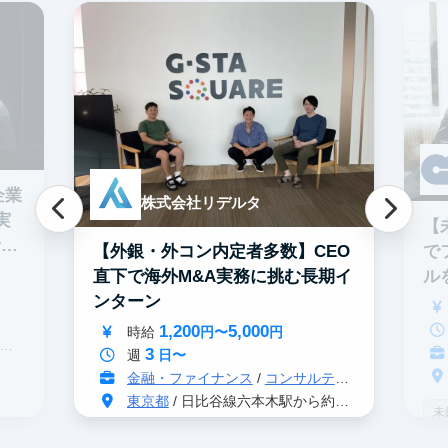
企業
株式会社リデルタ
実
【
者多
で
【外銀・外コン内定者多数】CEO
ル
直下で海外M&A実務に挑む長期イ
ン
ンターン
1,200
5,000
時給
円〜
円
3
週
日〜
金融・ファイナンス
/
コンサルティング
東京都
/ 日比谷線六本木駅から約5分
未
戦略コンサル志望者におすすめ
イ