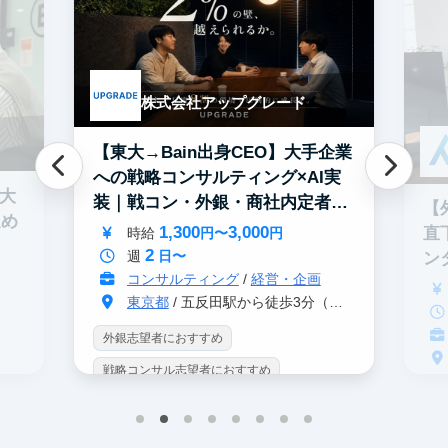
株式会社アップグレード
【東大→Bain出身CEO】大手企業
への戦略コンサルティング×AI実
0大
装｜戦コン・外銀・商社内定者多
【
進め
数
1,300
3,000
直
時給
円〜
円
2
週
日〜
ン
コンサルティング
/
経営・企画
東京都
/ 五反田駅から徒歩3分（大崎駅から徒歩8分）
外銀志望者におすすめ
戦略コンサル志望者におすすめ
戦
インターン生10人以上在籍
イ
プロダクトマネジメント
事業立案