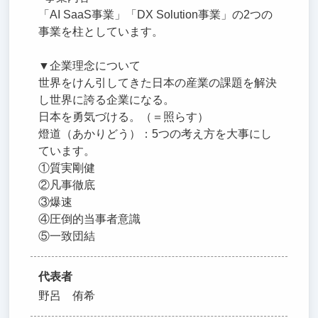
「AI SaaS事業」「DX Solution事業」の2つの
事業を柱としています。
▼企業理念について
世界をけん引してきた日本の産業の課題を解決
し世界に誇る企業になる。
日本を勇気づける。（＝照らす）
燈道（あかりどう）：5つの考え方を大事にし
ています。
①質実剛健
②凡事徹底
③爆速
④圧倒的当事者意識
⑤一致団結
代表者
野呂 侑希