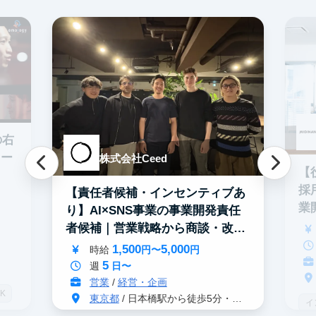
の右
ター
株式会社Ceed
【
採
【責任者候補・インセンティブあ
業
り】AI×SNS事業の事業開発責任
者候補｜営業戦略から商談・改善
まで
1,500
5,000
時給
円〜
円
5
週
日〜
営業
/
経営・企画
K
東京都
/ 日本橋駅から徒歩5分・茅場町駅から徒歩2分
イ