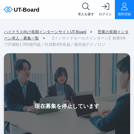
求人を探す
ログイン
無料登録
ハイクラス向け長期インターンサイトUT-Board
営業の長期インタ
ーン求人・募集一覧
【インサイドセールスインターン】創業5年
で評価額1,000億円超／社員数400名超／最先端テクノロジ
現在募集を停止しています