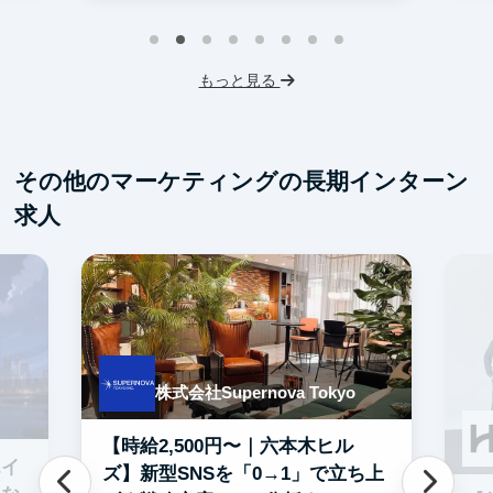
グローバル事業
S
インターン生3人以上在籍
人
もっと見る
英語力を活かせる
事業立案
土
Webマーケティング
服
SNSマーケティング
機械学習・AI
その他のマーケティングの長期インターン
未経験OK
IT業界
ゲーム業界
求人
スタートアップ
土日勤務可
フレックス勤務
服装髪型自由
交通費支給
株式会社Supernova Tokyo
【時給2,500円〜｜六本木ヒル
エイ
ズ】新型SNSを「0→1」で立ち上