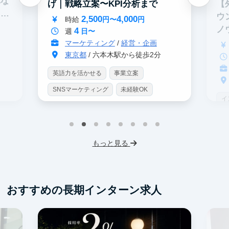
れな
【
げ｜戦略立案〜KPI分析まで
イテ
ウ
2,500
4,000
時給
円〜
円
ノ
4
週
日〜
マーケティング
/
経営・企画
東京都
/ 六本木駅から徒歩2分
英語力を活かせる
事業立案
SNSマーケティング
未経験OK
イ
土日勤務可
服装髪型自由
S
交通費支給
I
もっと見る
フ
交
おすすめの長期インターン求人