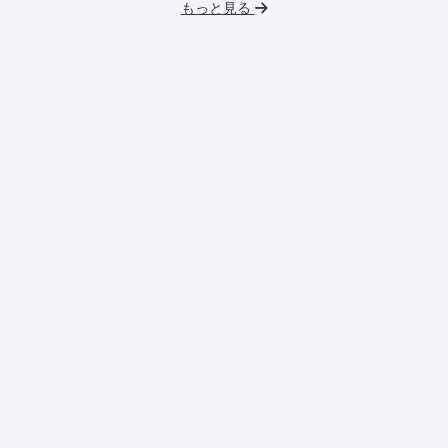
もっと見る
英
機械学習・AI
データサイエンス
V
未経験OK
IT業界
人材業界
土
スタートアップ
土日勤務可
服
フレックス勤務
東大卒社長
服装髪型自由
交通費支給