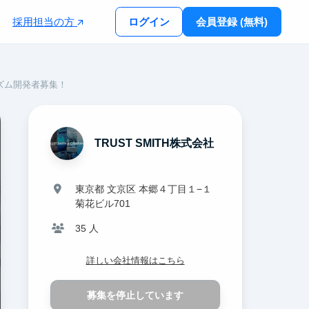
採用担当の方
ログイン
会員登録 (無料)
ズム開発者募集！
TRUST SMITH株式会社
東京都 文京区 本郷４丁目１−１
菊花ビル701
35 人
詳しい会社情報はこちら
募集を停止しています