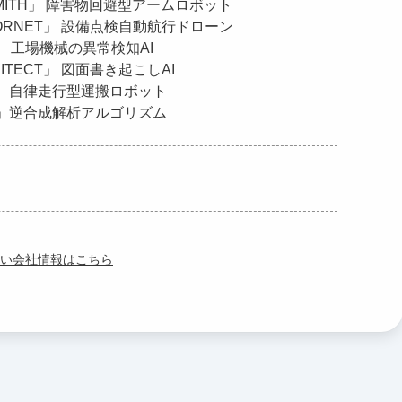
SMITH」 障害物回避型アームロボット
HORNET」 設備点検自動航行ドローン
A」 工場機械の異常検知AI
HITECT」 図面書き起こしAI
lo」 自律走行型運搬ロボット
et」逆合成解析アルゴリズム
い会社情報はこちら