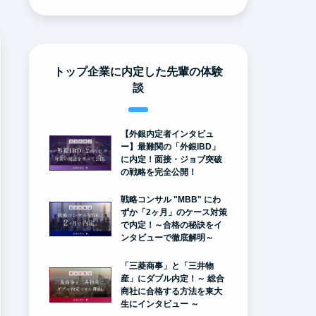
トップ企業に内定した先輩の体験
談
【外銀内定者インタビュ
ー】最難関の「外銀IBD」
に内定！面接・ジョブ突破
の戦略を完全公開！
戦略コンサル "MBB" にわ
ずか「2ヶ月」のケース対策
で内定！～合格の秘訣をイ
ンタビューで徹底解明～
「三菱商事」と「三井物
産」にダブル内定！～ 総合
商社に合格する方法を東大
生にインタビュー ～