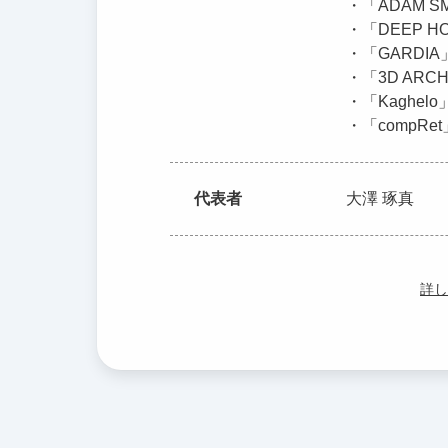
・「ADAM 
・「DEEP 
・「GARDI
・「3D ARC
・「Kaghe
・「compR
代表者
大澤 琢真
詳し