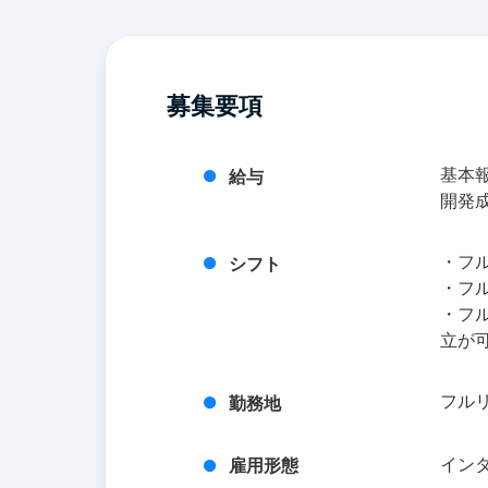
募集要項
基本報
給与
開発成
・フ
シフト
・フ
・フ
立が
フル
勤務地
イン
雇用形態