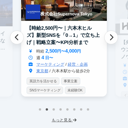
株式会社Supernova Tokyo
【時給2,500円〜｜六本木ヒル
エイ
ズ】新型SNSを「0→1」で立ち上
れな
【
げ｜戦略立案〜KPI分析まで
イテ
ウ
2,500
4,000
時給
円〜
円
ノ
4
週
日〜
マーケティング
/
経営・企画
東京都
/ 六本木駅から徒歩2分
英語力を活かせる
事業立案
SNSマーケティング
未経験OK
イ
土日勤務可
服装髪型自由
S
交通費支給
I
もっと見る
フ