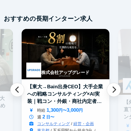
交
おすすめの長期インターン求人
株式会社アップグレード
【東大→Bain出身CEO】大手企業
への戦略コンサルティング×AI実
0大
装｜戦コン・外銀・商社内定者多
【
進め
数
直
1,300
3,000
時給
円〜
円
2
ン
週
日〜
コンサルティング
/
経営・企画
東京都
/ 五反田駅から徒歩3分（大崎駅から徒歩8分）