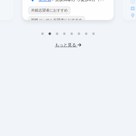
外銀志望者におすすめ
戦略コンサル志望者におすすめ
戦
インターン生10人以上在籍
イ
プロダクトマネジメント
事業立案
もっと見る
英
機械学習・AI
データサイエンス
V
未経験OK
IT業界
人材業界
土
スタートアップ
土日勤務可
服
フレックス勤務
東大卒社長
服装髪型自由
交通費支給