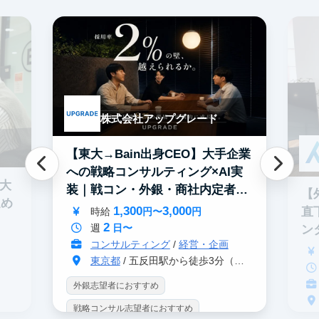
株式会社アップグレード
【東大→Bain出身CEO】大手企業
への戦略コンサルティング×AI実
0大
装｜戦コン・外銀・商社内定者多
【
進め
数
1,300
3,000
直
時給
円〜
円
2
週
日〜
ン
コンサルティング
/
経営・企画
東京都
/ 五反田駅から徒歩3分（大崎駅から徒歩8分）
外銀志望者におすすめ
戦略コンサル志望者におすすめ