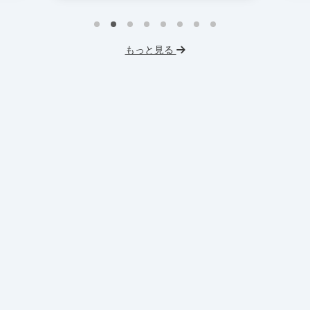
戦
インターン生10人以上在籍
イ
プロダクトマネジメント
事業立案
もっと見る
英
機械学習・AI
データサイエンス
V
未経験OK
IT業界
人材業界
土
スタートアップ
土日勤務可
服
フレックス勤務
東大卒社長
服装髪型自由
交通費支給