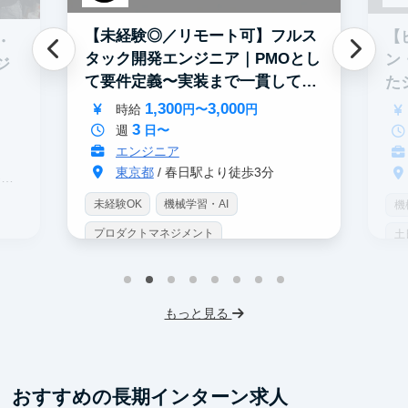
【未経験◎／リモート可】フルス
【
・
タック開発エンジニア｜PMOとし
ン
ジ
て要件定義〜実装まで一貫して担
た
当
募
1,300
3,000
時給
円〜
円
3
週
日〜
エンジニア
東京都
/ 春日駅より徒歩3分
駅
未経験OK
機械学習・AI
機
プロダクトマネジメント
土
インターン生10人以上在籍
土日勤務可
服
フレックス勤務
服装髪型自由
もっと見る
おすすめの長期インターン求人