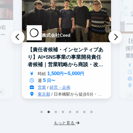
の右
ター
株式会社Ceed
【
採
【責任者候補・インセンティブあ
業
り】AI×SNS事業の事業開発責任
者候補｜営業戦略から商談・改善
まで
1,500
5,000
時給
円〜
円
5
週
日〜
営業
/
経営・企画
K
東京都
/ 日本橋駅から徒歩5分・茅場町駅から徒歩2分
イ
グローバル事業
S
インターン生3人以上在籍
人
もっと見る
英語力を活かせる
事業立案
土