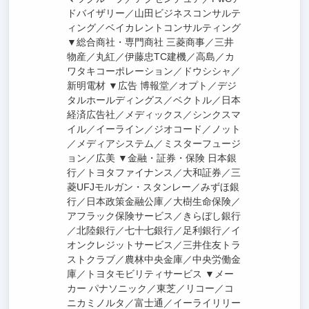
ドバイザリー／山田ビジネスコンサルテ
ィング／ベイカレントコンサルティング
▼総合商社・専門商社 三菱商事／三井
物産／丸紅／伊藤忠TC建機／高島／カ
ワタキコーポレーション／ドウシシャ／
新明電材 ▼広告 博報堂／オプト／デジ
タルホールディングス／ベクトル／日本
経済広告社／メディックス／シンクスマ
イル／イーライン／ジオコード／ノット
／メディアシステム／ミスターフュージ
ョン／広美 ▼金融・証券・保険 日本銀
行／トヨタファイナンス／大和証券／三
菱UFJモルガン・スタンレー／みずほ銀
行／日本政策金融公庫／大樹生命保険／
アフラック保険サービス／きらぼし銀行
／北陸銀行／七十七銀行／足利銀行／イ
オンクレジットサービス／三井住友トラ
ストクラブ／農林中央金庫／中央労働金
庫／トヨタモビリティサービス ▼メー
カー パナソニック／東芝／リコー／コ
ニカミノルタ／富士通／イーライリリー