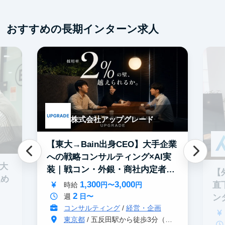
Webマーケティング
服
SNSマーケティング
機械学習・AI
おすすめの長期インターン求人
未経験OK
IT業界
ゲーム業界
スタートアップ
土日勤務可
フレックス勤務
服装髪型自由
交通費支給
株式会社アップグレード
【東大→Bain出身CEO】大手企業
への戦略コンサルティング×AI実
0大
装｜戦コン・外銀・商社内定者多
【
進め
数
1,300
3,000
直
時給
円〜
円
2
週
日〜
ン
コンサルティング
/
経営・企画
東京都
/ 五反田駅から徒歩3分（大崎駅から徒歩8分）