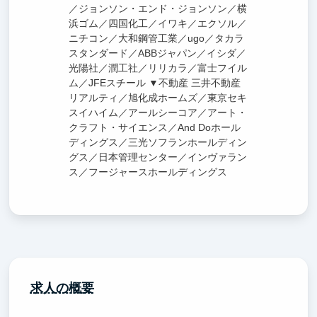
／ジョンソン・エンド・ジョンソン／横
浜ゴム／四国化工／イワキ／エクソル／
ニチコン／大和鋼管工業／ugo／タカラ
スタンダード／ABBジャパン／イシダ／
光陽社／潤工社／リリカラ／富士フイル
ム／JFEスチール ▼不動産 三井不動産
リアルティ／旭化成ホームズ／東京セキ
スイハイム／アールシーコア／アート・
クラフト・サイエンス／And Doホール
ディングス／三光ソフランホールディン
グス／日本管理センター／インヴァラン
ス／フージャースホールディングス
求人の概要