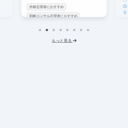
外銀志望者におすすめ
戦略コンサル志望者におすすめ
戦
インターン生10人以上在籍
イ
プロダクトマネジメント
事業立案
もっと見る
英
機械学習・AI
データサイエンス
V
未経験OK
IT業界
人材業界
土
スタートアップ
土日勤務可
服
フレックス勤務
東大卒社長
服装髪型自由
交通費支給