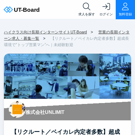
求人を探す
ログイン
無料登録
ハイクラス向け長期インターンサイトUT-Board
営業の長期インタ
ーン求人・募集一覧
【リクルート／ベイカレ内定者多数】超成長
環境で"トップ営業マン”へ｜未経験歓迎
株式会社UNLIMIT
【リクルート／ベイカレ内定者多数】超成