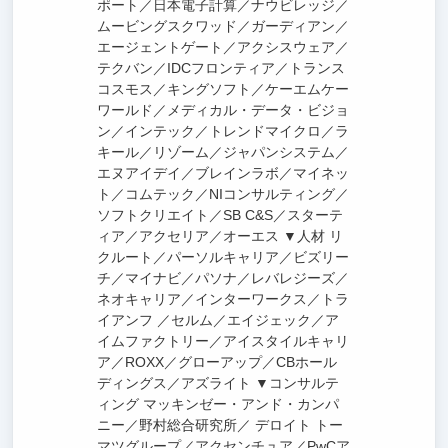
ポート／日本電子計算／ナウビレッジ／
ムービングスクワッド／ガーディアン／
エージェントゲート／アクシスウェア／
テクバン／IDCフロンティア／トランス
コスモス／キングソフト／ケーエムケー
ワールド／メディカル・データ・ビジョ
ン／インテック／トレンドマイクロ／ラ
キール／リゾーム／ジャパンシステム／
エヌアイデイ／ブレインラボ／マイネッ
ト／コムテック／NIコンサルティング／
ソフトクリエイト／SB C&S／スターテ
ィア／アクセリア／オーエス ▼人材 リ
クルート／パーソルキャリア／ビズリー
チ／マイナビ／パソナ／レバレジーズ／
ネオキャリア／インターワークス／トラ
イアンフ ／セルム／エイジェック／ア
イムファクトリー／アイスタイルキャリ
ア／ROXX／グローアップ／CBホール
ディングス／アズライト ▼コンサルテ
ィング マッキンゼー・アンド・カンパ
ニー／野村総合研究所／ デロイト トー
マツグループ／アクセンチュア／PwCア