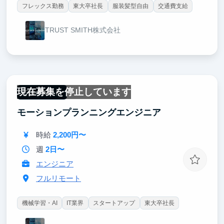
フレックス勤務
東大卒社長
服装髪型自由
交通費支給
TRUST SMITH株式会社
現在募集を停止しています
フルリモート
モーションプランニングエンジニア
時給
2,200円〜
週
2日〜
エンジニア
フルリモート
機械学習・AI
IT業界
スタートアップ
東大卒社長