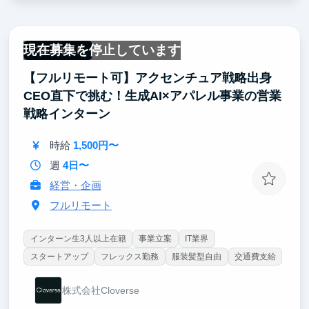
現在募集を停止しています
フルリモート
【フルリモート可】アクセンチュア戦略出身
CEO直下で挑む！生成AI×アパレル事業の営業
戦略インターン
時給
1,500円〜
週
4日〜
経営・企画
フルリモート
インターン生3人以上在籍
事業立案
IT業界
スタートアップ
フレックス勤務
服装髪型自由
交通費支給
株式会社Cloverse