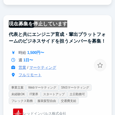
現在募集を停止しています
フルリモート
代表と共にエンジニア育成・輩出プラットフォ
ームのビジネスサイドを担うメンバーを募集！
時給
1,500円〜
週
1日〜
営業
/
マーケティング
フルリモート
事業立案
Webマーケティング
SNSマーケティング
未経験OK
IT業界
スタートアップ
土日勤務可
フレックス勤務
服装髪型自由
交通費支給
レッドインパルス株式会社