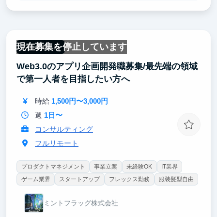
サービスで、大勢の人たちが同時に使えるWebサービ
スです。1つ1つの改修や機能追加が持つインパクトは
大きく、その分サービスが成長していく実感を持てる
と思います。
現在募集を停止しています
フルリモート
また、少人数のチームなので、一人ひとりの意見が開
Web3.0のアプリ企画開発職募集/最先端の領域
発に反映されやすい環境が整っています。自ら考え発
言する力も自然と身に付き、成長を実感できるポジシ
で第一人者を目指したい方へ
ョンです。
時給
1,500円〜3,000円
週
1日〜
コンサルティング
フルリモート
プロダクトマネジメント
事業立案
未経験OK
IT業界
ゲーム業界
スタートアップ
フレックス勤務
服装髪型自由
ミントフラッグ株式会社