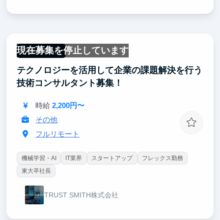
現在募集を停止しています
フルリモート
テクノロジーを活用して企業の課題解決を行う
技術コンサルタント募集！
時給
2,200円〜
その他
フルリモート
機械学習・AI
IT業界
スタートアップ
フレックス勤務
東大卒社長
TRUST SMITH株式会社