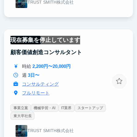
TRUST SMITH株式会社
現在募集を停止しています
フルリモート
顧客価値創造コンサルタント
時給
2,200円〜20,000円
週
3日〜
コンサルティング
フルリモート
事業立案
機械学習・AI
IT業界
スタートアップ
東大卒社長
TRUST SMITH株式会社