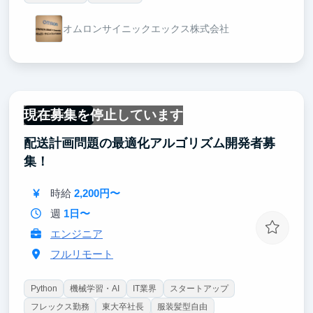
オムロンサイニックエックス株式会社
現在募集を停止しています
フルリモート
配送計画問題の最適化アルゴリズム開発者募
集！
時給
2,200円〜
週
1日〜
エンジニア
フルリモート
Python
機械学習・AI
IT業界
スタートアップ
フレックス勤務
東大卒社長
服装髪型自由