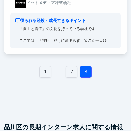
ドットメディア株式会社
得られる経験・成長できるポイント
『自由と責任』の文化を持っている会社です。
ここでは、「採用」だけに留まらず、皆さん一人ひと
りに「チャンスと機会」を惜しみなく提供し、心理的
安全性を確保した環境で、皆さんが新たな挑戦を恐れ
ず、可能性を追求できるよう支えることを皆さんにお
約束します。
1
…
7
8
また私たちが提供するのは、これまでに無かった世界
水準の「市場最高水準の報酬 ※」。しかし、それだ
けではありません。私たちは皆さんに「自由と責任」
を持つことを期待し、そしてその範囲内で、意志決定
権をスムーズに委譲し、皆さん自身が「意思決定のス
ピード」を加速させる力を持つことを期待していま
す。
品川区の長期インターン求人に関する情報