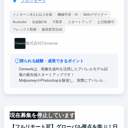
フルリモート
インターン生3人以上在籍
機械学習・AI
Webデザイナー
Illustrator
未経験OK
IT業界
スタートアップ
土日勤務可
フレックス勤務
服装髪型自由
株式会社Cloverse
得られる経験・成長できるポイント
Genworkは、画像生成AIを活用したアパレルモデル試
着の最先端スタートアップです！
MidjourneyやPhotoshopを駆使し、実際にアパレルブ
ランドで使用される“着用ビジュアル”を生み出すAIク
リエイティブ職として、生成・レタッチ・提案まで一
貫して携わることができます。
商用レベルでの実務経験が積める、超実践型インター
ンです。
現在募集を停止しています
フルリモート
外資系戦略コンサル×大手広告代理店出身の創業者の
【フルリモート可】グローバル視点を学ぶ！⽇
もと、ビジュアルの改善やブランド表現のすり合わせ