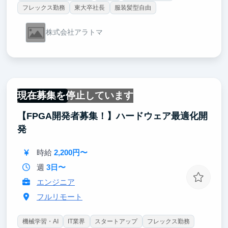
フレックス勤務
東大卒社長
服装髪型自由
株式会社アラトマ
現在募集を停止しています
フルリモート
【FPGA開発者募集！】ハードウェア最適化開
発
時給
2,200円〜
週
3日〜
エンジニア
フルリモート
機械学習・AI
IT業界
スタートアップ
フレックス勤務