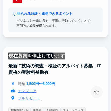
得られる経験・成長できるポイント
ビジネスを一緒に考え、実際に行動していくことで、
圧倒的な成長が得られます。
現在募集を停止しています
未経験OK
フルリモート
最新IT技術の調査・検証のアルバイト募集｜IT
資格の受験料補助有
時給
1,500円〜3,000円
エンジニア
フルリモート
機械学習・AI
IT業界
人材業界
スタートアップ