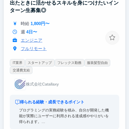
出たときに活かせるスキルを身につけたいイン
ターン生募集◎
時給
1,800円〜
週
4日〜
エンジニア
フルリモート
IT業界
スタートアップ
フレックス勤務
服装髪型自由
交通費支給
株式会社Catallaxy
得られる経験・成長できるポイント
プログラミングの実務経験を積み、自分が開発した機
能が実際にユーザーに利用される達成感ややりがいを
得られます。
弊社サービスのMitsuriは、SaaSと呼ばれるクラウド