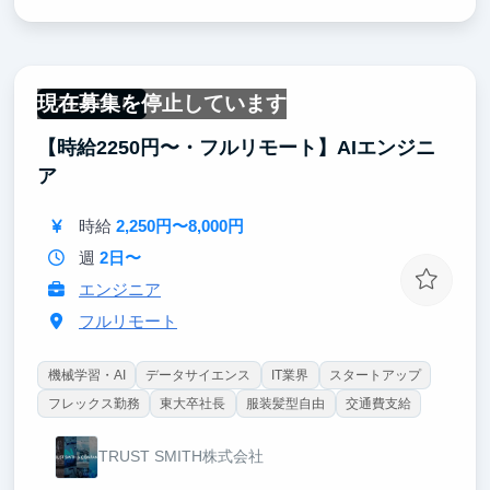
現在募集を停止しています
フルリモート
【時給2250円〜・フルリモート】AIエンジニ
ア
時給
2,250円〜8,000円
週
2日〜
エンジニア
フルリモート
機械学習・AI
データサイエンス
IT業界
スタートアップ
フレックス勤務
東大卒社長
服装髪型自由
交通費支給
TRUST SMITH株式会社