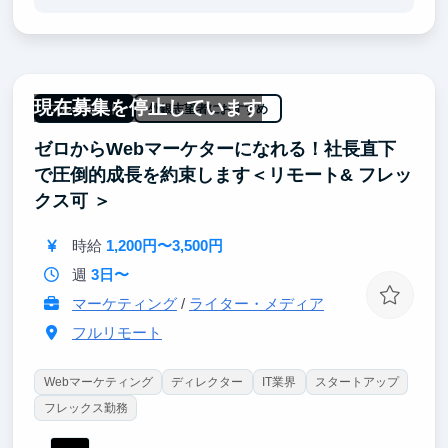
YouTubeを中心としたメディア運営ノウハウ
社内外の関係者と協力しながら業務を進めるコミュニ
ケーション力
インターンやパートタイムから正社員登用・長期契約
へのキャリアアップも検討可能
現在募集を停止しています
フルリモート
外銀志望者におすすめ
ゼロからWebマーケターになれる！社長直下
で圧倒的成長を約束します＜リモート& フレッ
クス可 ＞
時給
1,200円〜3,500円
週
3日〜
マーケティング
/
ライター・メディア
フルリモート
Webマーケティング
ディレクター
IT業界
スタートアップ
フレックス勤務