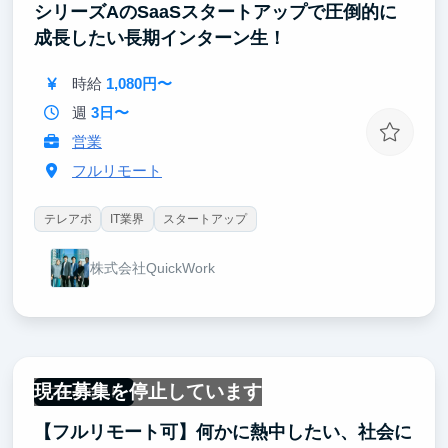
シリーズAのSaaSスタートアップで圧倒的に
成長したい長期インターン生！
時給
1,080円〜
週
3日〜
営業
フルリモート
テレアポ
IT業界
スタートアップ
株式会社QuickWork
現在募集を停止しています
フルリモート
【フルリモート可】何かに熱中したい、社会に