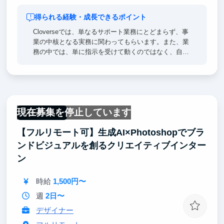
得られる経験・成長できるポイント
Cloverseでは、単なるサポート業務にとどまらず、事
業の中核となる実務に関わってもらいます。また、業
務の中では、単に指示を受けて動くのではなく、自ら
課題を見つけ、改善の提案を行い、それを自分の手で
形にしていく姿勢が重視されます。プロセスの構築や
チーム内でのナレッジ共有などを通じて、リーダーシ
ップ・分析力・マネジメント力を同時に鍛えることが
できます。
現在募集を停止しています
新しい産業領域で、クリエイティブとビジネスの両軸
フルリモート
を理解しながら「事業をつくる側」に立つ経験は、ど
【フルリモート可】生成AI×Photoshopでブラ
んなキャリアにも通じる大きな糧になるはずです。
ンドビジュアルを創るクリエイティブインター
ン
時給
1,500円〜
週
2日〜
デザイナー