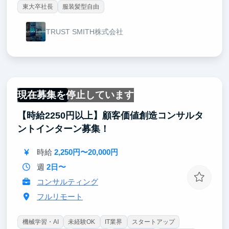
東大卒社長
服装髪型自由
TRUST SMITH株式会社
現在募集を停止しています
フルリモート
【時給2250円以上】顧客価値創造コンサルタ
ントインターン募集！
時給
2,250円〜20,000円
週
2日〜
コンサルティング
フルリモート
機械学習・AI
未経験OK
IT業界
スタートアップ