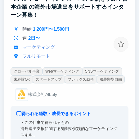
も直に行える環境。プロの現場で求められる「売れる
本企業 の海外市場進出をサポートするインタ
ビジュアル」「違和感のない仕上がり」を、AIととも
ーン募集！
に作り上げていきます。
時給
1,200円〜1,500円
週
2日〜
マーケティング
フルリモート
グローバル事業
Webマーケティング
SNSマーケティング
未経験OK
スタートアップ
フレックス勤務
服装髪型自由
株式会社Albaly
得られる経験・成長できるポイント
・この仕事で得られるもの
海外進出支援に関する知識や実践的なマーケティング
スキル