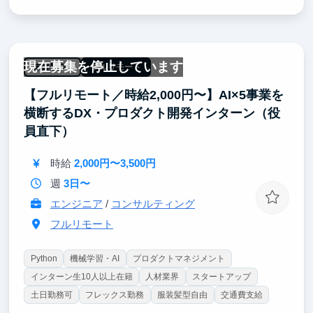
活用を学べます。
また、レポーティングやクラウド運用経験を積むこと
で、エンジニアだけでなくコンサルやPMとしての素
養も身につきます。
現在募集を停止しています
就活では、「実際に手を動かし、成果を出した経験」
未経験OK
フルリモート
としてアピールでき、他候補者と差別化が可能。技術
【フルリモート／時給2,000円〜】AI×5事業を
適応力や業務理解を深めることで、将来のキャリア成
長にも直結します。
横断するDX・プロダクト開発インターン（役
員直下）
時給
2,000円〜3,500円
週
3日〜
エンジニア
/
コンサルティング
フルリモート
Python
機械学習・AI
プロダクトマネジメント
インターン生10人以上在籍
人材業界
スタートアップ
土日勤務可
フレックス勤務
服装髪型自由
交通費支給