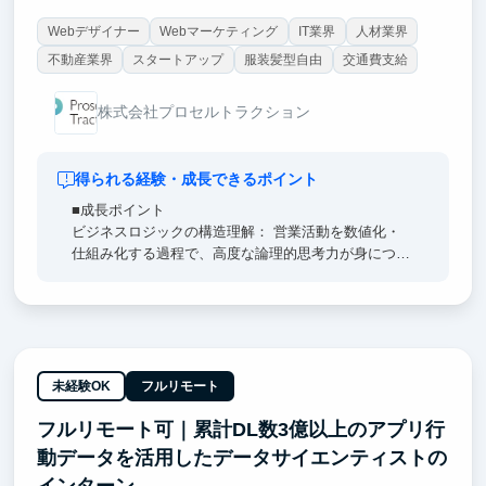
Webデザイナー
Webマーケティング
IT業界
人材業界
不動産業界
スタートアップ
服装髪型自由
交通費支給
株式会社プロセルトラクション
得られる経験・成長できるポイント
■成長ポイント
ビジネスロジックの構造理解： 営業活動を数値化・
仕組み化する過程で、高度な論理的思考力が身につき
ます。
実務直結のSaaSスキル： ツール運用を通じ、技術が
売上に直結する手触り感を体感できます。
希少な視点： 技術×マーケの視点を持つ、市場価値の
高いDX人材へ成長可能です。
未経験OK
フルリモート
フルリモート可｜累計DL数3億以上のアプリ行
動データを活用したデータサイエンティストの
インターン