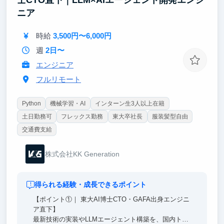
ニア
時給
3,500円〜6,000円
週
2日〜
エンジニア
フルリモート
Python
機械学習・AI
インターン生3人以上在籍
土日勤務可
フレックス勤務
東大卒社長
服装髪型自由
交通費支給
株式会社KK Generation
得られる経験・成長できるポイント
【ポイント①｜ 東大AI博士CTO・GAFA出身エンジニ
ア直下】
最新技術の実装やLLMエージェント構築を、国内トッ