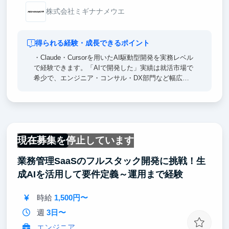
株式会社ミギナナメウエ
得られる経験・成長できるポイント
・Claude・Cursorを用いたAI駆動型開発を実務レベル
で経験できます。「AIで開発した」実績は就活市場で
希少で、エンジニア・コンサル・DX部門など幅広い
キャリアで強い差別化ポイントになります。
・課題特定・技術選定・実装・効果検証まで一気通貫
で担当できます。実装のみを担う一般的なインターン
と異なり、選考で語れるエピソードの密度が圧倒的に
高くなります。
現在募集を停止しています
・取締役と直接議論しながらプロジェクトを動かす経
フルリモート
験は大企業インターンではほぼ得られません。経営視
業務管理SaaSのフルスタック開発に挑戦！生
点での意思決定プロセスを間近で体感でき、将来の起
業・戦略職を目指す方に特に価値の高い環境です。
成AIを活用して要件定義～運用まで経験
時給
1,500円〜
週
3日〜
エンジニア