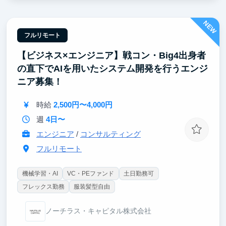
◆ 0→1 フェーズのプロダクトで開発経験を積める！
NEW
弊社が提供するストアレコードはようやく正式版をリ
リースし、これから本格的に市場にさせていくフェー
フルリモート
ズです。スクラッチで実装しながらプロダクト開発の
【ビジネス×エンジニア】戦コン・Big4出身者
流れを0から学べるため、エンジニアとして貴重な経
験を積むことができます。
の直下でAIを用いたシステム開発を行うエンジ
ニア募集！
時給
2,500円〜4,000円
週
4日〜
エンジニア
/
コンサルティング
フルリモート
機械学習・AI
VC・PEファンド
土日勤務可
フレックス勤務
服装髪型自由
ノーチラス・キャピタル株式会社