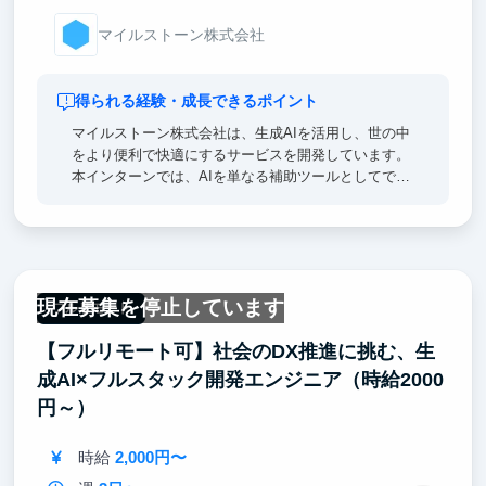
マイルストーン株式会社
得られる経験・成長できるポイント
マイルストーン株式会社は、生成AIを活用し、世の中
をより便利で快適にするサービスを開発しています。
本インターンでは、AIを単なる補助ツールとしてでは
なく、企画・設計・実装・検証までの全工程で活用
し、実際にユーザーに使われるプロダクト開発に携わ
ります。AI電話システムや広告運用AIエージェントな
どの開発を通じ、CodexやClaude Codeといった最新
のAIコーディングツールを活用した実践的な経験を積
現在募集を停止しています
むことができます。AI時代に求められる「課題を解決
フルリモート
するプロダクトを生み出す力」を実務の中で身につけ
【フルリモート可】社会のDX推進に挑む、生
られる環境です。
成AI×フルスタック開発エンジニア（時給2000
円～）
時給
2,000円〜