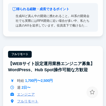
得られる経験・成長できるポイント
生成AIど真ん中の開発に携われること。AI系の開発会
社でも実際にはRPA開発に近い場合が多い中、私たち
は真のAXを追求しています。役員直下で働けるた
め、経営視点での意思決定プロセスや事業戦略を間近
で学びながら、実装力を磨けます。自社プロダクト
『AxMates』はこれからどの企業も当たり前に使うよ
うなサービスになります。その初期から立ち上げた経
験は、今後のキャリアに大きく活きるはずです。開発
にはCursor、Claude Code、Devinなど最新AIツールを
フルリモート
使い倒します。withAIでの開発生産性の高さを一緒に
【WEBサイト設定運用業務エンジニア募集】
探求しましょう。
WordPress、Hub Spot操作可能な方歓迎
時給
1,700円〜2,500円
週
2日〜
エンジニア
フルリモート