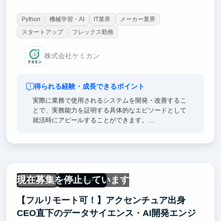
Python
機械学習・AI
IT業界
メーカー業界
スタートアップ
フレックス勤務
株式会社ケミカン
得られる経験・成長できるポイント
実際に業務で使用されるシステムを開発・改善するこ
とで、実務能力を証明する具体的なエピソードとして
就活時にアピールすることができます。
また、急成長中の企業での実践経験は、将来的なキャ
リア形成に必要な柔軟性と問題解決能力を養うことが
できます。
弊社のインターンシップでを通じて、最新の技術開発
のスキルを身に付けましょう。
現在募集を停止しています
未経験OK
フルリモート
【フルリモート可！】アクセンチュア出身
CEO直下のデータサイエンス・AI開発エンジ