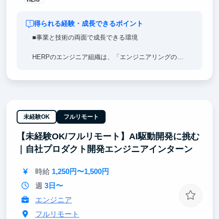
得られる経験・成長できるポイント
■事業と技術の両面で成長できる環境
HERPのエンジニア組織は、「エンジニアリングの専
門性を事業成果につなげる」ことを重視しています。
なので、「事業に貢献したい」と「専門性を深めてい
きたい」のどちらの経験を積みたい方にとっても、そ
のための挑戦機会と成長環境があります。
技術はもちろん、プロダクトや事業の視点も持ちなが
未経験OK
フルリモート
ら成長したい方にとって、HERPは最適な環境です。
【未経験OK/フルリモート】AI駆動開発に挑む
本気で挑戦したい方、ぜひ一緒に働きましょう！
｜自社プロダクト開発エンジニアインターン
時給
1,250円〜1,500円
週
3日〜
エンジニア
フルリモート