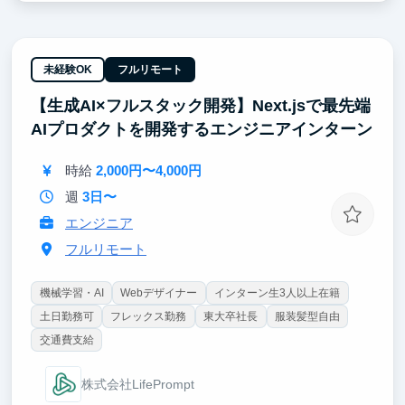
め全員バイブコーディング実践。
・経営視点が開発に直結する構造 — 経営会議に参加
しARR・チャーン率・顧客の声をリアルタイムで把
握。
未経験OK
フルリモート
・完全フルリモート×完全フルフレックス — コアタイ
【生成AI×フルスタック開発】Next.jsで最先端
ムなし、出社義務なし。地方在住でも留学先からでも
参加可能。
AIプロダクトを開発するエンジニアインターン
・「量」が質に転化する環境設計
時給
2,000円〜4,000円
週
3日〜
エンジニア
フルリモート
機械学習・AI
Webデザイナー
インターン生3人以上在籍
土日勤務可
フレックス勤務
東大卒社長
服装髪型自由
交通費支給
株式会社LifePrompt