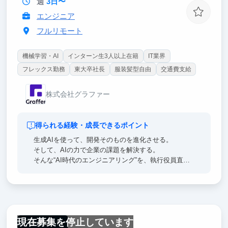
週
3日〜
エンジニア
フルリモート
機械学習・AI
インターン生3人以上在籍
IT業界
フレックス勤務
東大卒社長
服装髪型自由
交通費支給
株式会社グラファー
得られる経験・成長できるポイント
生成AIを使って、開発そのものを進化させる。
そして、AIの力で企業の課題を解決する。
そんな“AI時代のエンジニアリング”を、執行役員直下
の実践環境で学べます。
現在募集を停止しています
フルリモート