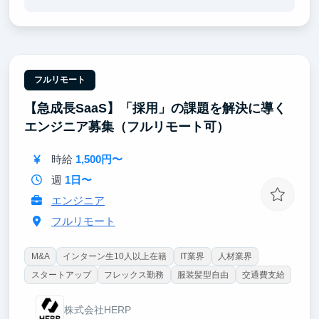
プクラスのエンジニア直下で経験。単なる知識に留ま
らない、本質的なAI開発能力が身につきます。
【ポイント②｜時給3,500〜6,000円】
学生扱いせず、一人のプロフェッショナルとして扱い
ます。マッキンゼー出身の代表や精鋭チームと共に、
フルリモート
最新技術がビジネス価値に変わる瞬間を体感できま
【急成長SaaS】「採用」の課題を解決に導く
す。
エンジニア募集（フルリモート可）
【ポイント③｜ 開発から社会実装まで一貫して担
当】
時給
1,500円〜
検証（PoC）から本番環境へのデプロイまで一気通
貫。最大手ゼネコン様等への導入プロジェクトを通
週
1日〜
じ、社会実装の最前線で実戦経験を積めます。
エンジニア
フルリモート
M&A
インターン生10人以上在籍
IT業界
人材業界
スタートアップ
フレックス勤務
服装髪型自由
交通費支給
株式会社HERP