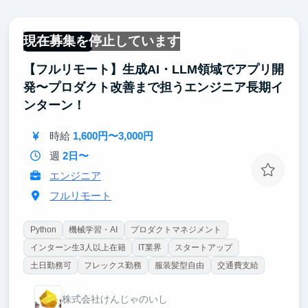
データ活用機能の企画開発や運用ノウハウを学んでい
ただけます
現在募集を停止しています
・経験を積みたい分野でインターン課題に取り組むこ
フルリモート
とができます
【フルリモート】生成AI・LLM領域でアプリ開
発〜プロダクト改善まで担うエンジニア長期イ
ンターン！
時給
1,600円〜3,000円
週
2日〜
エンジニア
フルリモート
Python
機械学習・AI
プロダクトマネジメント
インターン生3人以上在籍
IT業界
スタートアップ
土日勤務可
フレックス勤務
服装髪型自由
交通費支給
株式会社けんじゃのいし