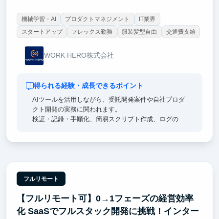
機械学習・AI
プロダクトマネジメント
IT業界
スタートアップ
フレックス勤務
服装髪型自由
交通費支給
WORK HERO株式会社
得られる経験・成長できるポイント
AIツールを活用しながら、受託開発案件や自社プロダ
クト開発の実務に関われます。
検証・記録・手順化、簡易スクリプト作成、ログの一
次切り分け、運用自動化、実装・デリバリーまで段階
的に経験できます。
曖昧な課題を理解し、自分なりに解決手段を考え、実
装まで進める経験は、エンジニアとしての実践力につ
ながります。
フルリモート
【フルリモート可】0→1フェーズの経営効率
化 SaaSでフルスタック開発に挑戦！インター