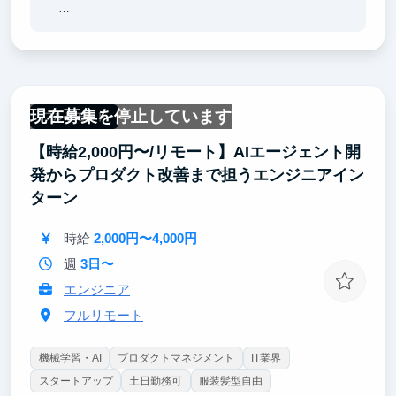
・VCから資金調達を受けていて東京大学などから支
援を受けている急成長中のスタートアップでサービス
作りに携わることで、技術だけでなく、経験を積むこ
とができます。
現在募集を停止しています
・スタートアップでのインターン経験は就職活動にも
フルリモート
大きなアピールポイントになります。
【時給2,000円〜/リモート】AIエージェント開
・難関大学や大学院出身で出版、エンタメ、IT、広告
発からプロダクト改善まで担うエンジニアイン
代理店や総合商社など各業界の最大手企業出身のメン
ターン
バーと一緒に働くことで基本的なビジネススキルが身
に付きます。
時給
2,000円〜4,000円
週
3日〜
エンジニア
フルリモート
機械学習・AI
プロダクトマネジメント
IT業界
スタートアップ
土日勤務可
服装髪型自由