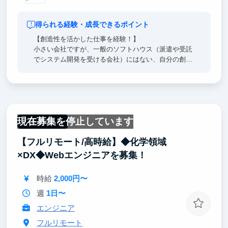
得られる経験・成長できるポイント
【創造性を活かした仕事を経験！】
小さい会社ですが、一般のソフトハウス（派遣や受託
でシステム開発を受ける会社）にはない、自分の創造
性を活かした仕事を経験できます。私（原）も大企業
でのキャリアを経て、起業しましたが、起業前には習
得できない経験をしています。その知識を皆さんに共
有したいと思います。
現在募集を停止しています
【安心して生活できる社会を形成！】
フルリモート
当社の経営理念 - Missionは、Core Value「L・I・N・
【フルリモート/高時給】◆化学領域
K」～ITを繋げ、人と人を繋ぎ、未来へ繋ぐ～です。
日本を元気に、そして未来の人々が安心して生活でき
×DX◆Webエンジニアを募集！
る。そんな環境を作りたいと考えています。
時給
2,000円〜
ぜひ、一緒に頑張りましょう！
週
1日〜
エンジニア
フルリモート