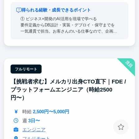
得られる経験・成長できるポイント
① ビジネス×開発のAI活用を現場で学べる
要件定義からDB設計・実装・デプロイ・保守までを
一気通貫で担当。お客さんのいる仕事なので、企画・
要件定義といったビジネス側の要求を、技術要件に落
とし込む生々しい過程を学べます。全案件がAI活用前
提で市場が求めるAI開発人材を目指せます。
注目
② 事業が急拡大していく過程を、間近で見られる
立ち上げから間もないAI活用支援事業が、今まさに伸
フルリモート
びているフェーズです。案件が増え、組織と仕組みが
【挑戦者求む】メルカリ出身CTO直下｜FDE /
作られていく過程を、経営メンバーと同じ距離で見ら
れます。技術選定も価格設定も採用も、決まる瞬間に
プラットフォームエンジニア（時給2500
立ち会える。将来自分で事業を持ちたい人には、これ
円〜）
以上ない教材です。
時給
2,500円〜5,000円
週
3日〜
エンジニア
フルリモート