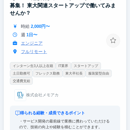
ピソードとして語れます。実ユーザーに価値を届ける
募集！ 東大関連スタートアップで働いてみま
体験が、将来のテックリード/ProductManagerへの最
せんか？
短距離になります。
時給
2,000円〜
週
1日〜
エンジニア
フルリモート
インターン生3人以上在籍
IT業界
スタートアップ
土日勤務可
フレックス勤務
東大卒社長
服装髪型自由
交通費支給
株式会社メモアカ
得られる経験・成長できるポイント
・サービス開発の最前線で業務に携わっていただける
ので、技術の向上や経験を積むことができます。