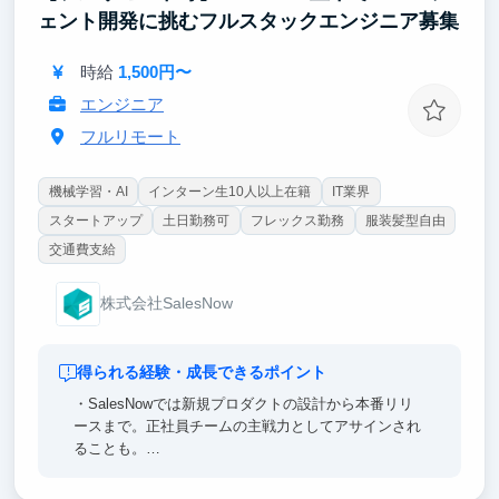
確立していただくことを期待します。
ェント開発に挑むフルスタックエンジニア募集
【ポイント③｜超大手企業とのプロダクト開発】
時給
1,500円〜
クライアントは日本を代表する大手企業が中心。起業
を目指す方は、Salesから全てのフェーズに関与可
エンジニア
能。
フルリモート
機械学習・AI
インターン生10人以上在籍
IT業界
スタートアップ
土日勤務可
フレックス勤務
服装髪型自由
交通費支給
株式会社SalesNow
得られる経験・成長できるポイント
・SalesNowでは新規プロダクトの設計から本番リリ
ースまで。正社員チームの主戦力としてアサインされ
ることも。
・AI駆動開発の最前線で「10年分のスキル」を先取り
できる — 全社員にClaude Code MAX配布、経営陣含