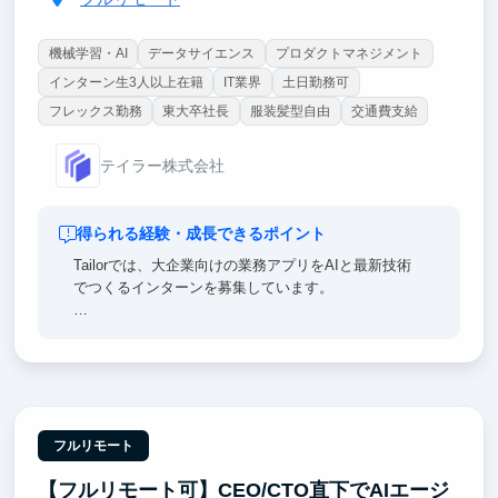
機械学習・AI
データサイエンス
プロダクトマネジメント
インターン生3人以上在籍
IT業界
土日勤務可
フレックス勤務
東大卒社長
服装髪型自由
交通費支給
テイラー株式会社
得られる経験・成長できるポイント
Tailorでは、大企業向けの業務アプリをAIと最新技術
でつくるインターンを募集しています。
【ポイント①｜一流のエンジニア直下で開発できる】
チームにはマッキンゼー出身の社長をはじめ、メルカ
リ・リクルート・楽天・NRIなど大手やメガベンチャ
ー出身のメンバーが多数在籍。
【ポイント②｜AI活用は前提、あなたの力で会社の成
フルリモート
長角度を高める】
【フルリモート可】CEO/CTO直下でAIエージ
AI Agentの実行基盤、Coding Agent前提の開発体制を