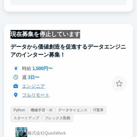
・VCから資金調達を受けていて東京大学などから支
援を受けている急成長中のスタートアップでサービス
作りに携わることで、技術だけでなく、経験を積むこ
とができます。
現在募集を停止しています
・スタートアップでのインターン経験は就職活動にも
フルリモート
大きなアピールポイントになります。
データから価値創造を促進するデータエンジニ
・難関大学や大学院出身で出版、エンタメ、IT、広告
アのインターン募集！
代理店や総合商社など各業界の最大手企業出身のメン
バーと一緒に働くことで基本的なビジネススキルが身
時給
1,500円〜
に付きます。
週
3日〜
エンジニア
フルリモート
Python
機械学習・AI
データサイエンス
IT業界
スタートアップ
フレックス勤務
株式会社QuickWork