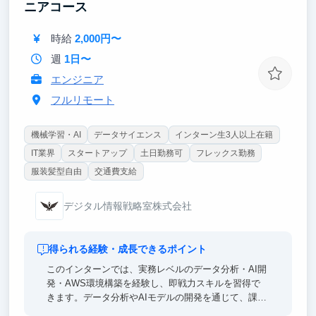
ニアコース
時給
2,000円〜
週
1日〜
エンジニア
フルリモート
機械学習・AI
データサイエンス
インターン生3人以上在籍
IT業界
スタートアップ
土日勤務可
フレックス勤務
服装髪型自由
交通費支給
デジタル情報戦略室株式会社
得られる経験・成長できるポイント
このインターンでは、実務レベルのデータ分析・AI開
発・AWS環境構築を経験し、即戦力スキルを習得で
きます。データ分析やAIモデルの開発を通じて、課題
発見力・問題解決力を養い、ビジネス視点でのデータ