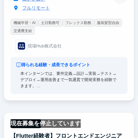
フルリモート
機械学習・AI
土日勤務可
フレックス勤務
服装髪型自由
交通費支給
現場Hub株式会社
得られる経験・成長できるポイント
本インターンでは、要件定義→設計→実装→テスト→
デプロイ→運用改善まで一気通貫で開発実務を経験で
きます。
顧客の要望を直接聞きながら、改善のサイクルも回し
ていただきます。
最新のAIツールを駆使しながら、APIサーバー × フロ
ントエンド × モバイルアプリ × AWSのモダンな環境
で、API設計・DB設計・UI/UX改善をやっていただき
現在募集を停止しています
ます。
フルリモート
【Flutter経験者】フロントエンドエンジニア
就活では“自走して0→1の機能をリリースした”強いエ