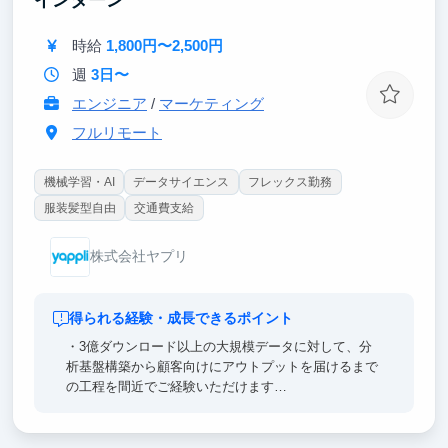
時給
1,800円〜2,500円
週
3日〜
エンジニア
/
マーケティング
フルリモート
機械学習・AI
データサイエンス
フレックス勤務
服装髪型自由
交通費支給
株式会社ヤプリ
得られる経験・成長できるポイント
・3億ダウンロード以上の大規模データに対して、分
析基盤構築から顧客向けにアウトプットを届けるまで
の工程を間近でご経験いただけます
・データ活用プロジェクトをイチから立ち上げて遂行
するスキルを得ることを期待できます
・多様な業種や用途のアプリ群に対しての、汎用的な