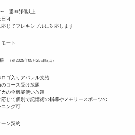
日〜 週3時間以上
土日可
に応じてフレキシブルに対応します
リモート
籍
（※2025年05月25日時点）
のロゴ入りアパレル支給
術のコース受け放題
アカの全機能使い放題
に応じて個別で記憶術の指導やメモリースポーツの
ーニング可
ターン契約