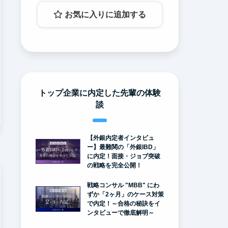
お気に入りに追加する
トップ企業に内定した先輩の体験
談
【外銀内定者インタビュ
ー】最難関の「外銀IBD」
に内定！面接・ジョブ突破
の戦略を完全公開！
戦略コンサル "MBB" にわ
ずか「2ヶ月」のケース対策
で内定！～合格の秘訣をイ
ンタビューで徹底解明～