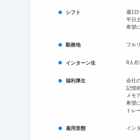
週1
シフト
平日
希望
フル
勤務地
8人在
インターン生
会社
福利厚生
記憶
メモ
希望
トレ
イン
雇用形態