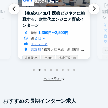
株式会社Berry
【
用い
組
【生成AI／3D】医療ビジネスに挑
ニア
シ
戦する、次世代エンジニア育成イ
ンターン
1,350
2,500
時給
円〜
円
2
週
日〜
エンジニア
東京都
/ 都営大江戸線「新御徒町駅」 A4出口 徒歩3分
Py
未経験OK
Python
機械学習・AI
イ
インターン生3人以上在籍
IT業界
ス
スタートアップ
服装髪型自由
服
もっと見る
交通費支給
おすすめの長期インターン求人