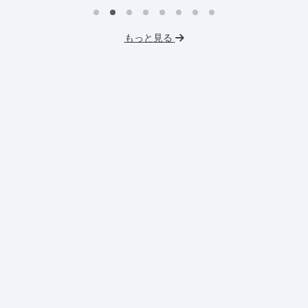
インターン生10人以上在籍
イ
プロダクトマネジメント
事業立案
もっと見る
英
機械学習・AI
データサイエンス
V
未経験OK
IT業界
人材業界
土
スタートアップ
土日勤務可
服
フレックス勤務
東大卒社長
服装髪型自由
交通費支給