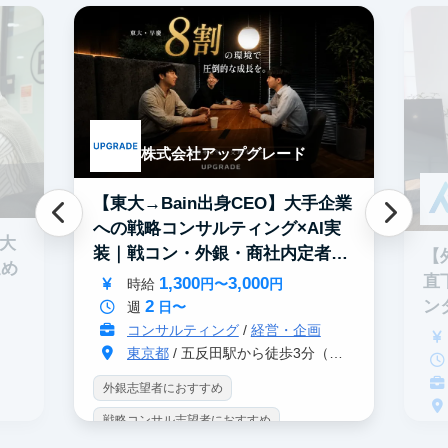
株式会社アップグレード
【東大→Bain出身CEO】大手企業
への戦略コンサルティング×AI実
0大
装｜戦コン・外銀・商社内定者多
【
進め
数
直
1,300
3,000
時給
円〜
円
2
ン
週
日〜
コンサルティング
/
経営・企画
東京都
/ 五反田駅から徒歩3分（大崎駅から徒歩8分）
外銀志望者におすすめ
戦略コンサル志望者におすすめ
戦