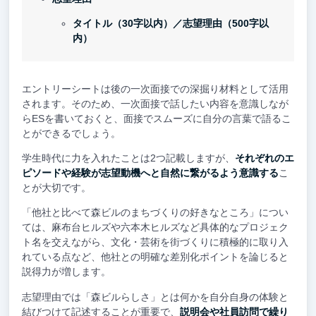
タイトル（30字以内）／志望理由（500字以
内）
エントリーシートは後の一次面接での深掘り材料として活用
されます。そのため、一次面接で話したい内容を意識しなが
らESを書いておくと、面接でスムーズに自分の言葉で語るこ
とができるでしょう。
学生時代に力を入れたことは2つ記載しますが、
それぞれのエ
ピソードや経験が志望動機へと自然に繋がるよう意識する
こ
とが大切です。
「他社と比べて森ビルのまちづくりの好きなところ」につい
ては、麻布台ヒルズや六本木ヒルズなど具体的なプロジェク
ト名を交えながら、文化・芸術を街づくりに積極的に取り入
れている点など、他社との明確な差別化ポイントを論じると
説得力が増します。
志望理由では「森ビルらしさ」とは何かを自分自身の体験と
結びつけて記述することが重要で、
説明会や社員訪問で繰り