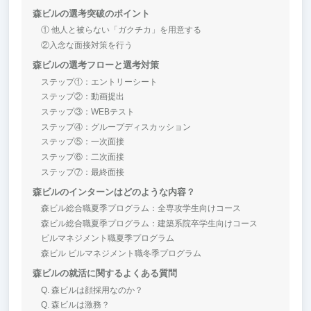
森ビルの選考突破のポイント
① 他人と被らない「ガクチカ」を用意する
②入念な面接対策を行う
森ビルの選考フローと選考対策
ステップ①：エントリーシート
ステップ②：動画提出
ステップ③：WEBテスト
ステップ④：グループディスカッション
ステップ⑤：一次面接
ステップ⑥：二次面接
ステップ⑦：最終面接
森ビルのインターンはどのような内容？
森ビル総合職夏季プログラム：全専攻学生向けコース
森ビル総合職夏季プログラム：建築系院卒学生向けコース
ビルマネジメント職夏季プログラム
森ビル ビルマネジメント職冬季プログラム
森ビルの就活に関するよくある質問
Q. 森ビルは顔採用なのか？
Q. 森ビルは激務？