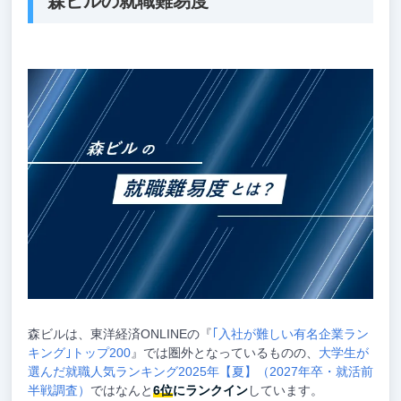
森ビルの就職難易度
森ビルは、東洋経済ONLINEの『
｢入社が難しい有名企業ラン
キング｣トップ200
』では圏外となっているものの、
大学生が
選んだ就職人気ランキング2025年【夏】（2027年卒・就活前
半戦調査）
ではなんと
6位
にランクイン
しています。