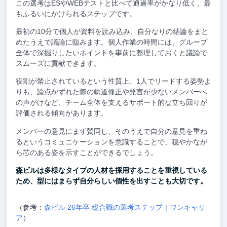
この選考はESやWEBテストと比べて通過率がかなり低く、最
もふるいにかけられるステップです。
最初の10分で個人が資料を読み込み、自分なりの結論をまと
めたうえで議論に臨みます。個人作業の時間には、グループ
全体で深掘りしたいポイントを事前に整理しておくと議論で
スムーズに貢献できます。
役割が禁止されているという性質上、1人でリードする姿勢よ
りも、論点がずれた際の軌道修正や発言が少ないメンバーへ
の声がけなど、チーム全体を支えるサポート的な立ち回りが
評価される傾向があります。
メンバーの意見にまず賛同し、そのうえで自分の意見を重ね
るというコミュニケーションを意識することで、穏やかなが
ら芯のある姿を示すことができるでしょう。
森ビルは多様なタイプの人材を採用することを重視している
ため、型にはまらず自分らしい個性を出すことも大切です。
（参考：
森ビル 26年卒 総合職の選考ステップ｜ワンキャリ
ア
）