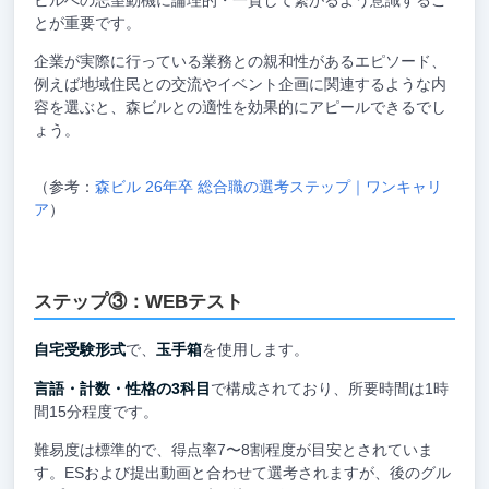
ビルへの志望動機に論理的・一貫して繋がるよう意識するこ
とが重要です。
企業が実際に行っている業務との親和性があるエピソード、
例えば地域住民との交流やイベント企画に関連するような内
容を選ぶと、森ビルとの適性を効果的にアピールできるでし
ょう。
（参考：
森ビル 26年卒 総合職の選考ステップ｜ワンキャリ
ア
）
ステップ③：WEBテスト
自宅受験形式
で、
玉手箱
を使用します。
言語・計数・性格の3科目
で構成されており、所要時間は1時
間15分程度です。
難易度は標準的で、得点率7〜8割程度が目安とされていま
す。ESおよび提出動画と合わせて選考されますが、後のグル