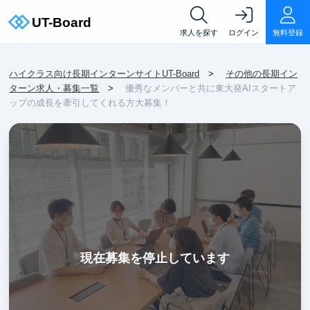
求人を探す
ログイン
無料登録
ハイクラス向け長期インターンサイトUT-Board
その他の長期イン
ターン求人・募集一覧
優秀なメンバーと共に東大発AIスタートア
ップの成長を牽引してくれる方大募集！
現在募集を停止しています