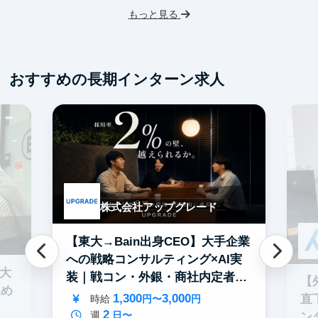
もっと見る
土日勤務可
服装髪型自由
フ
交通費支給
交
おすすめの長期インターン求人
株式会社アップグレード
【東大→Bain出身CEO】大手企業
への戦略コンサルティング×AI実
0大
装｜戦コン・外銀・商社内定者多
【
進め
数
1,300
3,000
直
時給
円〜
円
2
週
日〜
ン