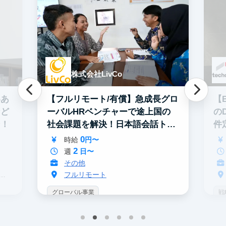
株式会社LivCo
いあ
【フルリモート/有償】急成長グロ
【
など
ーバルHRベンチャーで途上国の
の
ン！
社会課題を解決！日本語会話トレ
件
ーナー
0
時給
円〜
2
週
日〜
その他
フルリモート
グローバル事業
戦
インターン生3人以上在籍
未経験OK
イ
人材業界
スタートアップ
I