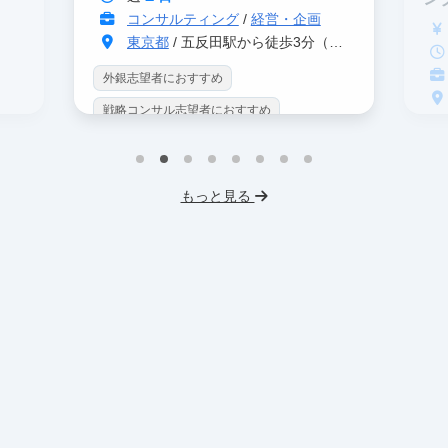
コンサルティング
/
経営・企画
東京都
/ 五反田駅から徒歩3分（大崎駅から徒歩8分）
外銀志望者におすすめ
戦略コンサル志望者におすすめ
戦
インターン生10人以上在籍
イ
プロダクトマネジメント
事業立案
もっと見る
英
機械学習・AI
データサイエンス
V
未経験OK
IT業界
人材業界
土
スタートアップ
土日勤務可
服
フレックス勤務
東大卒社長
服装髪型自由
交通費支給