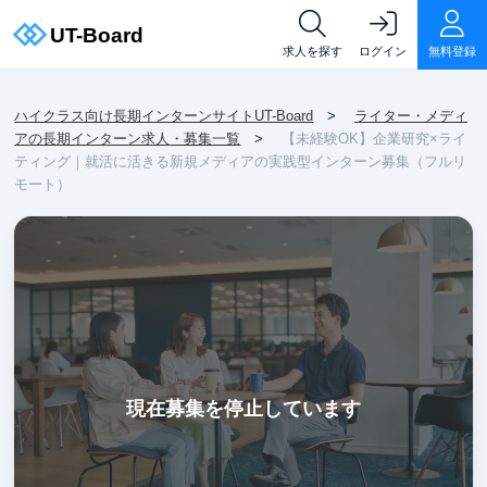
求人を探す
ログイン
無料登録
ハイクラス向け長期インターンサイトUT-Board
ライター・メディ
アの長期インターン求人・募集一覧
【未経験OK】企業研究×ライ
ティング｜就活に活きる新規メディアの実践型インターン募集（フルリ
モート）
現在募集を停止しています