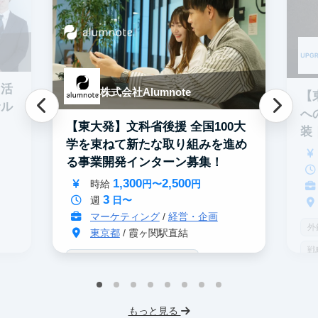
I活
株式会社Alumnote
【
サル
へ
【東大発】文科省後援 全国100大
装
学を束ねて新たな取り組みを進め
数
る事業開発インターン募集！
1,300
2,500
時給
円〜
円
3
週
日〜
マーケティング
/
経営・企画
外
東京都
/ 霞ヶ関駅直結
戦
戦略コンサル志望者におすすめ
イ
インターン生10人以上在籍
プ
プロダクトマネジメント
事業立案
もっと見る