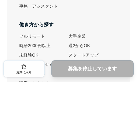
事務・アシスタント
働き方から探す
フルリモート
大手企業
時給2000円以上
週2からOK
未経験OK
スタートアップ
英語力を活かせる
土日勤務可
募集を停止しています
お気に入り
1ヶ月からOK
文系におすすめ
理系におすすめ
内定者の特徴から探す
外銀に内定者を輩出
戦略コンサルに内定者を輩出
総合商社に内定者を輩出