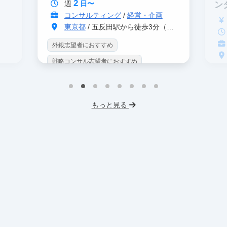
2
週
日〜
ン
コンサルティング
/
経営・企画
東京都
/ 五反田駅から徒歩3分（大崎駅から徒歩8分）
外銀志望者におすすめ
戦略コンサル志望者におすすめ
戦
インターン生10人以上在籍
イ
プロダクトマネジメント
事業立案
もっと見る
英
機械学習・AI
データサイエンス
V
未経験OK
IT業界
人材業界
土
スタートアップ
土日勤務可
服
フレックス勤務
東大卒社長
服装髪型自由
交通費支給