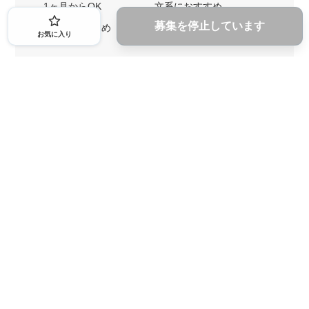
1ヶ月からOK
文系におすすめ
募集を停止しています
理系におすすめ
お気に入り
内定者の特徴から探す
外銀に内定者を輩出
戦略コンサルに内定者を輩出
総合商社に内定者を輩出
GAFAに内定者を輩出
起業家を輩出
業界・キーワードから探す
IT業界
ゲーム業界
人材業界
不動産業界
広告
VC・PEファンド