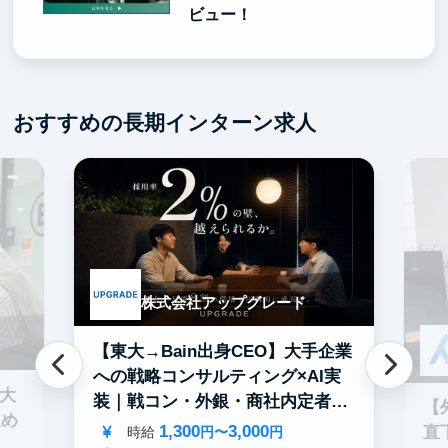
ビュー！
おすすめの長期インターン求人
株式会社アップグレード
【東大→Bain出身CEO】大手企業
への戦略コンサルティング×AI実
0大
装｜戦コン・外銀・商社内定者多
【
進め
数
1,300
3,000
直
時給
円〜
円