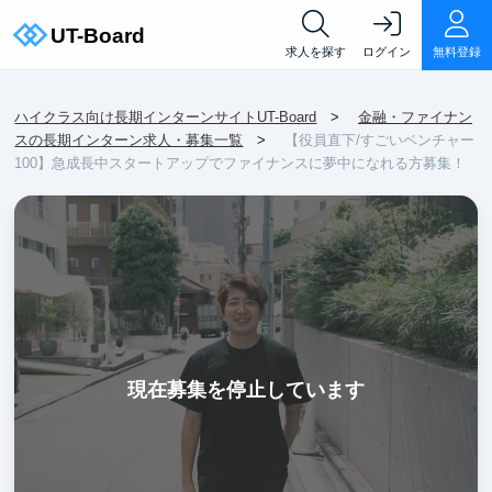
求人を探す
ログイン
無料登録
ハイクラス向け長期インターンサイトUT-Board
金融・ファイナン
スの長期インターン求人・募集一覧
【役員直下/すごいベンチャー
100】急成長中スタートアップでファイナンスに夢中になれる方募集！
現在募集を停止しています