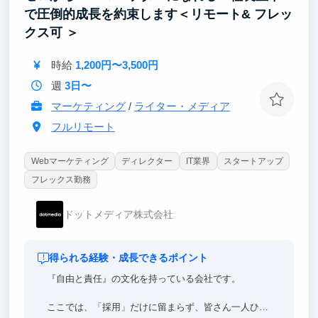
大生
で圧倒的成長を約束します＜リモート& フレッ
クス可 ＞
など、レベルの高い学生が数多く在籍し、非凡な成果
を日々創出しています。
時給
1,200円〜3,500円
それは、専門的なスキルはもちろん、ビジネスマンと
週
3日〜
してのベースとなる高い思考力や実行力まで育成でき
マーケティング
/
ライター・メディア
る環境が整っているからです。
フルリモート
Webマーケティング
ディレクター
IT業界
スタートアップ
フレックス勤務
ドットメディア株式会社
得られる経験・成長できるポイント
『自由と責任』の文化を持っている会社です。
ここでは、「採用」だけに留まらず、皆さん一人ひと