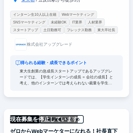
東京都
/ 五反田駅から徒歩3分
インターン生10人以上在籍
Webマーケティング
SNSマーケティング
未経験OK
IT業界
人材業界
スタートアップ
土日勤務可
フレックス勤務
東大卒社長
株式会社アップグレード
得られる経験・成長できるポイント
東大生創業の急成長スタートアップであるアップグレ
ードでは、【学生インターンの成長 = 会社の成長】と
考え、他のインターンでは考えられない裁量を学生イ
ンターンに与えています。
そのため、弊社のマーケインターンでは、
★ 月間予算数百万円を任され、事業に数千万の売上
現在募集を停止しています
を創出する東大生
フルリモート
外銀志望者におすすめ
★ 業界No.1を取るためのPR戦略を考える東大生
ゼロからWebマーケターになれる！社長直下
★ 部下10名をマネジメントしてチームを兼任する東