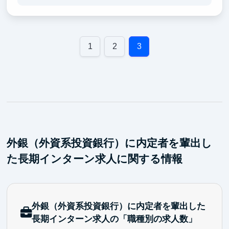
りに「チャンスと機会」を惜しみなく提供し、心理的
安全性を確保した環境で、皆さんが新たな挑戦を恐れ
ず、可能性を追求できるよう支えることを皆さんにお
約束します。
1
2
3
また私たちが提供するのは、これまでに無かった世界
水準の「市場最高水準の報酬 ※」。しかし、それだ
けではありません。私たちは皆さんに「自由と責任」
を持つことを期待し、そしてその範囲内で、意志決定
権をスムーズに委譲し、皆さん自身が「意思決定のス
ピード」を加速させる力を持つことを期待していま
す。
外銀（外資系投資銀行）に内定者を輩出し
た長期インターン求人に関する情報
外銀（外資系投資銀行）に内定者を輩出した
長期インターン求人の「職種別の求人数」