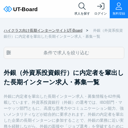
求人を探す
ログイン
無料登録
ハイクラス向け長期インターンサイトUT-Board
外銀（外資系投資
銀行）に内定者を輩出した長期インターン求人・募集一覧
条件で求人を絞り込む
外銀（外資系投資銀行）に内定者を輩出し
た長期インターン求人・募集一覧
外銀に内定者を輩出した長期インターン求人・募集情報を42件掲
載しています。外資系投資銀行（外銀）の選考では、IBD部門・マ
ーケッツ部門ともに、高度な思考力やコミュニケーション能力、強
いメンタリティなどが総合的に要求されます。外銀の内定者を輩出
した企業の長期インターンに参加することで、外銀の業務に近い実
務を経験しながら、外銀の面接や「ジョブ選考」を突破するために