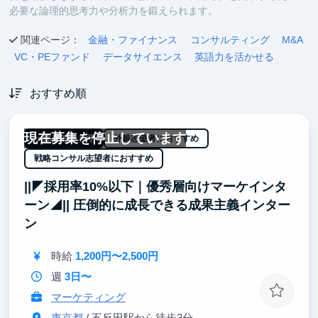
必要な論理的思考力や分析力を鍛えられます。
関連ページ：
金融・ファイナンス
コンサルティング
M&A
VC・PEファンド
データサイエンス
英語力を活かせる
おすすめ順
現在募集を停止しています
一部リモート可
外銀志望者におすすめ
戦略コンサル志望者におすすめ
||◤採用率10%以下｜優秀層向けマーケインタ
ーン◢|| 圧倒的に成長できる成果主義インター
ン
時給
1,200円〜2,500円
週
3日〜
マーケティング