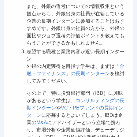
また、外銀の選考についての情報収集という
観点からも、外銀出身の社員が在籍している
企業の長期インターンに参加することはおす
すめです。外銀出身の社員の方から、外銀の
面接やジョブ選考の評価ポイントを教えても
らうことができるかもしれません。
志望する職種と業務内容が近い長期インター
ン
外銀の内定獲得を目指す学生は、まずは
「金
融・ファイナンス」の長期インターン
を検討
してみてください。
その上で、特に投資銀行部門（IBD）に興味
があるという学生は、
コンサルティングの長
期インターン
や
VC・PEファンドの長期イン
ターン
に応募するとよいでしょう。IBDは企
業の
M&A
にアドバイザーという立場で携わ
り、市場分析や企業価値評価、デューデリジ