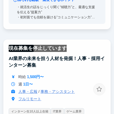
・就活生の話をじっくり聞く“傾聴力”と、最適な支援
を伝える“提案力”
・初対面でも信頼を築ける“コミュニケーション力”
・目標に向けて行動する“計画力・達成力”
・ビジネスの現場で役立つマナーや社内ツール活用な
どの“実務スキル”
人の人生に関わるからこそ、聞く力・伝える力・考え
る力が、しっかりと身につきます。
現在募集を停止しています
フルリモート
AI業界の未来を担う人材を発掘！人事・採用イ
ンターン募集
時給
1,500円〜
週
1日〜
人事・広報
/
事務・アシスタント
フルリモート
インターン生10人以上在籍
IT業界
ゲーム業界