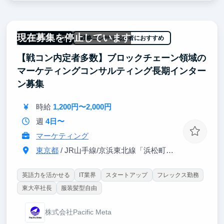
ターへの理解も深まります！
・大手外資コンサル出身社員のもと、大きな裁量権を
現在募集を停止しています
もって挑戦できる
一部リモート可
戦略コンサル志望者におすすめ
特に、学生インターン採用では、企画段階から実行フ
【戦コン内定者多数】ブロックチェーン領域の
ェーズ、そして改善まで一連の採用活動を担うことが
出来ます。採用活動には、集客などマーケティングの
マーケティングコンサルティング長期インター
側面も多々あります。企画段階から大手外資コンサル
ン募集
出身社員に壁打ちを繰り返すことができるため、仮説
検証のための論理的思考力、思考体力の伸びを実感で
時給
1,200円〜2,000円
きます。
週
4日〜
マーケティング
東京都
/ JR山手線/京浜東北線「浜松町」駅から徒歩5分
英語力を活かせる
IT業界
スタートアップ
フレックス勤務
東大卒社長
服装髪型自由
株式会社Pacific Meta