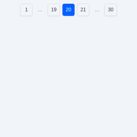
機械学習の実務経験
Pythonを中心に深層学習・強化学習などのモデルを開
1
…
19
20
21
…
30
発します。モデルアーキテクチャからの設計・開発で
あるため、高度なAI技術を獲得することができます。
チーム開発のため、共同作業力・コード管理力・開発
プロセスを経験できます。
主体性・責任感の醸成
まだ前例がなく挑戦的なプロジェクトであり、自分で
考えて主体的に動くことが求められるため、自律的な
行動力と責任感が身につきます。