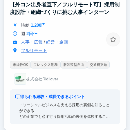
【外コン出身者直下／フルリモート可】採用制
度設計・組織づくりに挑む人事インターン
時給
1,200円
週
2日〜
人事・広報
/
経営・企画
フルリモート
未経験OK
フレックス勤務
服装髪型自由
交通費支給
株式会社Ridilover
得られる経験・成長できるポイント
・ソーシャルビジネスを支える採用の裏側を知ること
ができる
どの企業でも必ず行う採用活動の裏側を体験すること
ができ、自身のキャリアを考えるうえでとても参考に
なります。また、採用活動の過程で、ソーシャルセク