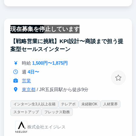
身につけることが可能です。
世の中の多くのマーケターは
分業化により限られた業務でしか
現在募集を停止しています
対応するスキルを身につけることができません。
一部リモート可
【戦略営業に挑戦】KPI設計〜商談まで担う提
本来、サービスを生み出し
継続的に収益を上げるマーケターは
案型セールスインターン
企画▶︎制作▶︎集客▶︎販売▶︎分析の全てを
自身でプロデュースする力を身につける必要がありま
時給
1,500円〜1,875円
す。
週
4日〜
決められた業務をただこなすのではなく、
営業
自身で世界を沸かせるような企画から販売まで
行いたい方はぜひご応募ください。
東京都
/ JR五反田駅から徒歩9分
インターン生3人以上在籍
テレアポ
未経験OK
人材業界
スタートアップ
フレックス勤務
株式会社エイジレス