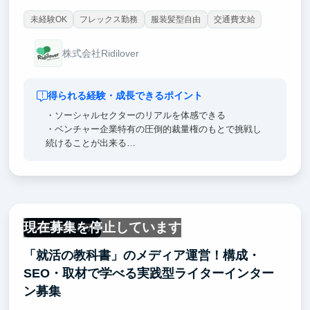
未経験OK
フレックス勤務
服装髪型自由
交通費支給
株式会社Ridilover
得られる経験・成長できるポイント
・ソーシャルセクターのリアルを体感できる
・ベンチャー企業特有の圧倒的裁量権のもとで挑戦し
続けることが出来る
・教育の現場と、その企画、営業まで、一つのプロジ
ェクト全体に関わることが出来る
さらに、こちらのポストでは以下の能力の成長が特に
期待できます！
現在募集を停止しています
一部リモート可
・修学旅行領域で全く新しいサービスの魅力や価値を
「就活の教科書」のメディア運営！構成・
相対する顧客の立場に立って伝えるビジネスコミュニ
ケーション力
SEO・取材で学べる実践型ライターインター
・最初は社会課題に関心がない生徒に対して、関心を
ン募集
持ってもらえるように促すファシリテーション力
・正解のない業務であっても素早く仮説検証しなが