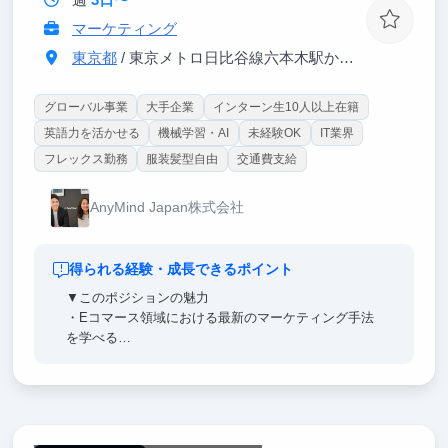
マーケティング
東京都
/ 東京メトロ日比谷線六本木駅から徒歩3分
グローバル事業
大手企業
インターン生10人以上在籍
英語力を活かせる
機械学習・AI
未経験OK
IT業界
フレックス勤務
服装髪型自由
交通費支給
AnyMind Japan株式会社
得られる経験・成長できるポイント
▼このポジションの魅力
・Eコマース領域における最新のマーケティング手法
を学べる
・生成AIやデータ分析を駆使し、リアルタイムで成果
を創出できる
・マーケティング戦略の構築から実行まで一貫した経
験を積める
・経営層や事業責任者と直接関わりながらビジネスイ