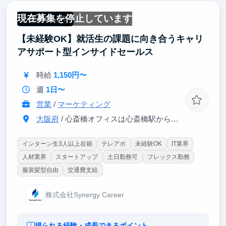
現在募集を停止しています
一部リモート可
【未経験OK】就活生の課題に向き合うキャリ
アサポート型インサイドセールス
時給
1,150円〜
週
1日〜
営業
/
マーケティング
大阪府
/ 心斎橋オフィスは心斎橋駅から徒歩5分
インターン生3人以上在籍
テレアポ
未経験OK
IT業界
人材業界
スタートアップ
土日勤務可
フレックス勤務
服装髪型自由
交通費支給
株式会社Synergy Career
得られる経験・成長できるポイント