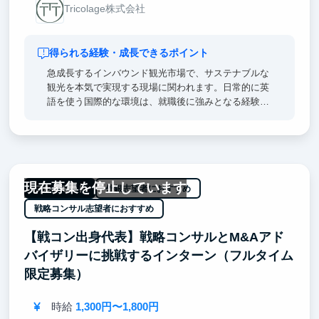
Tricolage株式会社
得られる経験・成長できるポイント
急成長するインバウンド観光市場で、サステナブルな
観光を本気で実現する現場に関われます。日常的に英
語を使う国際的な環境は、就職後に強みとなる経験で
す。また外部コンサルと共に業務DXを構築する実践
を通じて、AI開発スキルだけでなく課題解決力やプロ
ジェクト推進力を磨くことができます。専門技術を社
会的意義ある分野で活かし、グローバルかつ実践的に
成長できることが、このインターンの大きな魅力で
現在募集を停止しています
す。
フルリモート
外銀志望者におすすめ
戦略コンサル志望者におすすめ
【戦コン出身代表】戦略コンサルとM&Aアド
バイザリーに挑戦するインターン（フルタイム
限定募集）
時給
1,300円〜1,800円