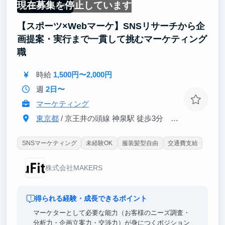
現在募集を停止しています
ンパクトを生み出せる
一部リモート可
・グローバルプロジェクトや外部ベンダーとの連携を
【スポーツ×Webマーケ】SNSリサーチから企
通じ、実践的なスキルが身につく
画提案・実行まで一貫して挑むマーケティング
職
時給
1,500円〜2,000円
週
2日〜
マーケティング
東京都
/ 京王井の頭線 神泉駅 徒歩3分 JR 渋谷駅 徒歩8分
SNSマーケティング
未経験OK
服装髪型自由
交通費支給
株式会社MAKERS
得られる経験・成長できるポイント
マーケターとして必要な能力（お客様のニーズ調査・
分析力・企画立案力・交渉力）が身につくポジション