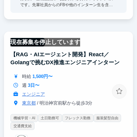
です。先輩社員からのFBや他のインターン生を含め
た他社員との意見交換もしやすい環境なので、積極的
にコミュニケーションを取って成長していきましょ
う。
現在募集を停止しています
一部リモート可
【RAG・AIエージェント開発】React／
Golangで挑むDX推進エンジニアインターン
時給
1,500円〜
週
3日〜
エンジニア
東京都
/ 明治神宮前駅から徒歩3分
機械学習・AI
土日勤務可
フレックス勤務
服装髪型自由
交通費支給