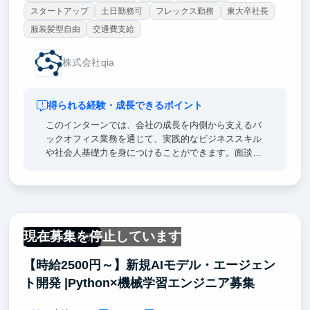
スタートアップ
土日勤務可
フレックス勤務
東大卒社長
服装髪型自由
交通費支給
株式会社qia
得られる経験・成長できるポイント
このインターンでは、会社の成長を内側から支えるバ
ックオフィス業務を通じて、実践的なビジネススキル
や社会人基礎力を身につけることができます。面談調
整や事務作業などのサポート業務から始まり、経験を
重ねながら無理なく業務の幅を広げられる環境です。
単に業務をこなすだけでなく、自分で考え提案し、仕
組みづくりにも関われるため、主体的に行動する力も
養われます。少人数チームの中で密に学び合える濃い
現在募集を停止しています
成長機会が待っています。
一部リモート可
【時給2500円～】新規AIモデル・エージェン
ト開発 |Python×機械学習エンジニア募集