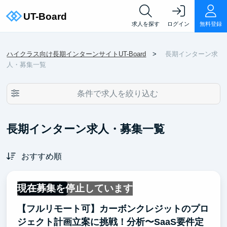
求人を探す
ログイン
無料登録
ハイクラス向け長期インターンサイトUT-Board
長期インターン求
人・募集一覧
条件で求人を絞り込む
長期インターン求人・募集一覧
おすすめ順
現在募集を停止しています
フルリモート
【フルリモート可】カーボンクレジットのプロ
ジェクト計画立案に挑戦！分析〜SaaS要件定