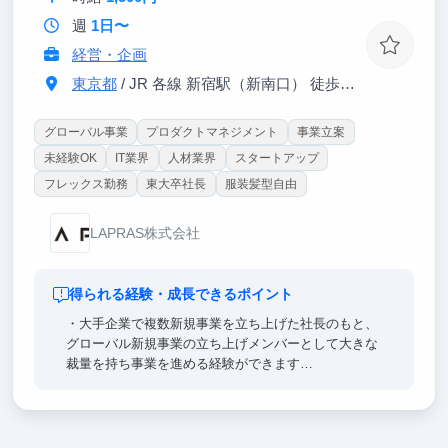
立案も出来るので、より総合的な実績も積むことがで
週
1日〜
きます。
経営・企画
「誰に・何を・どう届けるか」を自分で設計し、結果
から学ぶ力は就活の自己PRにも直結します。
東京都
/ JR 各線 新宿駅（新南口） 徒歩5分
グローバル事業
プロダクトマネジメント
事業立案
未経験OK
IT業界
人材業界
スタートアップ
フレックス勤務
東大卒社長
服装髪型自由
LAPRAS株式会社
得られる経験・成長できるポイント
・大手企業で複数新規事業を立ち上げた社長のもと、
グローバル新規事業の立ち上げメンバーとして大きな
裁量を持ち事業を進める経験ができます
・新規事業ならではの既存の枠に囚われない幅広い経
験を積む事で、手触り感をもって事業を進める感覚を
味わえます