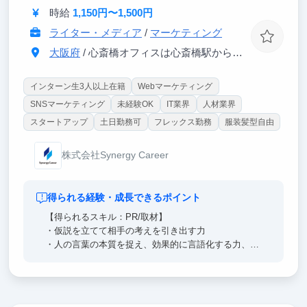
時給
1,150円〜1,500円
ら、よりベターな選択肢を選択していく業務推進力
ライター・メディア
/
マーケティング
大阪府
/ 心斎橋オフィスは心斎橋駅から徒歩5分
インターン生3人以上在籍
Webマーケティング
SNSマーケティング
未経験OK
IT業界
人材業界
スタートアップ
土日勤務可
フレックス勤務
服装髪型自由
株式会社Synergy Career
得られる経験・成長できるポイント
【得られるスキル：PR/取材】
・仮説を立てて相手の考えを引き出す力
・人の言葉の本質を捉え、効果的に言語化する力、文
章力
【主な就職先】
読売新聞や日経新聞など、大手メディア業界など