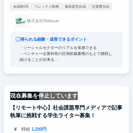
未経験OK
フレックス勤務
服装髪型自由
交通費支給
株式会社Ridilover
得られる経験・成長できるポイント
・ソーシャルセクターのリアルを体感できる
・ベンチャー企業特有の圧倒的裁量権のもとで挑戦し
続けることが出来る
・教育の現場と、その企画、営業まで、一つのプロジ
ェクト全体に関わることが出来る
現在募集を停止しています
フルリモート
【リモート中心】社会課題専門メディアで記事
執筆に挑戦する学生ライター募集！
時給
1,200円