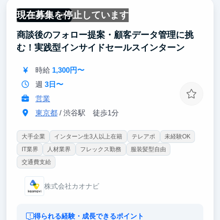
現在募集を停止しています
一部リモート可
【得られるスキル：LINE運用】
商談後のフォロー提案・顧客データ管理に挑
・データ分析力
・商品やサービスを効果的に売る文章力
む！実践型インサイドセールスインターン
・LINEマーケティングのスキル
時給
1,300円〜
【主な就職先】
大手企業やスタートアップのマーケティング職・広告
週
3日〜
業界など
営業
【得られるスキル：ライター】
東京都
/ 渋谷駅 徒歩1分
・文章力や分かりやすく伝えるための言語化スキル
・SEOに関するスキル、知識
大手企業
インターン生3人以上在籍
テレアポ
未経験OK
IT業界
人材業界
フレックス勤務
服装髪型自由
【主な就職先】
・ITコンサル、大手メーカー、メガバンク、金融業界
交通費支給
など
株式会社カオナビ
得られる経験・成長できるポイント