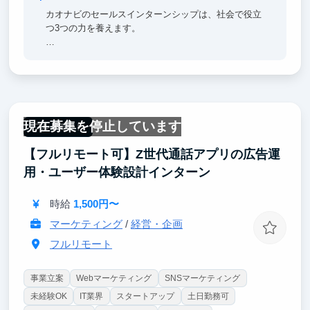
カオナビのセールスインターンシップは、社会で役立
つ3つの力を養えます。
①ITサービスを売るプロに
伸びるHR Tech×SaaSのビジネスを体験。顧客の課題
をITで解決する力を実践で磨けます。
②考える力UP
現在募集を停止しています
お客さんの悩みを深掘りし、論理的に解決策を導き出
フルリモート
す力が身につきます。
【フルリモート可】Z世代通話アプリの広告運
③社会人コミュニケーション力
用・ユーザー体験設計インターン
顧客や仲間との円滑な対話を通じ、ビジネスで必要な
「伝え方」や「人間関係力」を習得できます。
時給
1,500円〜
これらの経験は、就職活動で強いアピールポイントと
マーケティング
/
経営・企画
なり、どんな仕事でも役立つ一生もののスキルとし
フルリモート
て、あなたのキャリアを力強く後押しします。
事業立案
Webマーケティング
SNSマーケティング
未経験OK
IT業界
スタートアップ
土日勤務可