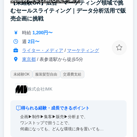
【未経験OK】広告・マーケティング領域で挑
接対策あり）
むセールスライティング｜データ分析活用で販
日々の業務を通じ戦コン出身者から思考法を学べるだ
けでなく、ケース面接練習やES添削など就活対策も
売企画に挑戦
充実。ケース面接のFBを直接受けられる貴重な環境
です。
時給
1,200円〜
週
2日〜
ライター・メディア
/
マーケティング
東京都
/ 表参道駅から徒歩5分
未経験OK
服装髪型自由
交通費支給
株式会社IMK
得られる経験・成長できるポイント
企画▶︎制作▶︎集客▶︎販売▶︎分析まで、
ワンストップで担うことで、
何歳になっても、どんな環境に身を置いても
武器になるマーケティングスキルを