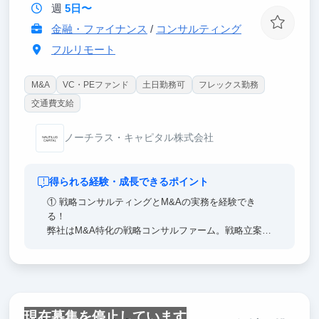
週
5日〜
金融・ファイナンス
/
コンサルティング
フルリモート
M&A
VC・PEファンド
土日勤務可
フレックス勤務
交通費支給
ノーチラス・キャピタル株式会社
得られる経験・成長できるポイント
① 戦略コンサルティングとM&Aの実務を経験でき
る！
弊社はM&A特化の戦略コンサルファーム。戦略立案～
PMIまで全工程を学べ、経営陣（戦略コンサル・投資
部門出身）からスライド・財務モデル等に直接FBを
受けられます。戦コン・IBD・PE志望の学生に最適で
す。
現在募集を停止しています
② 戦略コンサル、外銀IBDの内定に近づく（ケース面