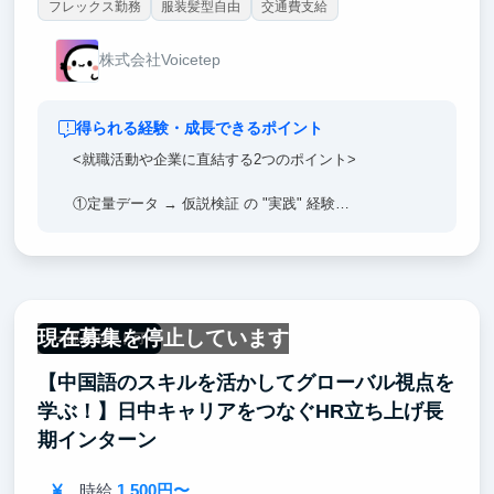
フレックス勤務
服装髪型自由
交通費支給
株式会社Voicetep
得られる経験・成長できるポイント
<就職活動や企業に直結する2つのポイント>
①定量データ → 仮説検証 の "実践" 経験
通話ログやアプリのログなどのユーザー行動を観察
し、仮説を立てて効果的なマーケ施策を考える経験が
できます。
定量・定性の視点を行き来しながら試行錯誤するプロ
現在募集を停止しています
セスは、どんな業界でも求められるマーケティング思
一部リモート可
考の土台になります。
【中国語のスキルを活かしてグローバル視点を
学ぶ！】日中キャリアをつなぐHR立ち上げ長
②マーティング → 企画立案 をつなぐ "即戦力" な経
期インターン
験
時給
1,500円〜
マーケティングと密接に関わるアプリの機能の企画・