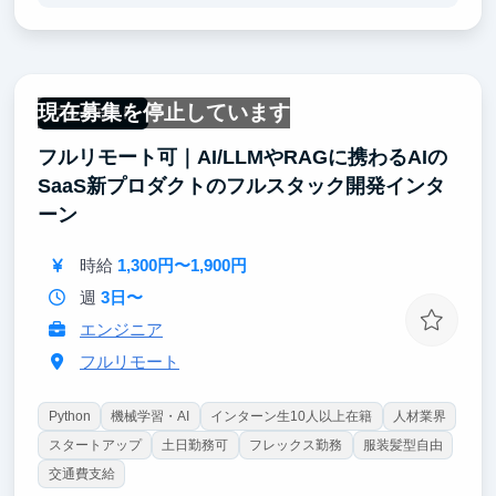
ェクトを最後までやり遂げる推進力と、関係者を巻き
込みながら物事を進める調整力が身につきます。ま
た、その実務経験を基に、手作業のプロセスをどうす
ればシステム化できるかを考え、AI SaaSの設計に活
かす経験も積めます。経営陣の側で、事業が立ち上が
現在募集を停止しています
る過程を間近で見ることができる環境です。
フルリモート
フルリモート可｜AI/LLMやRAGに携わるAIの
SaaS新プロダクトのフルスタック開発インタ
ーン
時給
1,300円〜1,900円
週
3日〜
エンジニア
フルリモート
Python
機械学習・AI
インターン生10人以上在籍
人材業界
スタートアップ
土日勤務可
フレックス勤務
服装髪型自由
交通費支給