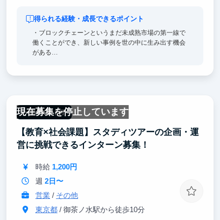
得られる経験・成長できるポイント
・ブロックチェーンというまだ未成熟市場の第一線で
働くことができ、新しい事例を世の中に生み出す機会
がある
・創業間もないスタートアップの事業成長に当事者と
して関わることができる
・グローバルな組織で働くことができる
現在募集を停止しています
一部リモート可
【教育×社会課題】スタディツアーの企画・運
営に挑戦できるインターン募集！
時給
1,200円
週
2日〜
営業
/
その他
東京都
/ 御茶ノ水駅から徒歩10分