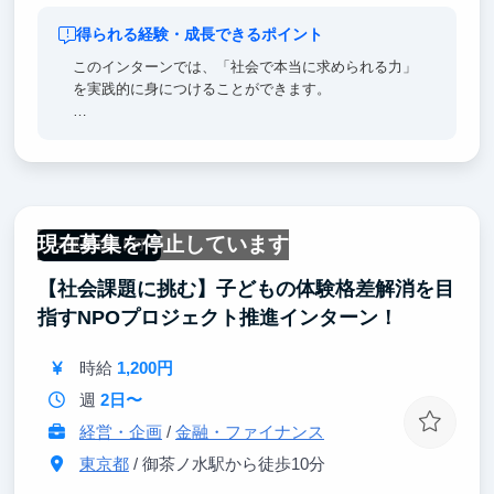
得られる経験・成長できるポイント
このインターンでは、「社会で本当に求められる力」
を実践的に身につけることができます。
✨ 得られるスキル・経験
・数字で考える力（PDCA）：KPIを基に目標と向き
合い、改善し続ける「成果思考」が身につきます
・社会人基礎力：報連相・タスク管理・議事録作成な
ど、即戦力としての実務力が鍛えられます
現在募集を停止しています
一部リモート可
💼 就活で語れるエピソードになる
【社会課題に挑む】子どもの体験格差解消を目
・単なる「頑張った話」ではなく、数字・結果・改善
ストーリーのあるエピソードが作れます
指すNPOプロジェクト推進インターン！
・面接でよく聞かれる「課題をどう乗り越えたか」
「チームで成果を出した経験」に答えやすくなります
時給
1,200円
【ベンチャーでのインターン経験は、大手志望者にも
週
2日〜
差別化要素として強力です💪】
経営・企画
/
金融・ファイナンス
東京都
/ 御茶ノ水駅から徒歩10分