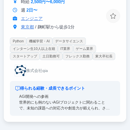
時給
2,500円〜6,000円
週
2日〜
エンジニア
東京都
/ 麹町駅から徒歩1分
Python
機械学習・AI
データサイエンス
インターン生10人以上在籍
IT業界
ゲーム業界
スタートアップ
土日勤務可
フレックス勤務
東大卒社長
株式会社qia
得られる経験・成長できるポイント
AGI開発への参画
世界的にも例のないAGIプロジェクトに関わること
で、未知の課題への対応力や創造力が鍛えられ、さら
に、新たな理論や概念を迅速に理解し、自ら実装する
力が身につきます。