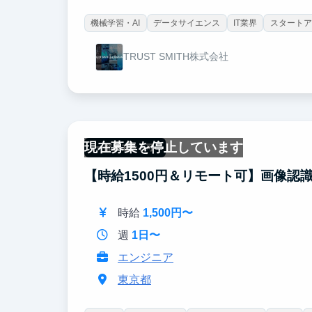
機械学習・AI
データサイエンス
IT業界
スタートア
TRUST SMITH株式会社
現在募集を停止しています
一部リモート可
【時給1500円＆リモート可】画像認
時給
1,500円〜
週
1日〜
エンジニア
東京都