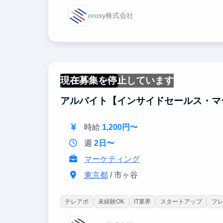
orosy株式会社
現在募集を停止しています
一部リモート可
アルバイト【インサイドセールス・マ
時給
1,200円〜
週
2日〜
マーケティング
東京都
/ 市ヶ谷
テレアポ
未経験OK
IT業界
スタートアップ
フ