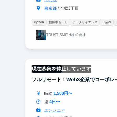
東京都
/ 本郷3丁目
Python
機械学習・AI
データサイエンス
IT業界
TRUST SMITH株式会社
現在募集を停止しています
一部リモート可
フルリモート！Web3企業でコーポレ
時給
1,500円〜
週
4日〜
エンジニア