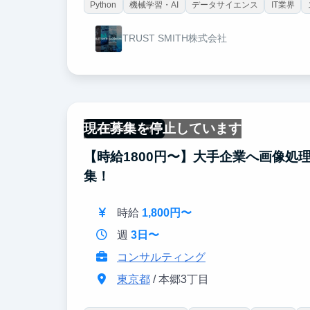
Python
機械学習・AI
データサイエンス
IT業界
TRUST SMITH株式会社
現在募集を停止しています
一部リモート可
【時給1800円〜】大手企業へ画像処
集！
時給
1,800円〜
週
3日〜
コンサルティング
東京都
/ 本郷3丁目