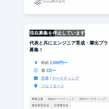
orosy株式会社
現在募集を停止しています
フルリモート
代表と共にエンジニア育成・輩出プラ
募集！
時給
1,500円〜
週
1日〜
営業
/
マーケティング
フルリモート
事業立案
Webマーケティング
SNSマーケティング
服装髪型自由
交通費支給