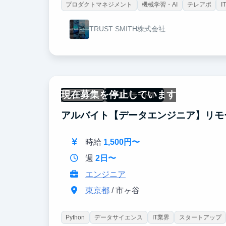
プロダクトマネジメント
機械学習・AI
テレアポ
I
TRUST SMITH株式会社
現在募集を停止しています
未経験OK
一部リモート可
アルバイト【データエンジニア】リモ
時給
1,500円〜
週
2日〜
エンジニア
東京都
/ 市ヶ谷
Python
データサイエンス
IT業界
スタートアップ