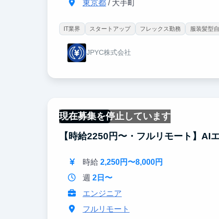
東京都
/ 大手町
IT業界
スタートアップ
フレックス勤務
服装髪型
JPYC株式会社
現在募集を停止しています
フルリモート
【時給2250円〜・フルリモート】AI
時給
2,250円〜8,000円
週
2日〜
エンジニア
フルリモート