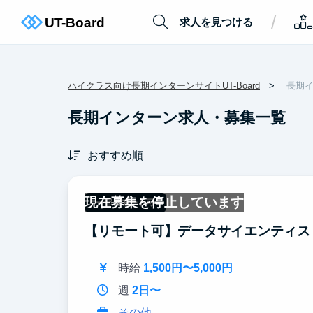
/
求人を見つける
ハイクラス向け長期インターンサイトUT-Board
長期
長期インターン求人・募集一覧
おすすめ順
現在募集を停止しています
一部リモート可
【リモート可】データサイエンティス
時給
1,500円〜5,000円
週
2日〜
その他