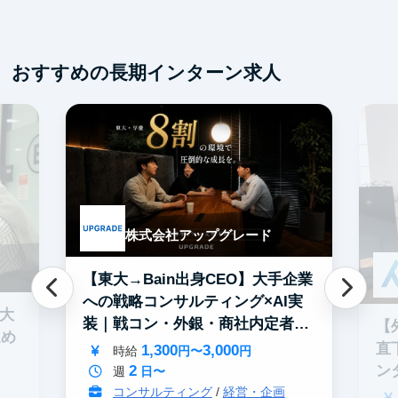
交
おすすめの長期インターン求人
株式会社アップグレード
【東大→Bain出身CEO】大手企業
への戦略コンサルティング×AI実
0大
装｜戦コン・外銀・商社内定者多
【
進め
数
直
1,300
3,000
時給
円〜
円
2
ン
週
日〜
コンサルティング
/
経営・企画