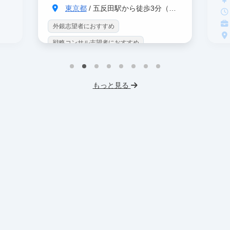
東京都
/ 五反田駅から徒歩3分（大崎駅から徒歩8分）
外銀志望者におすすめ
戦略コンサル志望者におすすめ
戦
インターン生10人以上在籍
イ
プロダクトマネジメント
事業立案
もっと見る
英
機械学習・AI
データサイエンス
V
未経験OK
IT業界
人材業界
土
スタートアップ
土日勤務可
服
フレックス勤務
東大卒社長
服装髪型自由
交通費支給