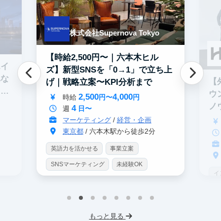
株式会社Supernova Tokyo
【時給2,500円〜｜六本木ヒル
エイ
ズ】新型SNSを「0→1」で立ち上
れな
【
げ｜戦略立案〜KPI分析まで
イテ
ウ
2,500
4,000
時給
円〜
円
ノ
4
週
日〜
マーケティング
/
経営・企画
東京都
/ 六本木駅から徒歩2分
英語力を活かせる
事業立案
SNSマーケティング
未経験OK
イ
土日勤務可
服装髪型自由
S
交通費支給
I
もっと見る
フ