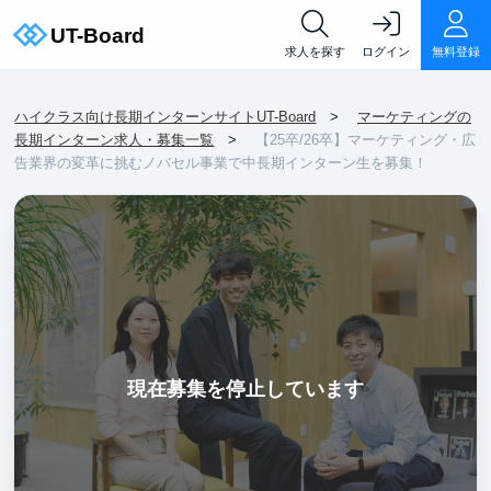
求人を探す
ログイン
無料登録
ハイクラス向け長期インターンサイトUT-Board
マーケティングの
長期インターン求人・募集一覧
【25卒/26卒】マーケティング・広
告業界の変革に挑むノバセル事業で中長期インターン生を募集！
現在募集を停止しています