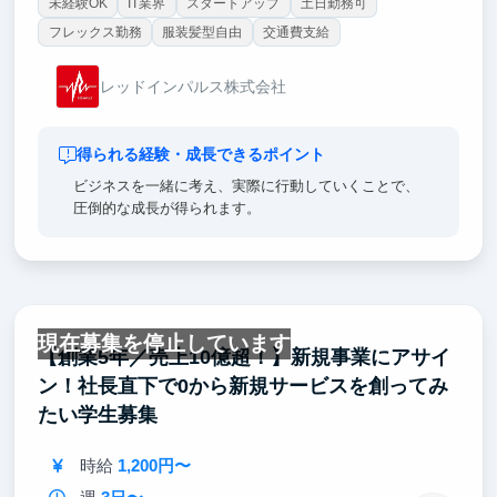
未経験OK
IT業界
スタートアップ
土日勤務可
フレックス勤務
服装髪型自由
交通費支給
レッドインパルス株式会社
得られる経験・成長できるポイント
ビジネスを一緒に考え、実際に行動していくことで、
圧倒的な成長が得られます。
現在募集を停止しています
【創業5年／売上10億超！】新規事業にアサイ
ン！社長直下で0から新規サービスを創ってみ
たい学生募集
時給
1,200円〜