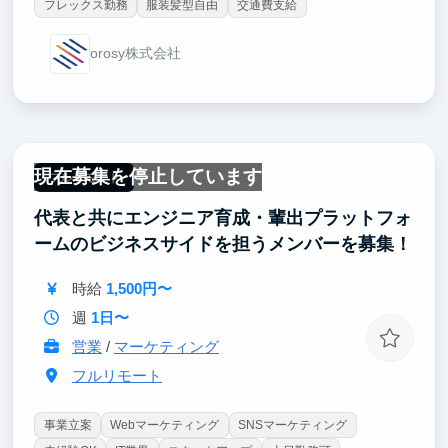
フレックス勤務
服装髪型自由
交通費支給
orosy株式会社
現在募集を停止しています
フルリモート
代表と共にエンジニア育成・輩出プラットフォ
ームのビジネスサイドを担うメンバーを募集！
時給
1,500円〜
週
1日〜
営業
/
マーケティング
フルリモート
事業立案
Webマーケティング
SNSマーケティング