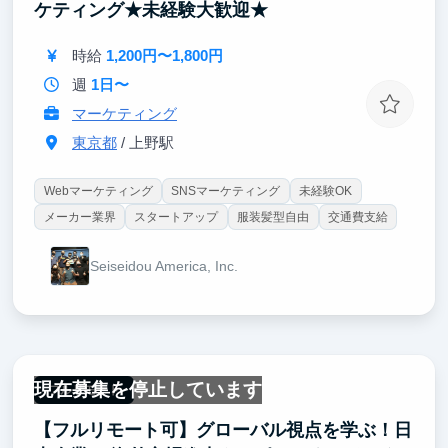
ケティング★未経験大歓迎★
時給
1,200円〜1,800円
週
1日〜
マーケティング
東京都
/ 上野駅
Webマーケティング
SNSマーケティング
未経験OK
メーカー業界
スタートアップ
服装髪型自由
交通費支給
Seiseidou America, Inc.
現在募集を停止しています
フルリモート
【フルリモート可】グローバル視点を学ぶ！⽇