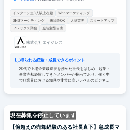
インターン生3人以上在籍
Webマーケティング
SNSマーケティング
未経験OK
人材業界
スタートアップ
フレックス勤務
服装髪型自由
株式会社エイジレス
得られる経験・成長できるポイント
20代で上場企業取締役を務めた社長をはじめ、起業・
事業売却経験してきたメンバーが揃っており、働く中
でIT業界における知見や非常に高いレベルのビジネス
スキルを身に付ける事ができます。
現在募集を停止しています
一部リモート可
【億超えの売却経験のある社長直下】急成長マ