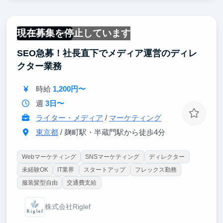
現在募集を停止しています
一部リモート可
SEO急募！社長直下でメディア運営のディレ
クター業務
時給
1,200円〜
週
3日〜
ライター・メディア
/
マーケティング
東京都
/ 麹町駅・半蔵門駅から徒歩4分
Webマーケティング
SNSマーケティング
ディレクター
未経験OK
IT業界
スタートアップ
フレックス勤務
服装髪型自由
交通費支給
株式会社Riglef