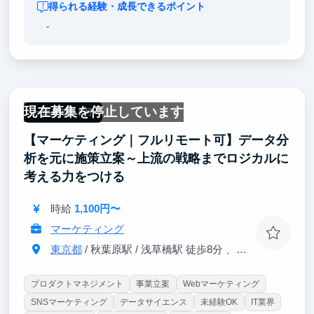
得られる経験・成長できるポイント
-
現在募集を停止しています
一部リモート可
【マーケティング｜フルリモート可】データ分
析を元に施策立案～上流の戦略までロジカルに
考える力をつける
時給
1,100円〜
マーケティング
東京都
/ 秋葉原駅 / 浅草橋駅 徒歩8分 、馬喰町駅 徒歩4分
プロダクトマネジメント
事業立案
Webマーケティング
SNSマーケティング
データサイエンス
未経験OK
IT業界