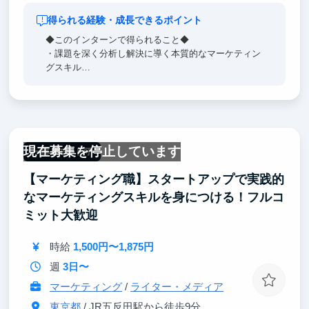
得られる経験・成長できるポイント
◆このインターンで得られること◆
・課題を深く分析し解決に導く本質的なマーケティン
グスキル
・マーケティング全般的にご支援する力が身につく
・経営経験豊富な社長、役員陣のもとで学べる
・国内トップレベルのメディア運用の知識やSEOノウ
ハウを獲得できる
・ベンチャー事業だからこそ事業成長の仕組みや創り
現在募集を停止しています
方を学び体感できる
一部リモート可
【マーケティング職】スタートアップで実践的
◆アピールポイント◆
『OJT教育提供あり』
なマーケティングスキルを身につける！フルコ
担当社員による学びの場をご用意しています。
ミット大歓迎
『フレックス勤務制度導入』
時給
1,500円〜1,875円
一部リモート勤務も導入しています。
週
3日〜
マーケティング
/
ライター・メディア
東京都
/ JR五反田駅から徒歩9分