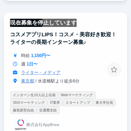
現在募集を停止しています
一部リモート可
コスメアプリLIPS！コスメ・美容好き歓迎！
ライターの長期インターン募集♪
時給
1,150円〜
週
1日〜
ライター・メディア
東京都
/ 水道橋駅より徒歩6分
インターン生10人以上在籍
Webマーケティング
SNSマーケティング
IT業界
スタートアップ
東大卒社長
服装髪型自由
交通費支給
株式会社AppBrew