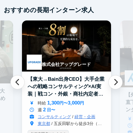
おすすめの長期インターン求人
株式会社アップグレード
【東大→Bain出身CEO】大手企業
への戦略コンサルティング×AI実
0大
装｜戦コン・外銀・商社内定者多
【
進め
数
直
1,300
3,000
時給
円〜
円
2
ン
週
日〜
コンサルティング
/
経営・企画
東京都
/ 五反田駅から徒歩3分（大崎駅から徒歩8分）