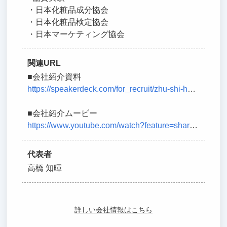
・日本化粧品成分協会
・日本化粧品検定協会
・日本マーケティング協会
関連URL
■会社紹介資料
https://speakerdeck.com/for_recruit/zhu-shi-hui-she-for-intanxiang-kehui-she-shao-jie-zi-liao
■会社紹介ムービー
https://www.youtube.com/watch?feature=shared&v=uP0B_9ZpCOs
代表者
高橋 知暉
詳しい会社情報はこちら