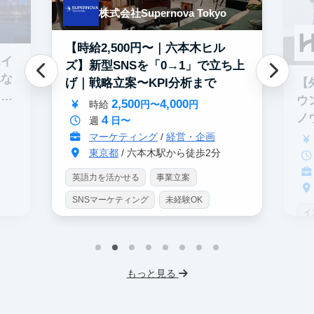
株式会社Supernova Tokyo
【時給2,500円〜｜六本木ヒル
エイ
ズ】新型SNSを「0→1」で立ち上
れな
【
げ｜戦略立案〜KPI分析まで
イテ
ウ
2,500
4,000
時給
円〜
円
ノ
4
週
日〜
マーケティング
/
経営・企画
東京都
/ 六本木駅から徒歩2分
英語力を活かせる
事業立案
SNSマーケティング
未経験OK
イ
土日勤務可
服装髪型自由
S
交通費支給
I
もっと見る
フ
交