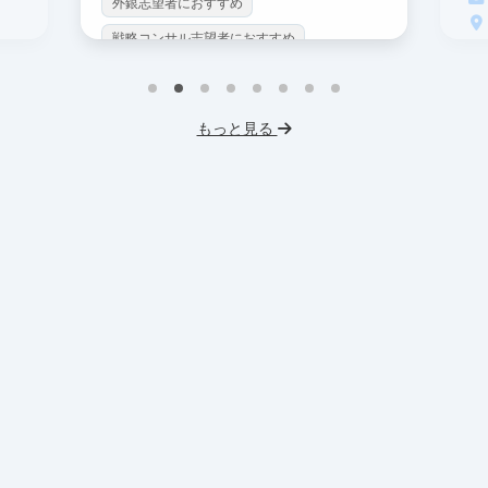
外銀志望者におすすめ
戦略コンサル志望者におすすめ
戦
インターン生10人以上在籍
イ
プロダクトマネジメント
事業立案
もっと見る
英
機械学習・AI
データサイエンス
V
未経験OK
IT業界
人材業界
土
スタートアップ
土日勤務可
服
フレックス勤務
東大卒社長
服装髪型自由
交通費支給