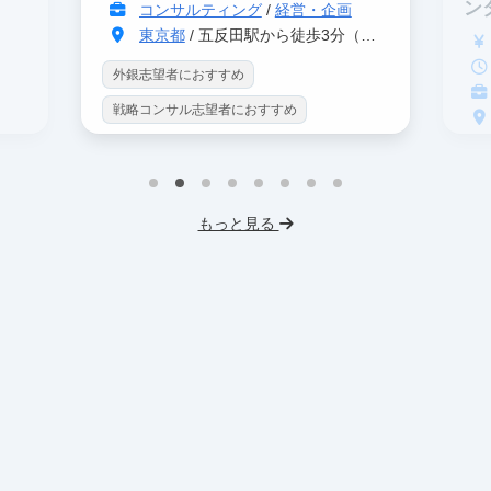
ン
コンサルティング
/
経営・企画
東京都
/ 五反田駅から徒歩3分（大崎駅から徒歩8分）
外銀志望者におすすめ
戦略コンサル志望者におすすめ
インターン生10人以上在籍
戦
プロダクトマネジメント
事業立案
イ
機械学習・AI
データサイエンス
もっと見る
英
未経験OK
IT業界
人材業界
V
スタートアップ
土日勤務可
土
フレックス勤務
東大卒社長
服
服装髪型自由
交通費支給