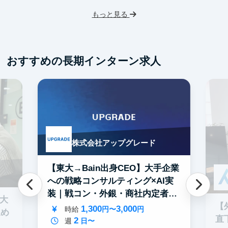
I
もっと見る
フ
交
おすすめの長期インターン求人
株式会社アップグレード
【東大→Bain出身CEO】大手企業
への戦略コンサルティング×AI実
装｜戦コン・外銀・商社内定者多
0大
数
【
1,300
3,000
時給
円〜
円
進め
直
2
週
日〜