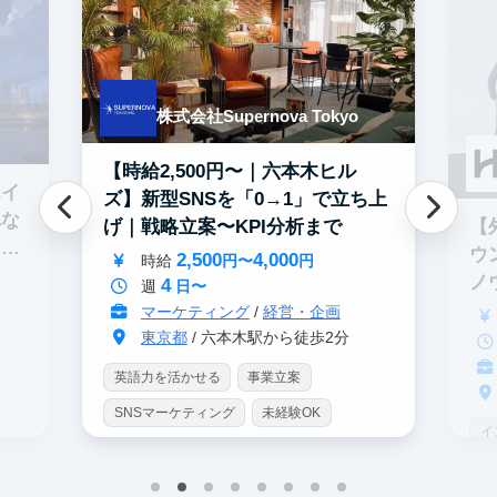
株式会社Supernova Tokyo
【時給2,500円〜｜六本木ヒル
エイ
ズ】新型SNSを「0→1」で立ち上
れな
【
げ｜戦略立案〜KPI分析まで
イテ
ウ
2,500
4,000
時給
円〜
円
ノ
4
週
日〜
マーケティング
/
経営・企画
東京都
/ 六本木駅から徒歩2分
英語力を活かせる
事業立案
SNSマーケティング
未経験OK
イ
土日勤務可
服装髪型自由
S
交通費支給