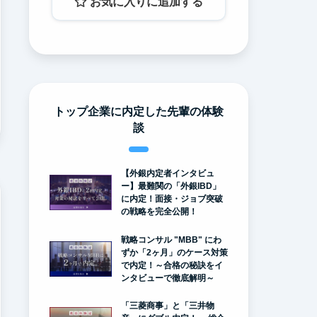
お気に入りに追加する
トップ企業に内定した先輩の体験
談
【外銀内定者インタビュ
ー】最難関の「外銀IBD」
に内定！面接・ジョブ突破
の戦略を完全公開！
戦略コンサル "MBB" にわ
ずか「2ヶ月」のケース対策
で内定！～合格の秘訣をイ
ンタビューで徹底解明～
「三菱商事」と「三井物