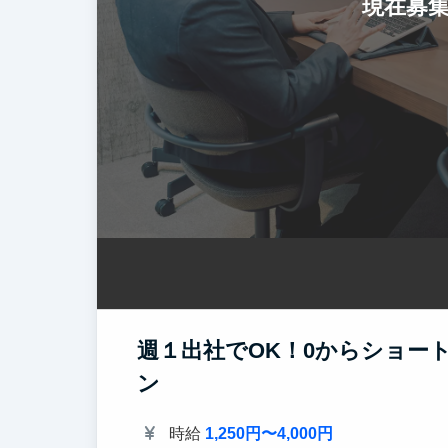
現在募
週１出社でOK！0からショー
ン
時給
1,250円〜4,000円