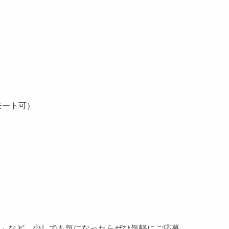
モート可）
人
.?」など、少しでも気になったらぜひ気軽にご応募