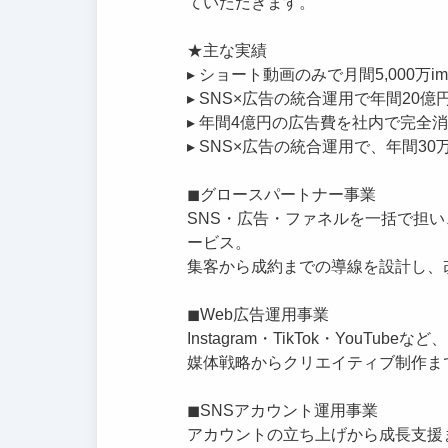
ていただきます。
★主な実績
▸ ショート動画のみで月間5,000万i
▸ SNS×広告の統合運用で年間20億
▸ 年間4億円の広告費を社内で完全
▸ SNS×広告の統合運用で、年間3
◼︎グロースパートナー事業
SNS・広告・ファネルを一括で担
ービス。
集客から成約までの導線を設計し、
◼︎Web広告運用事業
Instagram・TikTok・YouT
媒体戦略からクリエイティブ制作ま
◼︎SNSアカウント運用事業
アカウントの立ち上げから成長支援