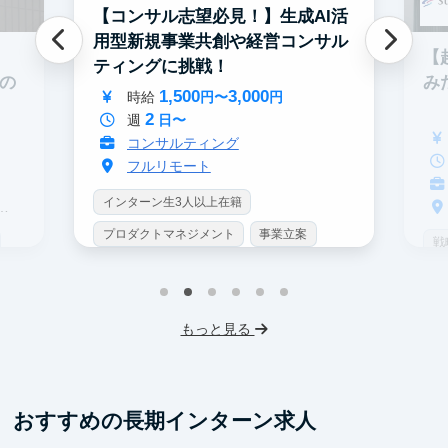
【コンサル志望必見！】生成AI活
用型新規事業共創や経営コンサル
【
ティングに挑戦！
み
での
1,500
3,000
時給
円〜
円
2
週
日〜
コンサルティング
フルリモート
インターン生3人以上在籍
プロダクトマネジメント
事業立案
戦
機械学習・AI
データサイエンス
イ
未経験OK
シンクタンク
IT業界
プ
もっと見る
スタートアップ
土日勤務可
未
フレックス勤務
服装髪型自由
ス
交通費支給
フ
おすすめの長期インターン求人
交