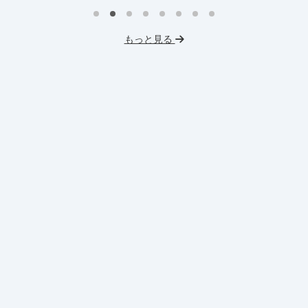
インターン生10人以上在籍
IT業界
W
スタートアップ
服装髪型自由
I
もっと見る
交通費支給
フ
交