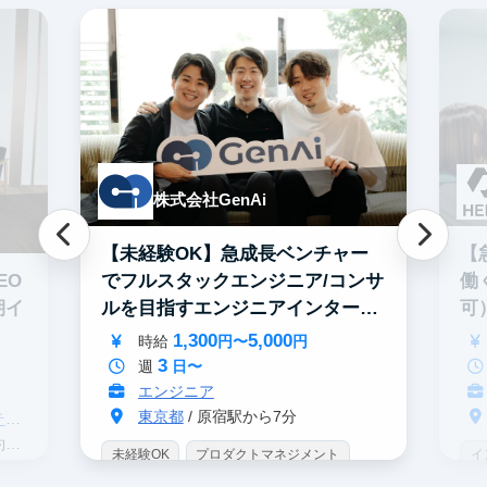
株式会社GenAi
【未経験OK】急成長ベンチャー
【
でフルスタックエンジニア/コンサ
EO
働
ルを目指すエンジニアインター
期イ
可
ン！
1,300
5,000
時給
円〜
円
3
週
日〜
エンジニア
東京都
/ 原宿駅から7分
グ
分
未経験OK
プロダクトマネジメント
イ