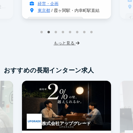
経営・企画
分
東京都
/ 霞ヶ関駅・内幸町駅直結
イ
戦略コンサル志望者におすすめ
デ
インターン生10人以上在籍
事業立案
ス
機械学習・AI
IT業界
スタートアップ
もっと見る
フレックス勤務
東大卒社長
服装髪型自由
交通費支給
おすすめの長期インターン求人
株式会社アップグレード