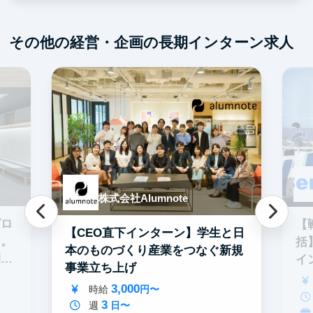
その他の経営・企画の長期インターン求人
株式会社Alumnote
グロ
【
【CEO直下インターン】学生と日
る。
括
本のものづくり産業をつなぐ新規
期イ
イ
事業立ち上げ
3,000
時給
円〜
3
週
日〜