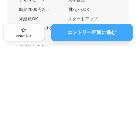
フルリモート
大手企業
時給2000円以上
週2からOK
未経験OK
スタートアップ
英語力を活かせる
土日勤務可
エントリー画面に進む
お気に入り
1ヶ月からOK
文系におすすめ
理系におすすめ
内定者の特徴から探す
外銀に内定者を輩出
戦略コンサルに内定者を輩出
総合商社に内定者を輩出
GAFAに内定者を輩出
起業家を輩出
業界・キーワードから探す