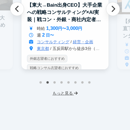
【東大→Bain出身CEO】大手企業
への戦略コンサルティング×AI実
0大
装｜戦コン・外銀・商社内定者多
【
進め
数
1,300
3,000
直
時給
円〜
円
2
週
日〜
ン
コンサルティング
/
経営・企画
東京都
/ 五反田駅から徒歩3分（大崎駅から徒歩8分）
外銀志望者におすすめ
戦略コンサル志望者におすすめ
戦
インターン生10人以上在籍
イ
プロダクトマネジメント
事業立案
もっと見る
英
機械学習・AI
データサイエンス
V
未経験OK
IT業界
人材業界
土
スタートアップ
土日勤務可
服
フレックス勤務
東大卒社長