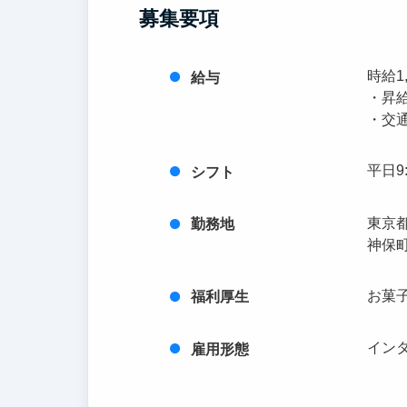
募集要項
時給1,
給与
・昇
・交
平日9
シフト
東京都
勤務地
神保
お菓
福利厚生
イン
雇用形態