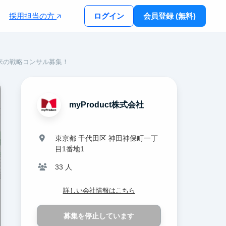
採用担当の方
ログイン
会員登録 (無料)
来の戦略コンサル募集！
myProduct株式会社
東京都 千代田区 神田神保町一丁
目1番地1
33 人
詳しい会社情報はこちら
募集を停止しています