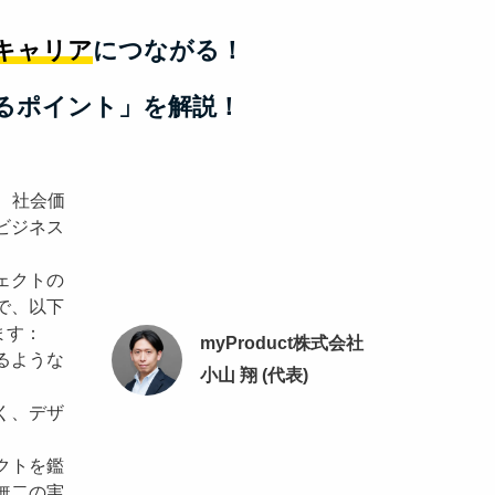
キャリア
につながる！
るポイント」を解説！
で、社会価
ビジネス
ェクトの
で、以下
ます：
myProduct株式会社
るような
小山 翔 (代表)
く、デザ
クトを鑑
無二の実