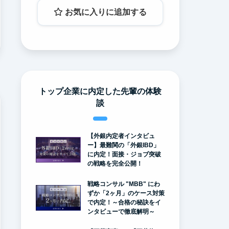
お気に入りに追加する
トップ企業に内定した先輩の体験
談
【外銀内定者インタビュ
ー】最難関の「外銀IBD」
に内定！面接・ジョブ突破
の戦略を完全公開！
戦略コンサル "MBB" にわ
ずか「2ヶ月」のケース対策
で内定！～合格の秘訣をイ
ンタビューで徹底解明～