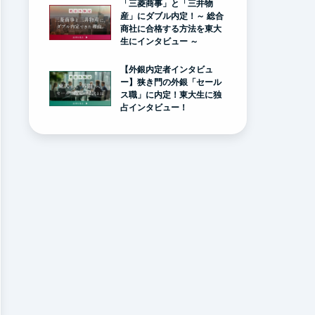
「三菱商事」と「三井物
産」にダブル内定！～ 総合
商社に合格する方法を東大
生にインタビュー ～
【外銀内定者インタビュ
ー】狭き門の外銀「セール
ス職」に内定！東大生に独
占インタビュー！