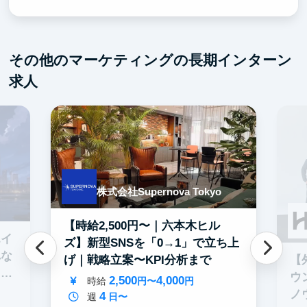
その他のマーケティングの長期インターン
求人
株式会社Supernova Tokyo
【時給2,500円〜｜六本木ヒル
エイ
ズ】新型SNSを「0→1」で立ち上
れな
【
げ｜戦略立案〜KPI分析まで
イテ
ウ
2,500
4,000
時給
円〜
円
ノ
4
週
日〜