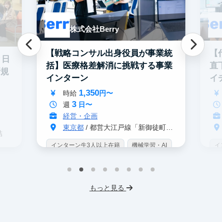
株式会社Berry
【戦略コンサル出身役員が事業統
【
と日
括】医療格差解消に挑戦する事業
直
新規
インターン
イ
ン
1,350
時給
円〜
3
週
日〜
経営・企画
東京都
/ 都営大江戸線「新御徒町駅」 A4出口 徒歩3分
結
インターン生3人以上在籍
機械学習・AI
イ
データサイエンス
未経験OK
IT業界
W
スタートアップ
交通費支給
未
プ
もっと見る
服