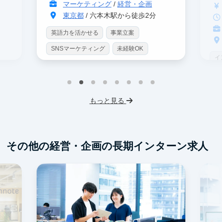
マーケティング
/
経営・企画
東京都
/ 六本木駅から徒歩2分
英語力を活かせる
事業立案
SNSマーケティング
未経験OK
イ
土日勤務可
服装髪型自由
S
交通費支給
I
もっと見る
フ
交
その他の経営・企画の長期インターン求人