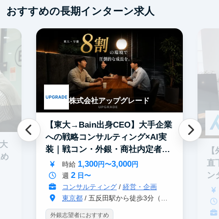
おすすめの長期インターン求人
株式会社アップグレード
【東大→Bain出身CEO】大手企業
への戦略コンサルティング×AI実
0大
装｜戦コン・外銀・商社内定者多
【
進め
数
直
1,300
3,000
時給
円〜
円
2
ン
週
日〜
コンサルティング
/
経営・企画
東京都
/ 五反田駅から徒歩3分（大崎駅から徒歩8分）
外銀志望者におすすめ