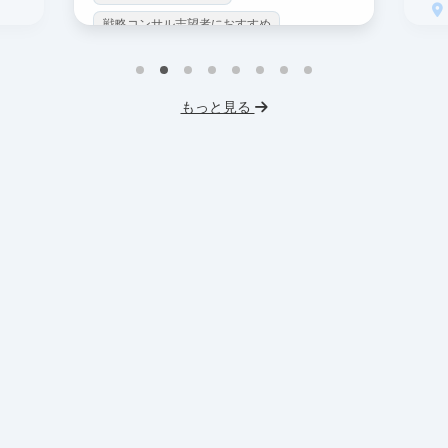
戦略コンサル志望者におすすめ
戦
インターン生10人以上在籍
イ
プロダクトマネジメント
事業立案
もっと見る
英
機械学習・AI
データサイエンス
V
未経験OK
IT業界
人材業界
土
スタートアップ
土日勤務可
服
フレックス勤務
東大卒社長
服装髪型自由
交通費支給