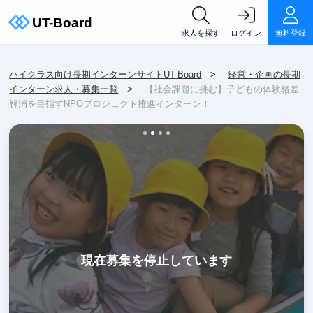
求人を探す
ログイン
無料登録
ハイクラス向け長期インターンサイトUT-Board
経営・企画の長期
インターン求人・募集一覧
【社会課題に挑む】子どもの体験格差
解消を目指すNPOプロジェクト推進インターン！
現在募集を停止しています