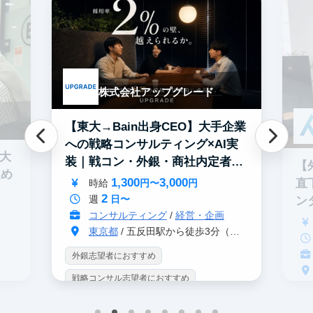
株式会社アップグレード
【東大→Bain出身CEO】大手企業
への戦略コンサルティング×AI実
0大
装｜戦コン・外銀・商社内定者多
【
進め
数
1,300
3,000
直
時給
円〜
円
2
週
日〜
ン
コンサルティング
/
経営・企画
東京都
/ 五反田駅から徒歩3分（大崎駅から徒歩8分）
外銀志望者におすすめ
戦略コンサル志望者におすすめ
戦
インターン生10人以上在籍