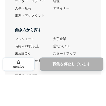
ライター・メディア
経理
人事・広報
デザイナー
事務・アシスタント
働き方から探す
フルリモート
大手企業
時給2000円以上
週2からOK
未経験OK
スタートアップ
英語力を活かせる
土日勤務可
募集を停止しています
お気に入り
1ヶ月からOK
文系におすすめ
理系におすすめ
内定者の特徴から探す
外銀に内定者を輩出
戦略コンサルに内定者を輩出