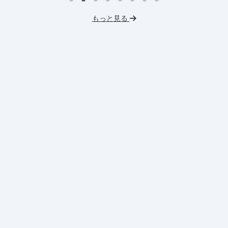
イ
プロダクトマネジメント
事業立案
もっと見る
英
機械学習・AI
データサイエンス
V
未経験OK
IT業界
人材業界
土
スタートアップ
土日勤務可
服
フレックス勤務
東大卒社長
服装髪型自由
交通費支給