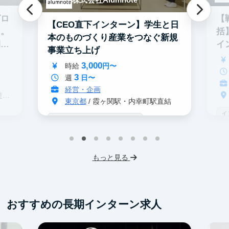
グロ
【
【CEO直下インターン】学生と日
る。
括
本のものづくり産業をつなぐ新規
期イ
イ
事業立ち上げ
3,000
時給
円〜
3
週
日〜
経営・企画
分
東京都
/ 霞ヶ関駅・内幸町駅直結
イ
戦略コンサル志望者におすすめ
デ
インターン生10人以上在籍
事業立案
ス
機械学習・AI
IT業界
スタートアップ
もっと見る
フレックス勤務
東大卒社長
服装髪型自由
交通費支給
おすすめの長期インターン求人