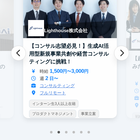
Lighthouse株式会社
【コンサル志望必見！】生成AI活
用型新規事業共創や経営コンサル
【
ティングに挑戦！
み
での
1,500
3,000
時給
円〜
円
2
週
日〜
コンサルティング
フルリモート
インターン生3人以上在籍
プロダクトマネジメント
事業立案
戦
機械学習・AI
データサイエンス
イ
未経験OK
シンクタンク
IT業界
プ