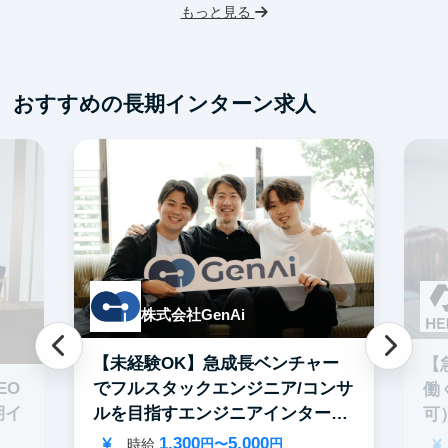
もっと見る
スタートアップ
土日勤務可
未
フレックス勤務
服装髪型自由
ス
交通費支給
フ
おすすめの長期インターン求人
交
株式会社GenAi
【未経験OK】急成長ベンチャー
【
でフルスタックエンジニア/コンサ
EO
働
ルを目指すエンジニアインター
期イ
可
ン！
1,300
5,000
時給
円〜
円