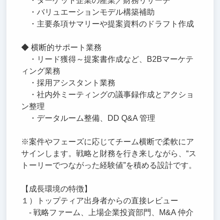
・ターゲット企業の産業／財務リサーチ
・バリュエーションモデル構築補助
・主要条項サマリーや提案資料のドラフト作成
◆ 横断的サポート業務
・リード獲得～提案書作成など、B2Bマーケテ
ィング業務
・採用アシスタント業務
・社内外ミーティングの議事録作成とアクショ
ン整理
・データルーム整備、DD Q&A 管理
※案件やフェーズに応じてチーム横断で柔軟にア
サインします。戦略と財務を行き来しながら、“ス
トーリーでつながった経験値”を積める設計です。
【成長環境の特徴】
１）トップティア出身者からの直接レビュー
‐ 戦略ファーム、上場企業投資部門、M&A 仲介