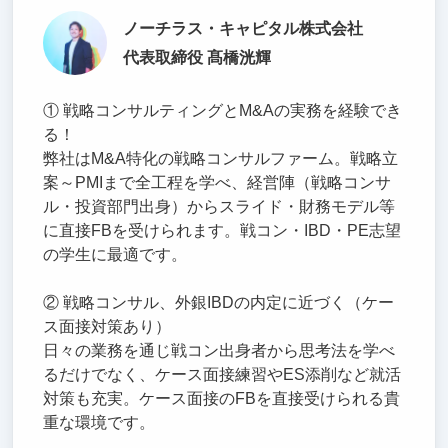
ノーチラス・キャピタル株式会社
代表取締役 髙橋洸輝
① 戦略コンサルティングとM&Aの実務を経験でき
る！
弊社はM&A特化の戦略コンサルファーム。戦略立
案～PMIまで全工程を学べ、経営陣（戦略コンサ
ル・投資部門出身）からスライド・財務モデル等
に直接FBを受けられます。戦コン・IBD・PE志望
の学生に最適です。
② 戦略コンサル、外銀IBDの内定に近づく（ケー
ス面接対策あり）
日々の業務を通じ戦コン出身者から思考法を学べ
るだけでなく、ケース面接練習やES添削など就活
対策も充実。ケース面接のFBを直接受けられる貴
重な環境です。