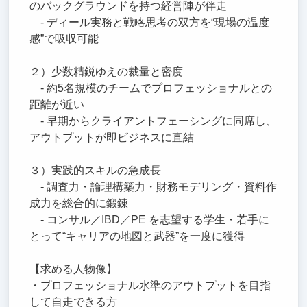
のバックグラウンドを持つ経営陣が伴走
‐ ディール実務と戦略思考の双方を“現場の温度
感”で吸収可能
２）少数精鋭ゆえの裁量と密度
‐ 約5名規模のチームでプロフェッショナルとの
距離が近い
‐ 早期からクライアントフェーシングに同席し、
アウトプットが即ビジネスに直結
３）実践的スキルの急成長
‐ 調査力・論理構築力・財務モデリング・資料作
成力を総合的に鍛錬
‐ コンサル／IBD／PE を志望する学生・若手に
とって“キャリアの地図と武器”を一度に獲得
【求める人物像】
・プロフェッショナル水準のアウトプットを目指
して自走できる方