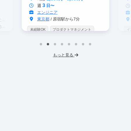
3
週
日〜
エンジニア
東京都
/ 原宿駅から7分
グ
分
未経験OK
プロダクトマネジメント
イ
インターン生10人以上在籍
IT業界
W
スタートアップ
服装髪型自由
I
もっと見る
交通費支給
フ
交