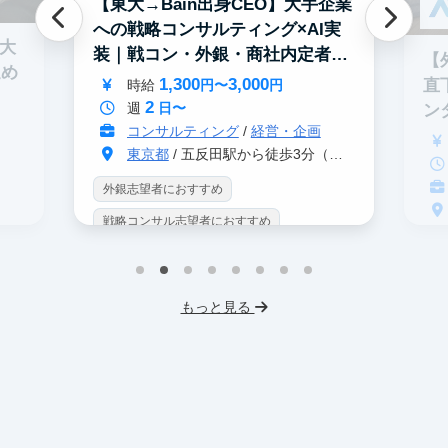
【東大→Bain出身CEO】大手企業
への戦略コンサルティング×AI実
0大
装｜戦コン・外銀・商社内定者多
【
進め
数
1,300
3,000
直
時給
円〜
円
2
週
日〜
ン
コンサルティング
/
経営・企画
東京都
/ 五反田駅から徒歩3分（大崎駅から徒歩8分）
外銀志望者におすすめ
戦略コンサル志望者におすすめ
戦
インターン生10人以上在籍
イ
プロダクトマネジメント
事業立案
もっと見る
英
機械学習・AI
データサイエンス
V
未経験OK
IT業界
人材業界
土
スタートアップ
土日勤務可
服
フレックス勤務
東大卒社長
服装髪型自由
交通費支給