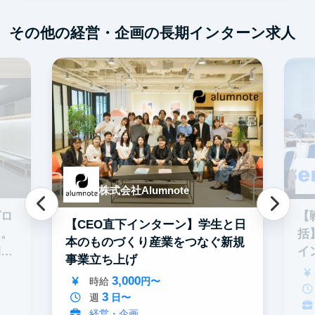
その他の経営・企画の長期インターン求人
株式会社Alumnote
グロ
【
【CEO直下インターン】学生と日
る。
括
本のものづくり産業をつなぐ新規
期イ
イ
事業立ち上げ
3,000
時給
円〜
3
週
日〜
経営・企画