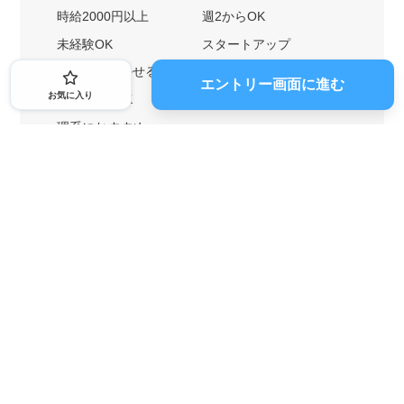
時給2000円以上
週2からOK
未経験OK
スタートアップ
英語力を活かせる
土日勤務可
エントリー画面に進む
お気に入り
1ヶ月からOK
文系におすすめ
理系におすすめ
内定者の特徴から探す
外銀に内定者を輩出
戦略コンサルに内定者を輩出
総合商社に内定者を輩出
GAFAに内定者を輩出
起業家を輩出
業界・キーワードから探す