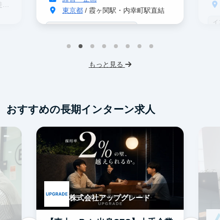
分
東京都
/ 霞ヶ関駅・内幸町駅直結
イ
戦略コンサル志望者におすすめ
デ
インターン生10人以上在籍
事業立案
ス
機械学習・AI
IT業界
スタートアップ
もっと見る
フレックス勤務
東大卒社長
服装髪型自由
交通費支給
おすすめの長期インターン求人
株式会社アップグレード