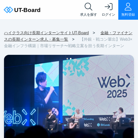
求人を探す
ログイン
無料登録
ハイクラス向け長期インターンサイトUT-Board
金融・ファイナン
スの長期インターン求人・募集一覧
【外銀・戦コン輩出】Web3×
金融インフラ構築｜市場リサーチ〜戦略立案を担う長期インターン