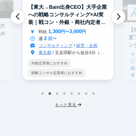
【東大→Bain出身CEO】大手企業
への戦略コンサルティング×AI実
装｜戦コン・外銀・商社内定者多
0大
数
【
1,300
3,000
時給
円〜
円
進め
直
2
週
日〜
ン
コンサルティング
/
経営・企画
東京都
/ 五反田駅から徒歩3分（大崎駅から徒歩8分）
外銀志望者におすすめ
戦略コンサル志望者におすすめ
インターン生10人以上在籍
戦
プロダクトマネジメント
事業立案
イ
機械学習・AI
データサイエンス
もっと見る
英
未経験OK
IT業界
人材業界
V
スタートアップ
土日勤務可
土
フレックス勤務
東大卒社長
服