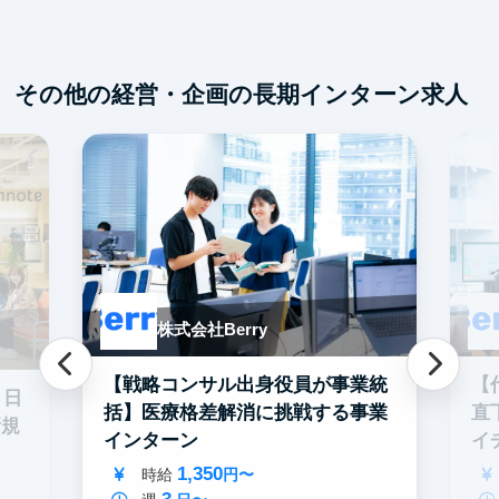
フ
交
その他の経営・企画の長期インターン求人
株式会社Berry
【戦略コンサル出身役員が事業統
【
と日
括】医療格差解消に挑戦する事業
直
新規
インターン
イ
ン
1,350
時給
円〜
3