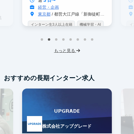
週
日〜
経営・企画
東京都
/ 都営大江戸線「新御徒町駅」 A4出口 徒歩3分
結
インターン生3人以上在籍
機械学習・AI
イ
データサイエンス
未経験OK
IT業界
W
スタートアップ
交通費支給
未
プ
もっと見る
服
おすすめの長期インターン求人
株式会社アップグレード