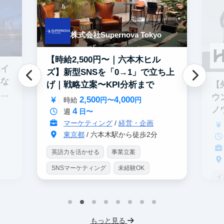
株式会社Supernova Tokyo
【時給2,500円〜｜六本木ヒル
エイ
ズ】新型SNSを「0→1」で立ち上
れな
【
げ｜戦略立案〜KPI分析まで
イテ
ウ
2,500
4,000
時給
円〜
円
ノ
4
週
日〜
マーケティング
/
経営・企画
東京都
/ 六本木駅から徒歩2分
英語力を活かせる
事業立案
SNSマーケティング
未経験OK
イ
土日勤務可
服装髪型自由
S
交通費支給
I
もっと見る