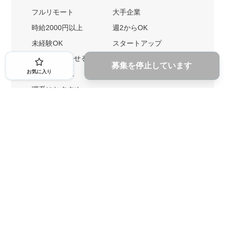
フルリモート
大手企業
時給2000円以上
週2からOK
未経験OK
スタートアップ
英語力を活かせる
土日勤務可
募集を停止しています
お気に入り
1ヶ月からOK
文系におすすめ
理系におすすめ
内定者の特徴から探す
外銀に内定者を輩出
戦略コンサルに内定者を輩出
総合商社に内定者を輩出
GAFAに内定者を輩出
起業家を輩出