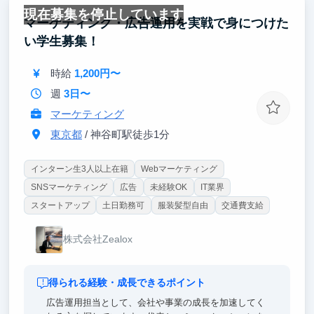
現在募集を停止しています
実際に現在も複数のインターン生が活躍しており、イ
マーケティング・広告運用を実戦で身につけた
ンターン生で事業責任者を任せた経験あります！
い学生募集！
時給
1,200円〜
週
3日〜
マーケティング
東京都
/ 神谷町駅徒歩1分
インターン生3人以上在籍
Webマーケティング
SNSマーケティング
広告
未経験OK
IT業界
スタートアップ
土日勤務可
服装髪型自由
交通費支給
株式会社Zealox
得られる経験・成長できるポイント
広告運用担当として、会社や事業の成長を加速してく