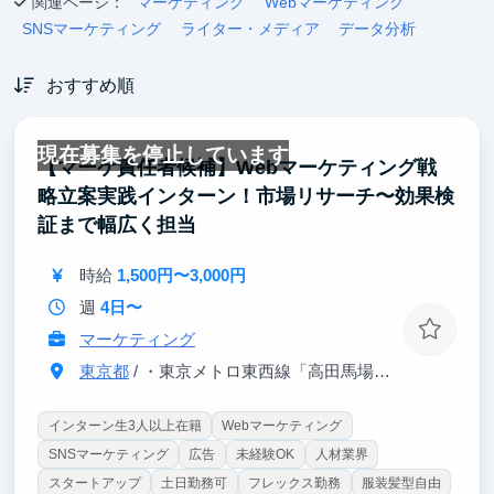
関連ページ：
マーケティング
Webマーケティング
SNSマーケティング
ライター・メディア
データ分析
おすすめ順
現在募集を停止しています
【マーケ責任者候補】Webマーケティング戦
略立案実践インターン！市場リサーチ〜効果検
証まで幅広く担当
時給
1,500円〜3,000円
週
4日〜
マーケティング
東京都
/ ・東京メトロ東西線「高田馬場駅」より徒歩8分
インターン生3人以上在籍
Webマーケティング
SNSマーケティング
広告
未経験OK
人材業界
スタートアップ
土日勤務可
フレックス勤務
服装髪型自由