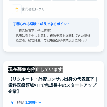
株式会社レクリー
得られる経験・成長できるポイント
【経営陣直下で学ぶ環境】
代表は在学中に起業し、複数事業を展開してきた現役
経営者。経営陣直下で戦略策定や事業設計に関わり、
意思決定のプロセスを体感できます。単なる補助では
なく、自らの提案が事業に反映される環境です。
【戦略人材と共に働く組織】
リクルートやレバレジーズなど、大手人材企業出身者
現在募集を停止しています
が多数在籍。学生であっても彼らとフラットに議論
一部リモート可
し、戦略立案から実行までを共に担う経験が得られま
【リクルート・外資コンサル出身の代表直下｜
す。
歯科医療領域×ITで急成長中のスタートアップ
【事業創造力を鍛える実践の場】
企業】
起業志向の方にとっても、構想・実行・検証を通じて
論理的思考力・仮説検証力・事業推進力を磨ける環境
時給
1,200円〜
です。実践知を養い、自らの成長を事業と共に実感で