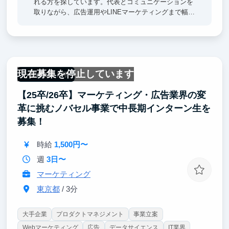
れる方を探しています。代表とコミュニケーションを
取りながら、広告運用やLINEマーケティングまで幅広
く業務を担っていただきます。
現在募集を停止しています
一部リモート可
【25卒/26卒】マーケティング・広告業界の変
革に挑むノバセル事業で中長期インターン生を
募集！
時給
1,500円〜
週
3日〜
マーケティング
東京都
/ 3分
大手企業
プロダクトマネジメント
事業立案
Webマーケティング
広告
データサイエンス
IT業界