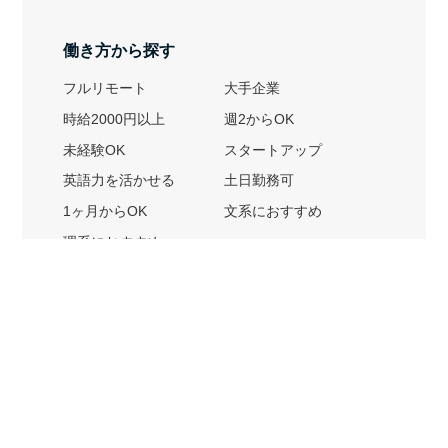
働き方から探す
フルリモート
大手企業
時給2000円以上
週2からOK
未経験OK
スタートアップ
英語力を活かせる
土日勤務可
1ヶ月からOK
文系におすすめ
理系におすすめ
内定者の特徴から探す
外銀に内定者を輩出
戦略コンサルに内定者を輩出
総合商社に内定者を輩出
GAFAに内定者を輩出