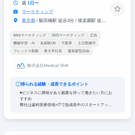
きます。
週
1日〜
マーケティング
東京都
/ 飯田橋駅 徒歩3分 / 後楽園駅 徒歩9分
Webマーケティング
SNSマーケティング
広告
機械学習・AI
未経験OK
IT業界
土日勤務可
フレックス勤務
東大卒社長
服装髪型自由
株式会社Medical Shift
得られる経験・成長できるポイント
◾️ビジネスに興味があり裁量を持って働きたい方にお
すすめ
弊社は歯科医療領域×ITで急成長中のスタートアップ
企業です。そのためインターン生にも幅広い業務を依
頼させていただきます。 SNS広告やリスティング広
告の運用・改善や社員と一緒に営業先で商談したりな
ど裁量を持って働くことができます。