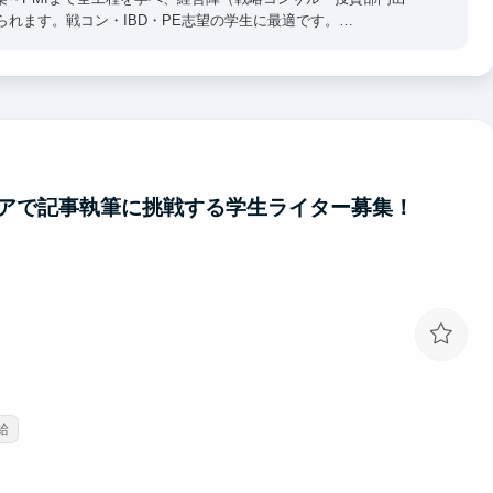
られます。戦コン・IBD・PE志望の学生に最適です。
ス面接対策あり）
るだけでなく、ケース面接練習やES添削など就活対策も充実。ケー
アで記事執筆に挑戦する学生ライター募集！
給