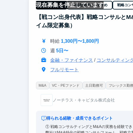
現在募集を停止しています
フルリモート
外銀志望者におすすめ
戦略コン
【戦コン出身代表】戦略コンサルとM
イム限定募集）
時給
1,300円〜1,800円
週
5日〜
金融・ファイナンス
/
コンサルティン
フルリモート
M&A
VC・PEファンド
土日勤務可
フレックス勤
ノーチラス・キャピタル株式会社
得られる経験・成長できるポイント
① 戦略コンサルティングとM&Aの実務を経験でき
弊社はM&A特化の戦略コンサルファーム。戦略立