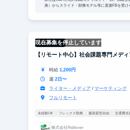
身）からスライド・財務モデル等に直接FBを受け
② 戦略コンサル、外銀IBDの内定に近づく（ケー
日々の業務を通じ戦コン出身者から思考法を学べ
ス面接のFBを直接受けられる貴重な環境です。
現在募集を停止しています
フルリモート
【リモート中心】社会課題専門メディ
時給
1,200円
週
2日〜
ライター・メディア
/
マーケティング
フルリモート
未経験OK
フレックス勤務
服装髪型自由
交通費支
株式会社Ridilover