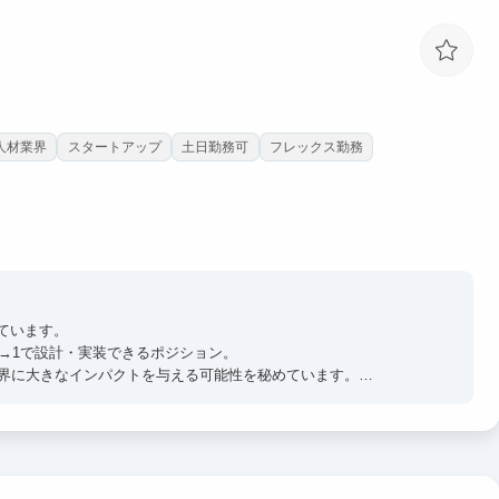
人材業界
スタートアップ
土日勤務可
フレックス勤務
ています。
→1で設計・実装できるポジション。
業界に大きなインパクトを与える可能性を秘めています。
設計から実装まで関われる機会は学生インターンとしては極めて稀少。
いきませんか？