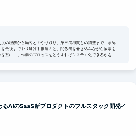
制度の理解から顧客とのやり取り、第三者機関との調整まで、承認
トを最後までやり遂げる推進力と、関係者を巻き込みながら物事を
験を基に、手作業のプロセスをどうすればシステム化できるかを考
経営陣の側で、事業が立ち上がる過程を間近で見ることができる環境で
携わるAIのSaaS新プロダクトのフルスタック開発イ