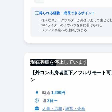
得られる経験・成長できるポイント
・様々なステークホルダーが絡まりあって生じる
・webライターのノウハウを身に着けられる
・メディア事業への理解が深まる
現在募集を停止しています
フルリモート
【外コン出身者直下／フルリモート可
ン
時給
1,200円
週
2日〜
人事・広報
/
経営・企画