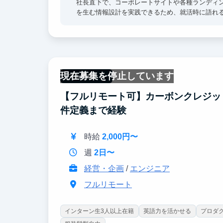
社長直下で、コーポレートサイトや各種ランディ
を生む情報設計を実践できるため、就活時に語れ
す。
現在募集を停止しています
フルリモート
【フルリモート可】カーボンクレジッ
件定義まで経験
時給
2,000円〜
週
2日〜
経営・企画
/
エンジニア
フルリモート
インターン生3人以上在籍
英語力を活かせる
プロダ