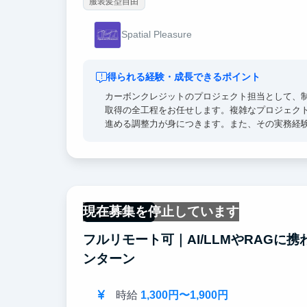
服装髪型自由
Spatial Pleasure
得られる経験・成長できるポイント
カーボンクレジットのプロジェクト担当として、
取得の全工程をお任せします。複雑なプロジェク
進める調整力が身につきます。また、その実務経
え、AI SaaSの設計に活かす経験も積めます。
す。
現在募集を停止しています
フルリモート
フルリモート可｜AI/LLMやRAGに
ンターン
時給
1,300円〜1,900円