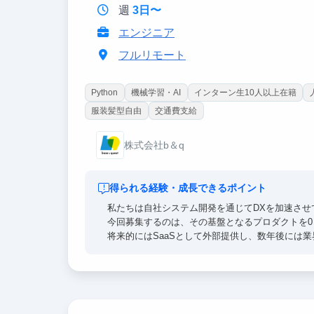
週
3日〜
エンジニア
フルリモート
Python
機械学習・AI
インターン生10人以上在籍
服装髪型自由
交通費支給
株式会社b＆q
得られる経験・成長できるポイント
私たちは自社システム開発を通じてDXを加速させ
今回募集するのは、その基盤となるプロダクトを0
将来的にはSaaSとして外部提供し、数年後には
AI/LLMやクラウドを活用したアーキテクチャ
未来のSaaSを形にする挑戦をぜひ一緒に進めて