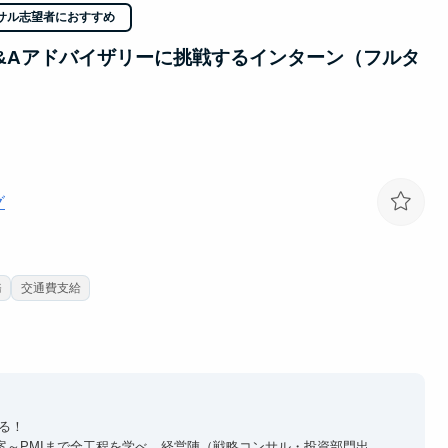
サル志望者におすすめ
&Aアドバイザリーに挑戦するインターン（フルタ
グ
務
交通費支給
る！
案～PMIまで全工程を学べ、経営陣（戦略コンサル・投資部門出