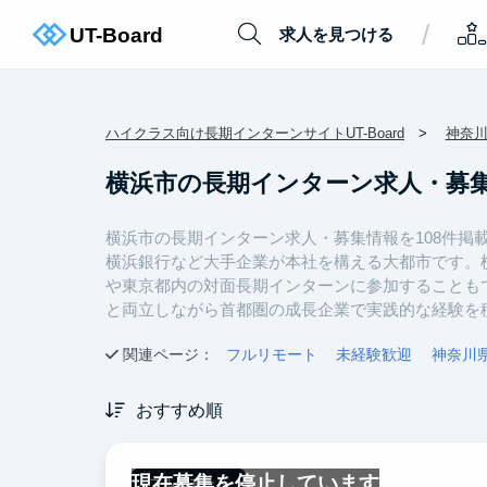
/
求人を見つける
ハイクラス向け長期インターンサイトUT-Board
神奈
横浜市の長期インターン求人・募
横浜市の長期インターン求人・募集情報を108件掲
横浜銀行など大手企業が本社を構える大都市です。
や東京都内の対面長期インターンに参加することも
と両立しながら首都圏の成長企業で実践的な経験を
関連ページ：
フルリモート
未経験歓迎
神奈川
おすすめ順
現在募集を停止しています
フルリモート