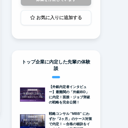
お気に入りに追加する
トップ企業に内定した先輩の体験
談
【外銀内定者インタビュ
ー】最難関の「外銀IBD」
に内定！面接・ジョブ突破
の戦略を完全公開！
戦略コンサル "MBB" にわ
ずか「2ヶ月」のケース対策
で内定！～合格の秘訣をイ