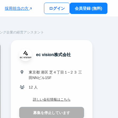
採用担当の方
ログイン
会員登録 (無料)
ィング企業の経営アシスタント
ec vision株式会社
東京都 港区 芝４丁目１−２３ 三
田NNビル15F
12 人
詳しい会社情報はこちら
募集を停止しています