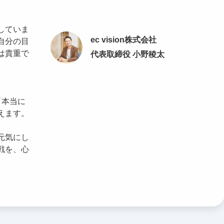
していま
ec vision株式会社
自分の目
は貴重で
代表取締役 小野稜太
「本当に
えます。
元気にし
戦を、心