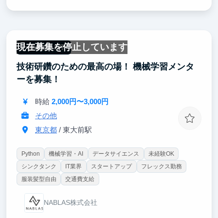
現在募集を停止しています
一部リモート可
技術研鑽のための最高の場！ 機械学習メンタ
ーを募集！
時給
2,000円〜3,000円
その他
東京都
/ 東大前駅
Python
機械学習・AI
データサイエンス
未経験OK
シンクタンク
IT業界
スタートアップ
フレックス勤務
服装髪型自由
交通費支給
NABLAS株式会社