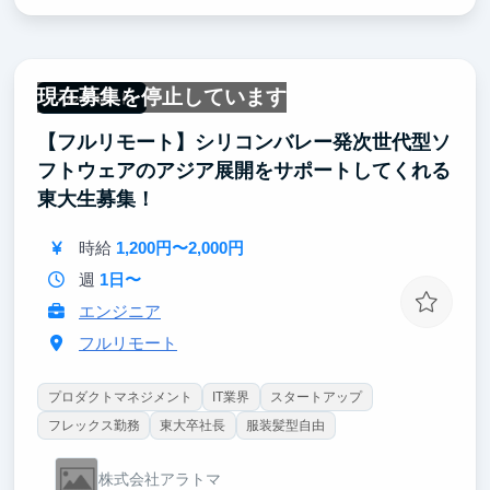
現在募集を停止しています
フルリモート
【フルリモート】シリコンバレー発次世代型ソ
フトウェアのアジア展開をサポートしてくれる
東大生募集！
時給
1,200円〜2,000円
週
1日〜
エンジニア
フルリモート
プロダクトマネジメント
IT業界
スタートアップ
フレックス勤務
東大卒社長
服装髪型自由
株式会社アラトマ