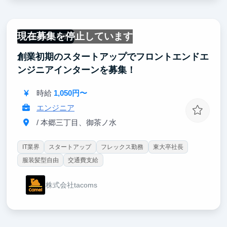
現在募集を停止しています
一部リモート可
創業初期のスタートアップでフロントエンドエ
ンジニアインターンを募集！
時給
1,050円〜
エンジニア
/ 本郷三丁目、御茶ノ水
IT業界
スタートアップ
フレックス勤務
東大卒社長
服装髪型自由
交通費支給
株式会社tacoms