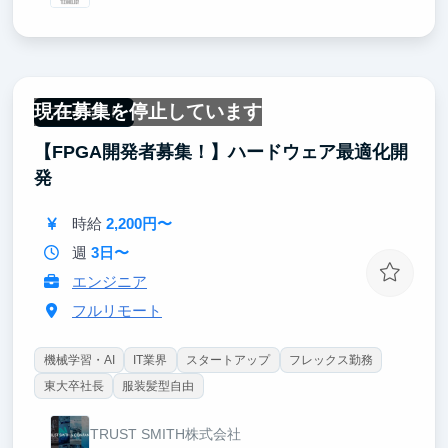
現在募集を停止しています
フルリモート
【FPGA開発者募集！】ハードウェア最適化開
発
時給
2,200円〜
週
3日〜
エンジニア
フルリモート
機械学習・AI
IT業界
スタートアップ
フレックス勤務
東大卒社長
服装髪型自由
TRUST SMITH株式会社