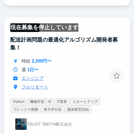
現在募集を停止しています
フルリモート
配送計画問題の最適化アルゴリズム開発者募
集！
時給
2,200円〜
週
1日〜
エンジニア
フルリモート
Python
機械学習・AI
IT業界
スタートアップ
フレックス勤務
東大卒社長
服装髪型自由
TRUST SMITH株式会社