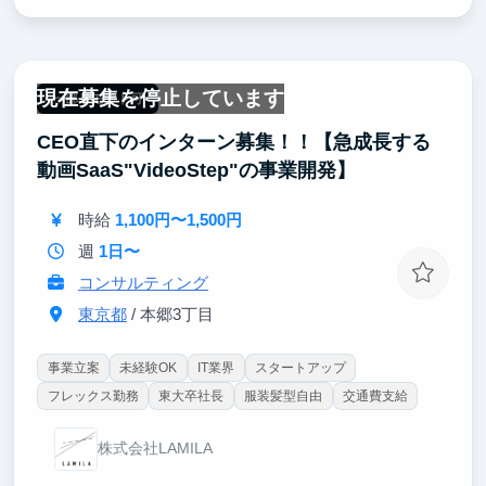
現在募集を停止しています
一部リモート可
CEO直下のインターン募集！！【急成長する
動画SaaS"VideoStep"の事業開発】
時給
1,100円〜1,500円
週
1日〜
コンサルティング
東京都
/ 本郷3丁目
事業立案
未経験OK
IT業界
スタートアップ
フレックス勤務
東大卒社長
服装髪型自由
交通費支給
株式会社LAMILA