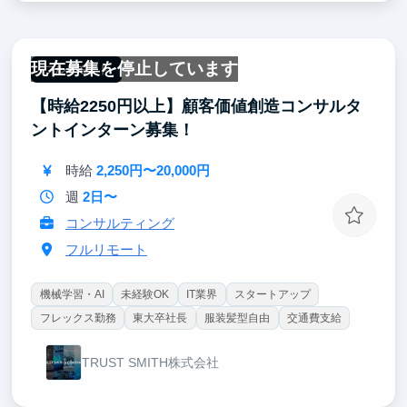
現在募集を停止しています
フルリモート
【時給2250円以上】顧客価値創造コンサルタ
ントインターン募集！
時給
2,250円〜20,000円
週
2日〜
コンサルティング
フルリモート
機械学習・AI
未経験OK
IT業界
スタートアップ
フレックス勤務
東大卒社長
服装髪型自由
交通費支給
TRUST SMITH株式会社