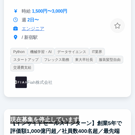
時給
1,500円〜3,000円
週
2日〜
エンジニア
/ 新宿駅
Python
機械学習・AI
データサイエンス
IT業界
スタートアップ
フレックス勤務
東大卒社長
服装髪型自由
交通費支給
Fiah株式会社
現在募集を停止しています
【インサイドセールスインターン】創業5年で
評価額1,000億円超／社員数400名超／最先端