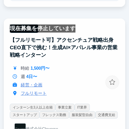
2. 実践的なセールススキル
・ BtoBセールスの初期工程を経験
・ 最新のAI技術を活用したソリューション提案
現在募集を停止しています
・ データドリブンな商談プロセスの理解
フルリモート
【フルリモート可】アクセンチュア戦略出身
3. テクノロジー業界の最前線
・ 急成長するAI SaaS市場のビジネス理解
CEO直下で挑む！生成AI×アパレル事業の営業
・ DX・生成AIなど最先端の技術をキャッチアップ
戦略インターン
・ スタートアップのスケールフェーズを体感
時給
1,500円〜
週
4日〜
経営・企画
フルリモート
インターン生3人以上在籍
事業立案
IT業界
スタートアップ
フレックス勤務
服装髪型自由
交通費支給
株式会社Cloverse