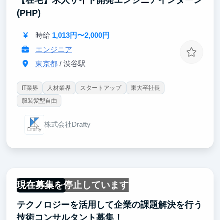
【在宅】求人サイト開発エンジニアインターン
(PHP)
時給
1,013円〜2,000円
エンジニア
東京都
/ 渋谷駅
IT業界
人材業界
スタートアップ
東大卒社長
服装髪型自由
株式会社Drafty
現在募集を停止しています
フルリモート
テクノロジーを活用して企業の課題解決を行う
技術コンサルタント募集！