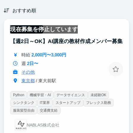
おすすめ順
現在募集を停止しています
一部リモート可
【週2日～OK】AI講座の教材作成メンバー募集
時給
2,000円〜3,000円
週
2日〜
その他
東京都
/ 東大前駅
Python
機械学習・AI
データサイエンス
未経験OK
シンクタンク
IT業界
スタートアップ
フレックス勤務
服装髪型自由
交通費支給
NABLAS株式会社