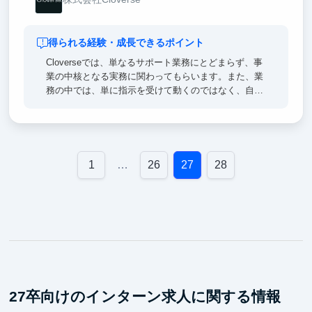
得られる経験・成長できるポイント
Cloverseでは、単なるサポート業務にとどまらず、事
業の中核となる実務に関わってもらいます。また、業
務の中では、単に指示を受けて動くのではなく、自ら
課題を見つけ、改善の提案を行い、それを自分の手で
形にしていく姿勢が重視されます。プロセスの構築や
チーム内でのナレッジ共有などを通じて、リーダーシ
ップ・分析力・マネジメント力を同時に鍛えることが
できます。
1
…
26
27
28
新しい産業領域で、クリエイティブとビジネスの両軸
を理解しながら「事業をつくる側」に立つ経験は、ど
んなキャリアにも通じる大きな糧になるはずです。
27卒向けのインターン求人に関する情報