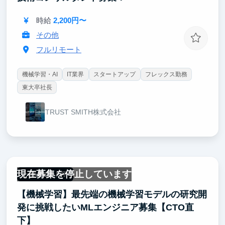
時給
2,200円〜
その他
フルリモート
機械学習・AI
IT業界
スタートアップ
フレックス勤務
東大卒社長
TRUST SMITH株式会社
現在募集を停止しています
一部リモート可
【機械学習】最先端の機械学習モデルの研究開
発に挑戦したいMLエンジニア募集【CTO直
下】