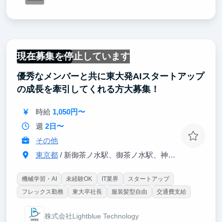
現在募集を停止しています
一部リモート可
優秀なメンバーと共に東大発AIスタートアップ
の成長を牽引してくれる方大募集！
時給
1,050円〜
週
2日〜
その他
東京都
/ 新御茶ノ水駅、御茶ノ水駅、神保町より約5分
機械学習・AI
未経験OK
IT業界
スタートアップ
フレックス勤務
東大卒社長
服装髪型自由
交通費支給
株式会社Lightblue Technology