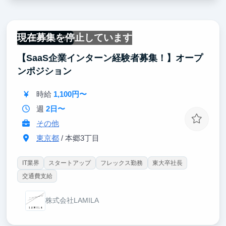
現在募集を停止しています
一部リモート可
【SaaS企業インターン経験者募集！】オープ
ンポジション
時給
1,100円〜
週
2日〜
その他
東京都
/ 本郷3丁目
IT業界
スタートアップ
フレックス勤務
東大卒社長
交通費支給
株式会社LAMILA