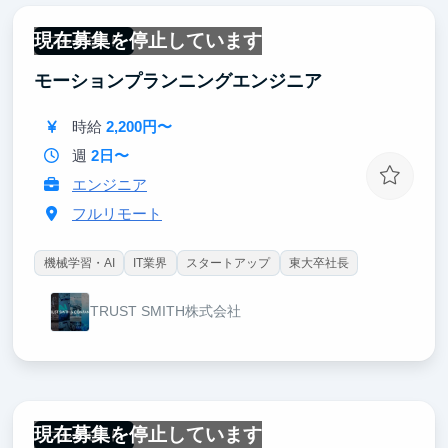
現在募集を停止しています
フルリモート
モーションプランニングエンジニア
時給
2,200円〜
週
2日〜
エンジニア
フルリモート
機械学習・AI
IT業界
スタートアップ
東大卒社長
TRUST SMITH株式会社
現在募集を停止しています
フルリモート