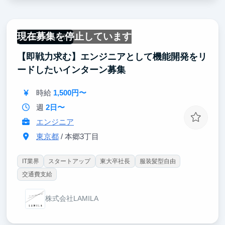
現在募集を停止しています
一部リモート可
【即戦力求む】エンジニアとして機能開発をリ
ードしたいインターン募集
時給
1,500円〜
週
2日〜
エンジニア
東京都
/ 本郷3丁目
IT業界
スタートアップ
東大卒社長
服装髪型自由
交通費支給
株式会社LAMILA