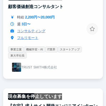
顧客価値創造コンサルタント
時給
2,200円〜20,000円
週
3日〜
コンサルティング
フルリモート
事業立案
機械学習・AI
IT業界
スタートアップ
東大卒社長
TRUST SMITH株式会社
現在募集を停止しています
一部リモート可