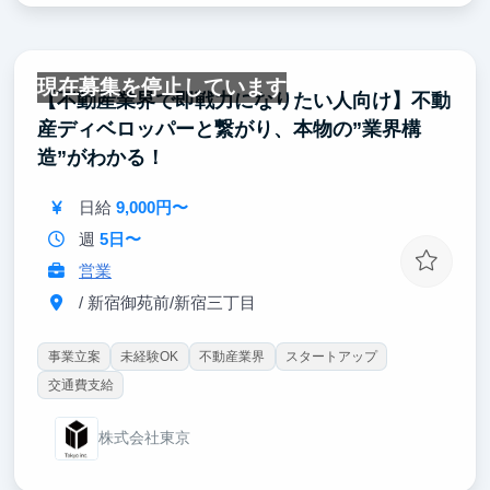
現在募集を停止しています
【不動産業界で即戦力になりたい人向け】不動
産ディベロッパーと繋がり、本物の”業界構
造”がわかる！
日給
9,000円〜
週
5日〜
営業
/ 新宿御苑前/新宿三丁目
事業立案
未経験OK
不動産業界
スタートアップ
交通費支給
株式会社東京