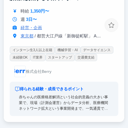
ナー、事業開発責任者に近い役割まで任せます。
時給
1,350円〜
週
3日〜
経営・企画
東京都
/ 都営大江戸線「新御徒町駅」 A4出口 徒歩3分
インターン生3人以上在籍
機械学習・AI
データサイエンス
未経験OK
IT業界
スタートアップ
交通費支給
株式会社Berry
得られる経験・成長できるポイント
赤ちゃんの医療格差解消という社会的意義の大きい事
業で、現場（計測会運営）からデータ分析、医療機関
ネットワーク拡大という事業開発まで、一気通貫で経
験できます。事業を統括する役員は戦略コンサル出身
で、現場で得た一次情報をどう事業戦略に落とし込む
かを経営目線で学べます。現場対応力とデータ活用力