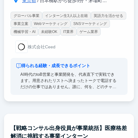
東京都
/ 日本橋駅から徒歩5分・茅場町駅から徒歩2分
グローバル事業
インターン生3人以上在籍
英語力を活かせる
事業立案
Webマーケティング
SNSマーケティング
機械学習・AI
未経験OK
IT業界
ゲーム業界
株式会社Ceed
得られる経験・成長できるポイント
AI時代のtoB営業と事業開発を、代表直下で実戦でき
ます。用意されたリストへ決まったトークで電話する
だけの仕事ではありません。誰に、何を、どのチャネ
ルで提案すれば売れるのか。その仮説を立て、実行
し、数字で勝ち筋をつくる所から担当します。顧客セ
グメント設計、企業リサーチ、リスト作成、接点創
出、ヒアリング、提案、商談、CRM管理、KPI分析、
改善まで一気通貫で経験できます。さらにAIエージェ
ントを営業リサーチや文面作成、顧客分析、フォロー
【戦略コンサル出身役員が事業統括】医療格差
へ組み込み、営業組織を強くする仕組みづくりにも挑
解消に挑戦する事業インターン
戦できます。成果を出せば業界や営業チャネルのオー