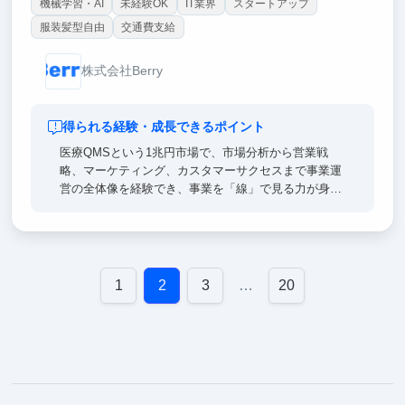
機械学習・AI
未経験OK
IT業界
スタートアップ
服装髪型自由
交通費支給
株式会社Berry
得られる経験・成長できるポイント
医療QMSという1兆円市場で、市場分析から営業戦
略、マーケティング、カスタマーサクセスまで事業運
営の全体像を経験でき、事業を「線」で見る力が身に
つきます。
代表（戦略コンサル出身CEO）から直接フィードバッ
クを受けられるため、経営者の意思決定プロセスをそ
のまま学べるのも特徴です。
「代表直下でゼロイチ事業を推進した」経験は、就活
1
2
3
…
20
で説得力のあるエピソードになり、事業立案・戦略職
などキャリア全般で通用するポータブルスキルとして
武器になります。