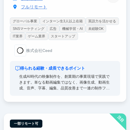
フルリモート
グローバル事業
インターン生3人以上在籍
英語力を活かせる
SNSマーケティング
広告
機械学習・AI
未経験OK
IT業界
ゲーム業界
スタートアップ
株式会社Ceed
得られる経験・成長できるポイント
生成AI時代の映像制作を、創業期の事業現場で実践で
きます。単なる動画編集ではなく、画像生成、動画生
成、音声、字幕、編集、品質改善まで一連の制作フロ
ーに関わります。自分が作った映像が実際のSNSアカ
ウントで公開され、再生数や視聴維持率として結果が
返ってくるため、AIを使って人を惹きつけるクリエイ
ティブ力が身につきます。
注目
一部リモート可