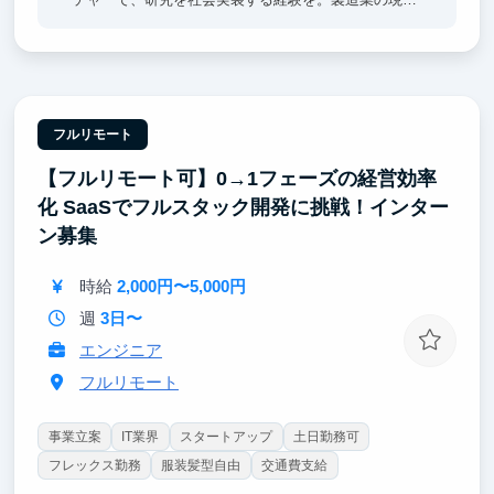
にて、要件定義からインフラ構築まで一貫して開発。
高速の仮説検証サイクルを通じ、研究スキルとビジネ
ス視点の両方を磨けます。
② 生成AIなど最先端技術の全工程に挑戦
業界特化LLMやRAG構築、数理最適化など多彩なテー
フルリモート
マに取り組めます。モデル実装からMLOps基盤の構築
【フルリモート可】0→1フェーズの経営効率
まで研究開発の全工程に関わり、スキルの幅を拡大。
成果次第ではプロジェクトマネージャーとしてチーム
化 SaaSでフルスタック開発に挑戦！インター
を率いる経験も可能です。
ン募集
時給
2,000円〜5,000円
週
3日〜
エンジニア
フルリモート
事業立案
IT業界
スタートアップ
土日勤務可
フレックス勤務
服装髪型自由
交通費支給