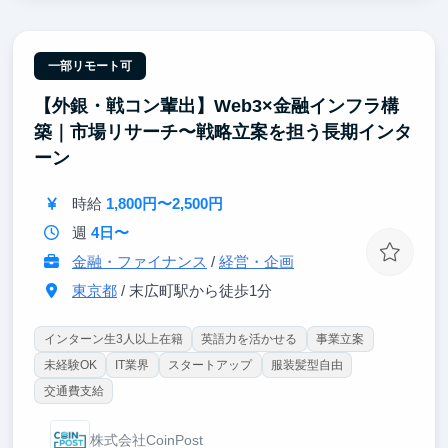
どのスキル向上が期待できます。
・組織規模が小さいため、個人成長が会社成長にダイ
レクトに影響する環境です。
・縮小市場と言われる婚礼業界のV字回復を目指し、
一部リモート可
本気でマーケットメイクに挑戦できます。
【外銀・戦コン輩出】Web3×金融インフラ構
・エンジニア/デザイナーとの距離が近く、様々な職
種のメンバーと一緒に仕事ができる環境です。
築｜市場リサーチ〜戦略立案を担う長期インタ
ーン
時給
1,800円〜2,500円
週
4日〜
金融・ファイナンス
/
経営・企画
東京都
/ 末広町駅から徒歩1分
インターン生3人以上在籍
英語力を活かせる
事業立案
未経験OK
IT業界
スタートアップ
服装髪型自由
交通費支給
株式会社CoinPost