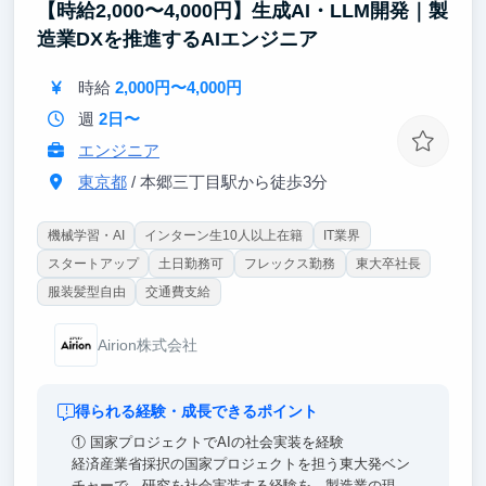
【時給2,000〜4,000円】生成AI・LLM開発｜製
立の初期メンバーに近い立場で、組織づくりや資金調
造業DXを推進するAIエンジニア
達、大手企業との提携プロセスを間近で学ぶことがで
きます。
時給
2,000円〜4,000円
週
2日〜
エンジニア
東京都
/ 本郷三丁目駅から徒歩3分
機械学習・AI
インターン生10人以上在籍
IT業界
スタートアップ
土日勤務可
フレックス勤務
東大卒社長
服装髪型自由
交通費支給
Airion株式会社
得られる経験・成長できるポイント
① 国家プロジェクトでAIの社会実装を経験
経済産業省採択の国家プロジェクトを担う東大発ベン
チャーで、研究を社会実装する経験を。製造業の現場