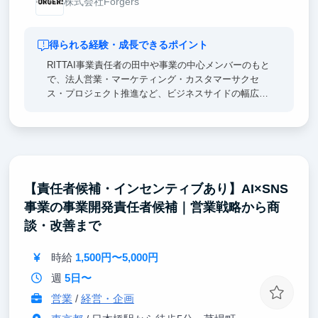
株式会社Forgers
得られる経験・成長できるポイント
RITTAI事業責任者の田中や事業の中心メンバーのもと
で、法人営業・マーケティング・カスタマーサクセ
ス・プロジェクト推進など、ビジネスサイドの幅広い
業務に挑戦できます。
単なる作業ではなく、顧客課題を自ら考え、提案内容
を整理し、社内外のメンバーを巻き込みながら事業を
前に進める経験ができます。
【責任者候補・インセンティブあり】AI×SNS
スタートアップが成長していく過程を間近で体感でき
事業の事業開発責任者候補｜営業戦略から商
るため、就活でも「自分で考え、行動し、成果につな
げた経験」として語りやすい実践的なエピソードを得
談・改善まで
られます。
時給
1,500円〜5,000円
週
5日〜
営業
/
経営・企画