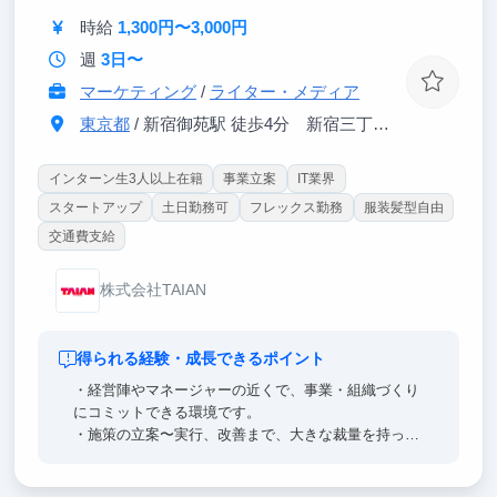
時給
1,300円〜3,000円
週
3日〜
マーケティング
/
ライター・メディア
東京都
/ 新宿御苑駅 徒歩4分 新宿三丁目駅 徒歩6分
インターン生3人以上在籍
事業立案
IT業界
スタートアップ
土日勤務可
フレックス勤務
服装髪型自由
交通費支給
株式会社TAIAN
得られる経験・成長できるポイント
・経営陣やマネージャーの近くで、事業・組織づくり
にコミットできる環境です。
・施策の立案〜実行、改善まで、大きな裁量を持って
課題解決に必要な幅広い経験が積めます。
・マーケティング以外に、営業力やマネジメント力な