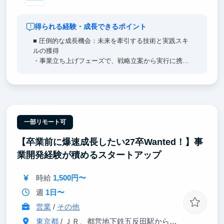
得られる経験・成長できるポイント
■ 圧倒的な成長機会：未来を牽引する技術と実践スキ
ルの獲得
・事業立ち上げフェーズで、戦略立案から実行に携わ
れる！
・Web3・金融など最先端技術を実務で扱い、生きた
知見を習得できる！
・海外出張・国際イベントで世界のキーパーソンと直
接交流し、国際人材としての一歩を踏み出せる！
一部リモート可
■ 将来のキャリアをデザイン：起業にも就職にも活か
【卒業前に爆速成長したい27卒Wanted！】事
せる経験を
・新規事業のコアメンバーとして初期フェーズから参
業開発経験が積めるスタートアップ
画できる！
・自己成長・キャリア探求を支援する実践環境で、多
時給
1,500円〜
様なプロジェクトを経験できる！
・将来に直結する課題解決力・推進力を体得し、卒業
週
1日〜
後に即戦力として活躍できる！
営業
/
その他
東京都
/ ＪＲ、都営地下鉄五反田駅から徒歩1分