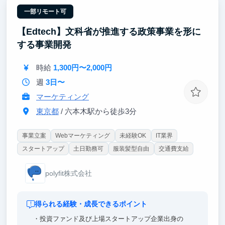
業務を任せていきますが、手を挙げて自ら提案できる
人にとってはより、成長機会が大きいはずです。
一部リモート可
【Edtech】文科省が推進する政策事業を形に
する事業開発
時給
1,300円〜2,000円
週
3日〜
マーケティング
東京都
/ 六本木駅から徒歩3分
事業立案
Webマーケティング
未経験OK
IT業界
スタートアップ
土日勤務可
服装髪型自由
交通費支給
polyfit株式会社
得られる経験・成長できるポイント
・投資ファンド及び上場スタートアップ企業出身の