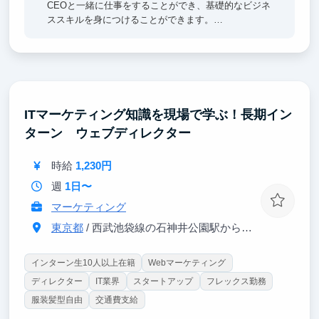
CEOと一緒に仕事をすることができ、基礎的なビジネ
ススキルを身につけることができます。
・ベンチャーキャピタルから出資を受けている為、期
待の持てるビジネスモデルと評価がされている会社で
す。
ITマーケティング知識を現場で学ぶ！長期イン
ターン ウェブディレクター
時給
1,230円
週
1日〜
マーケティング
東京都
/ 西武池袋線の石神井公園駅から徒歩10分
インターン生10人以上在籍
Webマーケティング
ディレクター
IT業界
スタートアップ
フレックス勤務
服装髪型自由
交通費支給