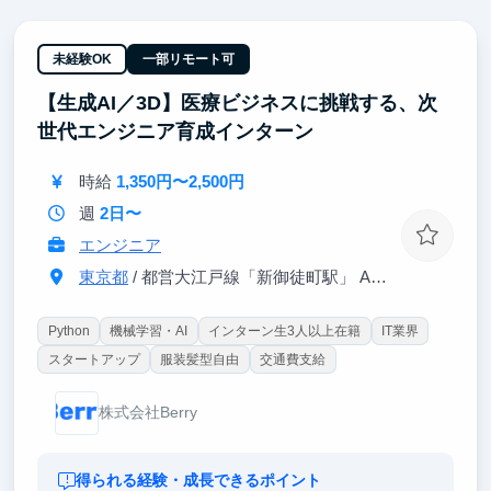
を両方鍛えられる経験は、就活で語れる具体的なエピ
ソードになり、事業開発・営業企画などキャリア全般
で通用するポータブルスキルとして武器になります。
未経験OK
一部リモート可
【生成AI／3D】医療ビジネスに挑戦する、次
世代エンジニア育成インターン
時給
1,350円〜2,500円
週
2日〜
エンジニア
東京都
/ 都営大江戸線「新御徒町駅」 A4出口 徒歩3分
Python
機械学習・AI
インターン生3人以上在籍
IT業界
スタートアップ
服装髪型自由
交通費支給
株式会社Berry
得られる経験・成長できるポイント