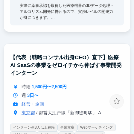
実際に薬事承認を取得した医療機器の3Dデータ処理・
アルゴリズム開発に携わるので、実務レベルの開発力
が身につきます。
医療機器という「品質基準が極めて高い」領域で開発
するからこそ、単なる実装力ではなく「臨床現場で使
われる品質とは何か」を判断できる開発力が身につき
ます。開発統括部部長から直接フィードバックを受け
られる環境なので、理解を深めるられるスピードも速
いです。
【代表（戦略コンサル出身CEO）直下】医療
AI SaaSの事業をゼロイチから伸ばす事業開発
未経験から挑戦できる環境で得た開発経験は、エンジ
ニア就活における具体的なガクチカとして語りやす
インターン
く、汎用的な開発力としてキャリアの武器になりま
す。
時給
1,500円〜2,500円
週
3日〜
経営・企画
東京都
/ 都営大江戸線「新御徒町駅」 A4出口 徒歩3分
インターン生3人以上在籍
事業立案
Webマーケティング