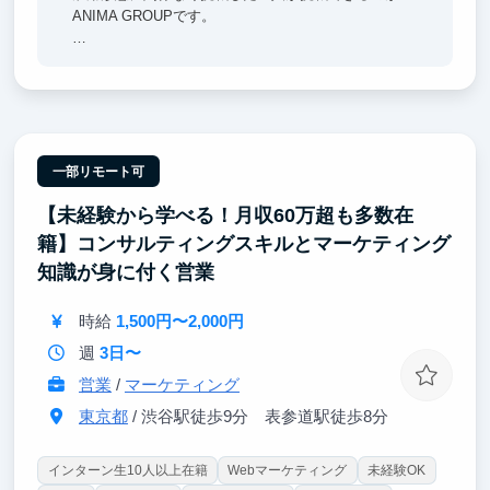
ANIMA GROUPです。
・新しいシステムの要件を満たすためにはどのような
手段を用いるか？
・採用内定率を向上させるためにはどんなターゲット
に何を訴求するべきか？
など、実行に必要な様々な要素を自ら考え、調査し、
必要な成果をインターンに出していただいています。
一部リモート可
【未経験から学べる！月収60万超も多数在
そのような背景からANIMA GROUPに関わったインタ
ーンは、
籍】コンサルティングスキルとマーケティング
以下のような成長実績を持って社会で活躍いただいて
知識が身に付く営業
います。
・大手企業への内定（Google、カバー、リクルート、
時給
1,500円〜2,000円
博報堂など）
・プロジェクトリーダーへの抜擢
週
3日〜
・学生起業
営業
/
マーケティング
東京都
/ 渋谷駅徒歩9分 表参道駅徒歩8分
インターン生10人以上在籍
Webマーケティング
未経験OK