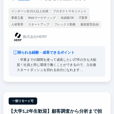
インターン生10人以上在籍
プロダクトマネジメント
事業立案
Webマーケティング
未経験OK
IT業界
人材業界
スタートアップ
フレックス勤務
服装髪型自由
株式会社HERP
得られる経験・成長できるポイント
・卒業までの期間を使って成長したい27卒の方も大歓
迎！社員と同じ環境で働くことができるので、入社後
スタートダッシュを切れる自分になれます
・社員とインターンの垣根なく、職種や役割によら
ず、オープンかつフラットに成果に向かって対等な議
論ができる環境です
一部リモート可
【大学1,2年生歓迎】顧客調査から分析まで担