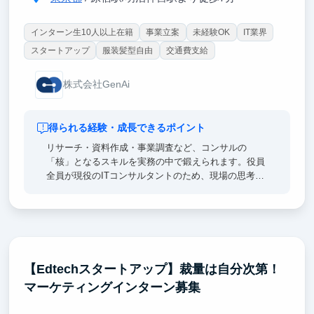
インターン生10人以上在籍
事業立案
未経験OK
IT業界
スタートアップ
服装髪型自由
交通費支給
株式会社GenAi
得られる経験・成長できるポイント
リサーチ・資料作成・事業調査など、コンサルの
「核」となるスキルを実務の中で鍛えられます。役員
全員が現役のITコンサルタントのため、現場の思考法
や仕事の進め方を間近で吸収できる環境です。「課題
を構造化して、答えを出して、相手を動かす」という
思考の型が、就活・起業どちらの道でも大きな武器に
なります。
【Edtechスタートアップ】裁量は自分次第！
マーケティングインターン募集