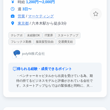
時給
1,200円〜2,000円
週
3日〜
営業
/
マーケティング
東京都
/ 六本木駅から徒歩3分
テレアポ
未経験OK
IT業界
スタートアップ
フレックス勤務
服装髪型自由
交通費支給
polyfit株式会社
得られる経験・成長できるポイント
・ベンチャーキャピタルから出資を受けている為、期
待の持てるビジネスモデルと評価がされている会社で
す。スタートアップならではの緊張感と同時に、大胆
な実行力も体験できます。
・日々の決定にスピードが必要なため、インターン生
も一戦力として期待しています！実力に応じて企画や