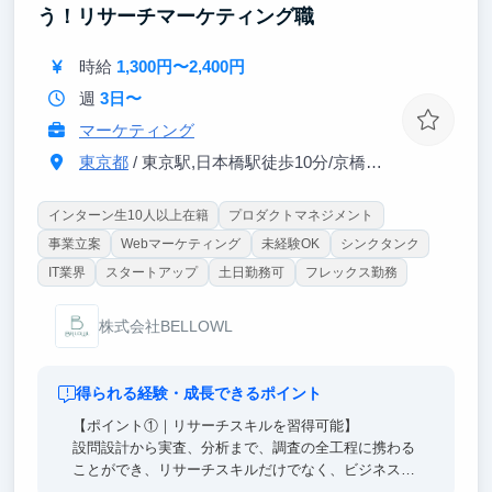
う！リサーチマーケティング職
時給
1,300円〜2,400円
週
3日〜
マーケティング
東京都
/ 東京駅,日本橋駅徒歩10分/京橋駅徒歩3分/宝町駅徒歩8分
インターン生10人以上在籍
プロダクトマネジメント
事業立案
Webマーケティング
未経験OK
シンクタンク
IT業界
スタートアップ
土日勤務可
フレックス勤務
株式会社BELLOWL
得られる経験・成長できるポイント
【ポイント①｜リサーチスキルを習得可能】
設問設計から実査、分析まで、調査の全工程に携わる
ことができ、リサーチスキルだけでなく、ビジネスの
根幹を支える思考力も鍛えられます。