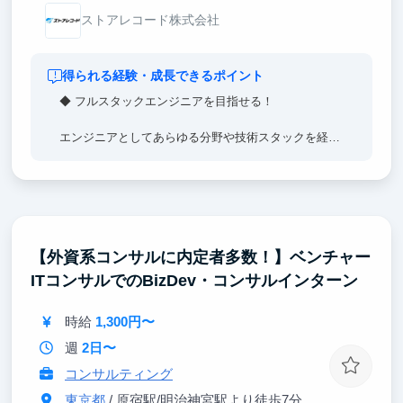
ストアレコード株式会社
得られる経験・成長できるポイント
◆ フルスタックエンジニアを目指せる！
エンジニアとしてあらゆる分野や技術スタックを経験
でき、スキルを幅広く習得できます。
◆ 0→1 フェーズのプロダクトで開発経験を積める！
弊社が提供するストアレコードはようやく正式版をリ
リースし、これから本格的に市場にさせていくフェー
【外資系コンサルに内定者多数！】ベンチャー
ズです。スクラッチで実装しながらプロダクト開発の
ITコンサルでのBizDev・コンサルインターン
流れを0から学べるため、エンジニアとして貴重な経
験を積むことができます。
時給
1,300円〜
週
2日〜
コンサルティング
東京都
/ 原宿駅/明治神宮駅より徒歩7分