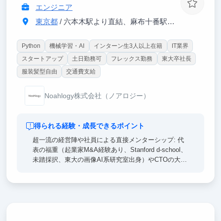
エンジニア
東京都
/ 六本木駅より直結、麻布十番駅より4分、乃木坂駅より8分
Python
機械学習・AI
インターン生3人以上在籍
IT業界
スタートアップ
土日勤務可
フレックス勤務
東大卒社長
服装髪型自由
交通費支給
Noahlogy株式会社（ノアロジー）
得られる経験・成長できるポイント
超一流の経営陣や社員による直接メンターシップ: 代
表の福重（起業家M&A経験あり、Stanford d-school、
未踏採択、東大の画像AI系研究室出身）やCTOの大石
（シリコンバレーDeepTech出身）などから、技術・
ビジネスの両面で密度の高いフィードバックを受けら
れます。
ドメイン・エキスパートへの道: 海事産業という、参
入障壁が高く世界的に巨大な市場における、唯一無二
の専門性を身につけることができます。2024年11月設