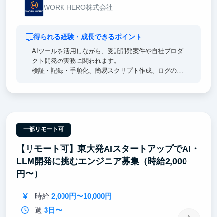
WORK HERO株式会社
得られる経験・成長できるポイント
AIツールを活用しながら、受託開発案件や自社プロダ
クト開発の実務に関われます。
検証・記録・手順化、簡易スクリプト作成、ログの一
次切り分け、運用自動化、実装・デリバリーまで段階
的に経験できます。
曖昧な課題を理解し、自分なりに解決手段を考え、実
装まで進める経験は、エンジニアとしての実践力につ
ながります。
一部リモート可
【リモート可】東大発AIスタートアップでAI・
LLM開発に挑むエンジニア募集（時給2,000
円〜）
時給
2,000円〜10,000円
週
3日〜