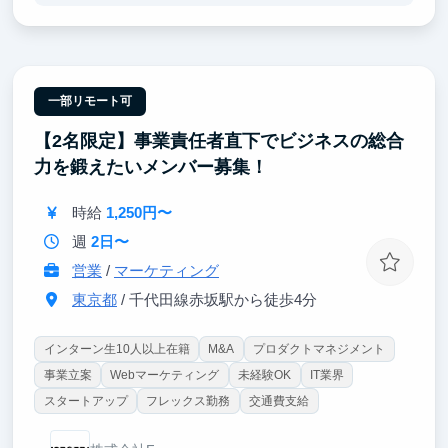
【ポイント②｜企業の意思決定を支援】
大手企業がクライアントの案件にも関わることができ
ます。学生のうちから企業の意思決定に貢献でき、責
任ある実務経験を積むことが可能です。
一部リモート可
【2名限定】事業責任者直下でビジネスの総合
【ポイント③｜新規事業の最前線に触れる】
クライアント企業の既存サービスを改善するだけでな
力を鍛えたいメンバー募集！
く、新規事業の受容性検証にも携わります。市場のト
レンドを肌で感じながら、コンサルティングの本質を
時給
1,250円〜
学ぶことができます。
週
2日〜
営業
/
マーケティング
東京都
/ 千代田線赤坂駅から徒歩4分
インターン生10人以上在籍
M&A
プロダクトマネジメント
事業立案
Webマーケティング
未経験OK
IT業界
スタートアップ
フレックス勤務
交通費支給