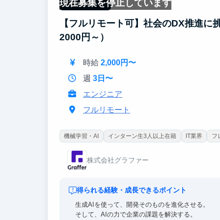
現在募集を停止しています
フルリモート
【フルリモート可】社会のDX推進に挑
2000円～）
時給
2,000円〜
週
3日〜
エンジニア
フルリモート
機械学習・AI
インターン生3人以上在籍
IT業界
フ
株式会社グラファー
得られる経験・成長できるポイント
生成AIを使って、開発そのものを進化させる。
そして、AIの力で企業の課題を解決する。