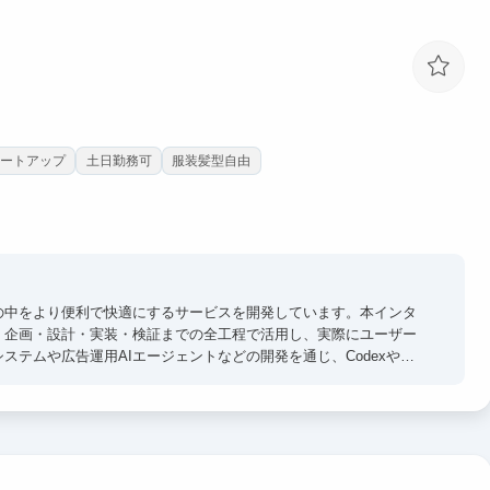
ファンドの「インテグラル」というキャリアを経て、弊社を起業して
もフルで行います。
ートアップ
土日勤務可
服装髪型自由
ソーシング（案件獲得のための営業活動）の戦略を練った上で、量
やり方を一緒に考えて実行することで、仕事の能力を高めてもらい
の中をより便利で快適にするサービスを開発しています。本インタ
、企画・設計・実装・検証までの全工程で活用し、実際にユーザー
ステムや広告運用AIエージェントなどの開発を通じ、Codexや
グツールを活用した実践的な経験を積むことができます。AI時代に求められ
実務の中で身につけられる環境です。