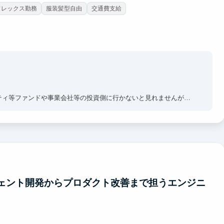
フレックス勤務
服装髪型自由
交通費支給
ティ等ファンドや事業会社等の投資側に行かないと見れませんが、
、財務分析、プレDD（デューデリジェンス）といったM&Aの重要
D（投資銀行）部門での企業分析やバリュエーション、DDといった
の段階から“投資銀行業務の実践的スキル”を身につけることが可能
ージェント開発からプロダクト改善まで担うエンジニ
るかに有利になります。
身」の社長の元で学べる