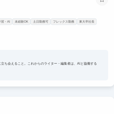
習・AI
未経験OK
土日勤務可
フレックス勤務
東大卒社長
に立ち会えること。これからのライター・編集者は、AIと協働する
決定プロセスや事業戦略を間近で学びながら、編集スキルを磨くこ
はのスピード感と裁量の大きさを体験できる環境です。
新技術であることも魅力です。まだ世の中にあまり記事が存在しない
念を定義し、広めていく経験は、今後のキャリアにも大きく活きるは