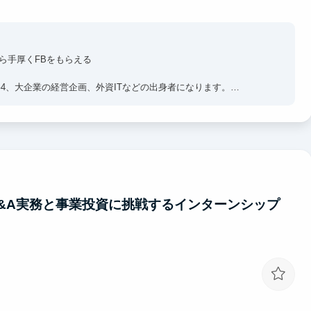
から手厚くFBをもらえる
G4、大企業の経営企画、外資ITなどの出身者になります。
重で、「限られたリソース内で最大限の成果を生み出す仕事術」や
思決定」を習得できます。
、弊社メンバーが認めれば自身の領域を持ってクライアントフェイ
サルティングファームの若手の経験ができます。
M&A実務と事業投資に挑戦するインターンシップ