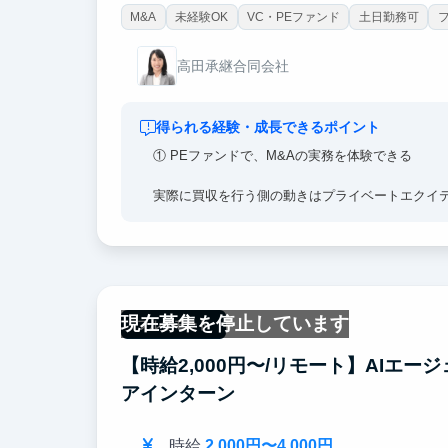
M&A
未経験OK
VC・PEファンド
土日勤務可
高田承継合同会社
得られる経験・成長できるポイント
① PEファンドで、M&Aの実務を体験できる
実際に買収を行う側の動きはプライベートエクイ
これを実際に体感してもらえます。
② 「外銀IBD」の内定に近づく
インターン生には、市場分析、競合分析、事業分析
現在募集を停止しています
フルリモート
業務を担っていただきます。これらは、外銀のIB
実務と多くの部分が重複しているため、インターン
【時給2,000円〜/リモート】AIエ
であり、IBDの選考において他の就活生よりもは
アインターン
③ 「ハーバードMBA卒 → 大手PEファンド出
時給
2,000円〜4,000円