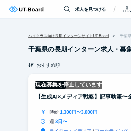
/
求人を見つける
ハイクラス向け長期インターンサイトUT-Board
千葉
千葉県の長期インターン求人・募
おすすめ順
現在募集を停止しています
フルリモート
【生成AI×メディア戦略】記事執筆
時給
1,300円〜3,000円
週
3日〜
ライター・メディア
/
マーケティング