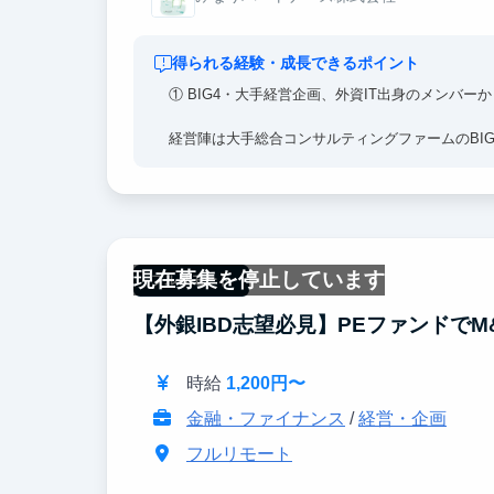
得られる経験・成長できるポイント
① BIG4・大手経営企画、外資IT出身のメンバー
経営陣は大手総合コンサルティングファームのBI
このような社員から直接FBをもらえる環境は貴
「仕事の全体感を把握した上での、経営視点の意
② 大手コンサル2・3年目と同様の経験ができる
実際のコンサルティング案件に参画し、資料作成
現在募集を停止しています
フルリモート
シングを経験できるため、学生でありながらコン
【外銀IBD志望必見】PEファンドで
時給
1,200円〜
金融・ファイナンス
/
経営・企画
フルリモート