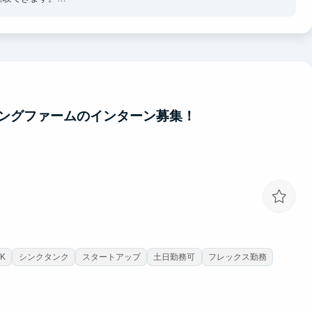
、予約数に直結させる実践スキルが身につきます。
連携を担当し、インバウンド集客の基礎を習得。
ングファームのインターン募集！
 ROI をもとに次の施策を提案します
K
シンクタンク
スタートアップ
土日勤務可
フレックス勤務