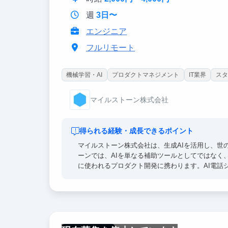
代表はハーバード大学のMBAを卒業後、大手PE
週
3日〜
います。
エンジニア
就活の相談や、今後の人生やキャリアの支援など
フルリモート
④ 量を積むことができる
機械学習・AI
プロダクトマネジメント
IT業界
スタ
何事も量をやらないと質も運もついてきません。
も積んでもらいます。その中で効率化やより良い
マイルストーン株式会社
ます。（※稼働可能な時間等は考慮します）
得られる経験・成長できるポイント
マイルストーン株式会社は、生成AIを活用し、世
ーンでは、AIを単なる補助ツールとしてではなく
に使われるプロダクト開発に携わります。AI電話シ
Claude Codeといった最新のAIコーディン
る「課題を解決するプロダクトを生み出す力」を