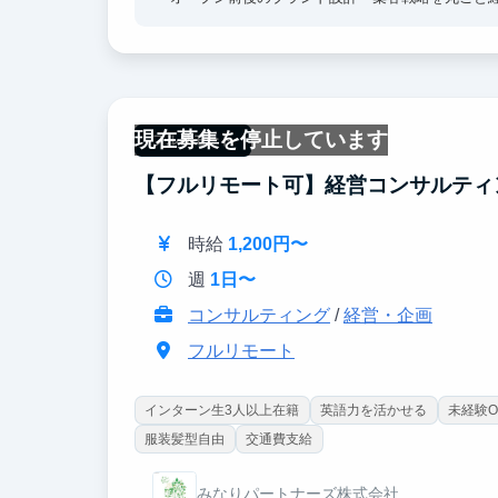
・SNS × 体験型ビジネスのグロースハック
TikTok／Instagramでフォロワーを伸ばし
・訪日旅行者マーケティングを学べる
英語・中国語LPづくりやOTA（Klook など）
現在募集を停止しています
フルリモート
・数値で事業を動かす経験
【フルリモート可】経営コンサルティ
週次 P/L レポートを作成し、売上・客単価・広告
・シリアルアントレプレナー直下で裁量大
時給
1,200円〜
上司は 30 歳・4社起業／2社売却経験者
週
1日〜
コンサルティング
/
経営・企画
フルリモート
インターン生3人以上在籍
英語力を活かせる
未経験O
服装髪型自由
交通費支給
みなりパートナーズ株式会社