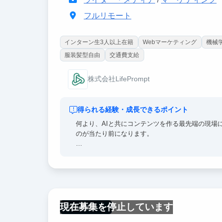
フルリモート
インターン生3人以上在籍
Webマーケティング
機械学
服装髪型自由
交通費支給
株式会社LifePrompt
得られる経験・成長できるポイント
何より、AIと共にコンテンツを作る最先端の現場
のが当たり前になります。
また、役員直下で働けるため、経営視点での意思
とができます。創業初期のスタートアップならで
また、扱うコンテンツテーマがAI・AXという最
「AX(AIトランスフォーメーション)」という概
ずです。
現在募集を停止しています
フルリモート