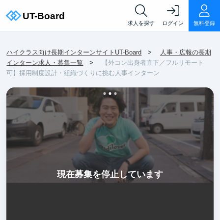
求人を探す
ログイン
無料登録
ハイクラス向け長期インターンサイトUT-Board
人事・広報の長期
インターン求人・募集一覧
【外コン出身者直下／フルリモート
可】採用制度設計・組織づくりに挑む人事インターン
現在募集を停止しています