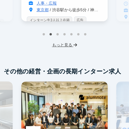
人事・広報
東京都
/ 渋谷駅から徒歩5分 / 神泉駅から徒歩3分
インターン生3人以上在籍
広告
界
イ
未経験OK
IT業界
ゲーム業界
プ
スタートアップ
土日勤務可
もっと見る
テ
フレックス勤務
服装髪型自由
ス
交通費支給
フ
その他の経営・企画の長期インターン求人
交