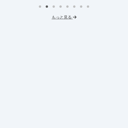
インターン生10人以上在籍
イ
プロダクトマネジメント
事業立案
もっと見る
英
機械学習・AI
データサイエンス
V
未経験OK
IT業界
人材業界
土
スタートアップ
土日勤務可
服
フレックス勤務
東大卒社長
服装髪型自由
交通費支給