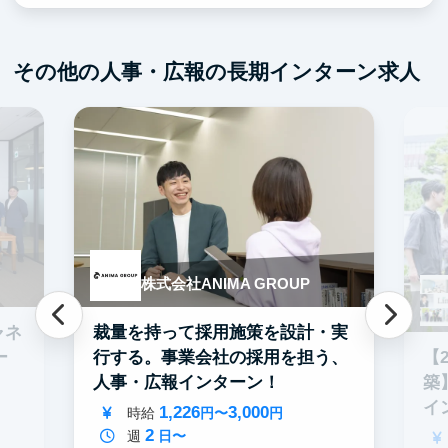
その他の人事・広報の長期インターン求人
株式会社ANIMA GROUP
ャネ
裁量を持って採用施策を設計・実
【
ー
行する。事業会社の採用を担う、
築
人事・広報インターン！
イ
1,226
3,000
時給
円〜
円
2
週
日〜