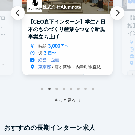
株式会社Alumnote
グロ
【
【CEO直下インターン】学生と日
る。
括
本のものづくり産業をつなぐ新規
期イ
イ
事業立ち上げ
3,000
時給
円〜
3
週
日〜
経営・企画
分
東京都
/ 霞ヶ関駅・内幸町駅直結
イ
戦略コンサル志望者におすすめ
デ
インターン生10人以上在籍
事業立案
ス
機械学習・AI
IT業界
スタートアップ
もっと見る
フレックス勤務
東大卒社長
服装髪型自由
交通費支給
おすすめの長期インターン求人