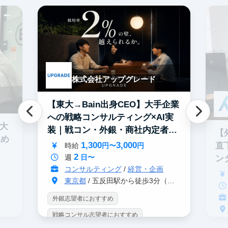
株式会社アップグレード
【東大→Bain出身CEO】大手企業
への戦略コンサルティング×AI実
0大
装｜戦コン・外銀・商社内定者多
【
進め
数
1,300
3,000
直
時給
円〜
円
2
週
日〜
ン
コンサルティング
/
経営・企画
東京都
/ 五反田駅から徒歩3分（大崎駅から徒歩8分）
外銀志望者におすすめ
戦略コンサル志望者におすすめ
戦