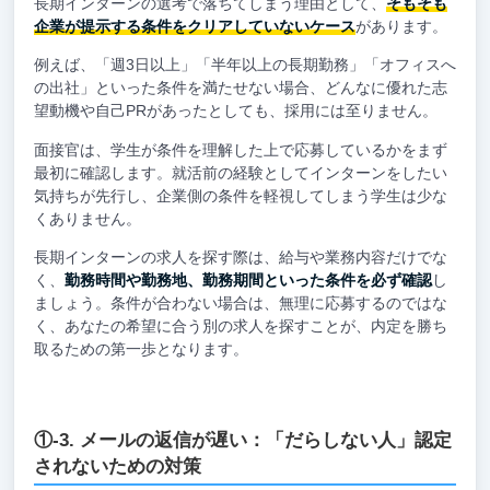
長期インターンの選考で落ちてしまう理由として、
そもそも
企業が提示する条件をクリアしていないケース
があります。
例えば、「週3日以上」「半年以上の長期勤務」「オフィスへ
の出社」といった条件を満たせない場合、どんなに優れた志
望動機や自己PRがあったとしても、採用には至りません。
面接官は、学生が条件を理解した上で応募しているかをまず
最初に確認します。就活前の経験としてインターンをしたい
気持ちが先行し、企業側の条件を軽視してしまう学生は少な
くありません。
長期インターンの求人を探す際は、給与や業務内容だけでな
く、
勤務時間や勤務地、勤務期間といった条件を必ず確認
し
ましょう。条件が合わない場合は、無理に応募するのではな
く、あなたの希望に合う別の求人を探すことが、内定を勝ち
取るための第一歩となります。
①-3. メールの返信が遅い：「だらしない人」認定
されないための対策