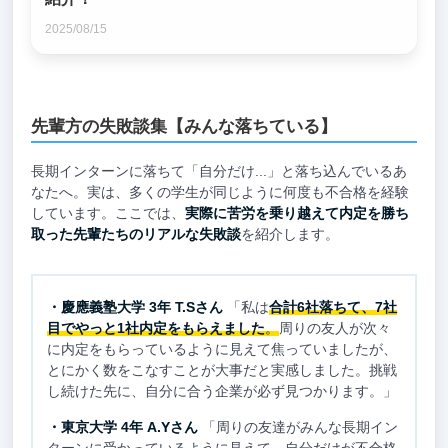
2025/08/15
先輩方の失敗談集【みんな落ちている】
長期インターンに落ちて「自分だけ...」と落ち込んでいるあ
なたへ。実は、多くの学生が同じように何度も不合格を経験
しています。ここでは、
実際に苦労を乗り越えて内定を勝ち
取った先輩たちのリアルな失敗談
を紹介します。
・慶應義塾大学 3年 T.Sさん
「私は
合計6社落ちて、7社
目でやっと1社内定をもらえました
。
周りの友人が次々
に内定をもらっているように見えて焦っていましたが、
とにかく数をこなすことが大事だと実感しました。挑戦
し続けた先に、自分に合う企業が必ず見つかります。」
・東京大学 4年 A.Yさん
「周りの友達がみんな長期イン
ターンに受かっているように見えて、自分だけが不合格