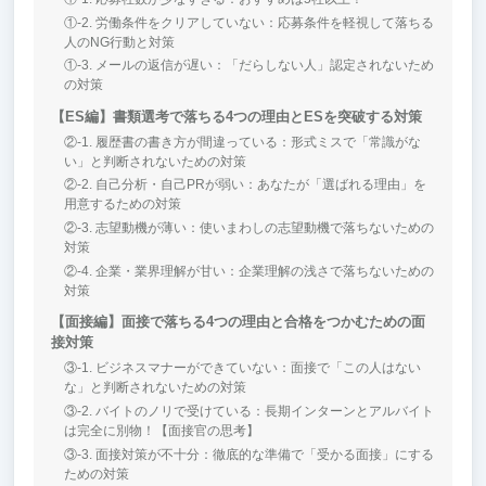
①-2. 労働条件をクリアしていない：応募条件を軽視して落ちる
人のNG行動と対策
①-3. メールの返信が遅い：「だらしない人」認定されないため
の対策
【ES編】書類選考で落ちる4つの理由とESを突破する対策
②-1. 履歴書の書き方が間違っている：形式ミスで「常識がな
い」と判断されないための対策
②-2. 自己分析・自己PRが弱い：あなたが「選ばれる理由」を
用意するための対策
②-3. 志望動機が薄い：使いまわしの志望動機で落ちないための
対策
②-4. 企業・業界理解が甘い：企業理解の浅さで落ちないための
対策
【面接編】面接で落ちる4つの理由と合格をつかむための面
接対策
③-1. ビジネスマナーができていない：面接で「この人はない
な」と判断されないための対策
③-2. バイトのノリで受けている：長期インターンとアルバイト
は完全に別物！【面接官の思考】
③-3. 面接対策が不十分：徹底的な準備で「受かる面接」にする
ための対策