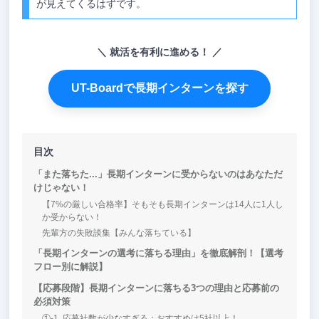
が見えてくるはずです。
就活を有利に進める！
UT-Boardで長期インターンを探す
目次
「また落ちた...」長期インターンに受からないのはあなただ
けじゃない！
【7%の厳しい合格率】そもそも長期インターンは14人に1人し
か受からない！
先輩方の失敗談集【みんな落ちている】
「長期インターンの選考に落ちる理由」を徹底解剖！【選考
フロー別に解説】
【応募段階】長期インターンに落ちる3つの理由と応募前の
必須対策
①-1. 応募社数が少なすぎる：おすすめは5社以上！