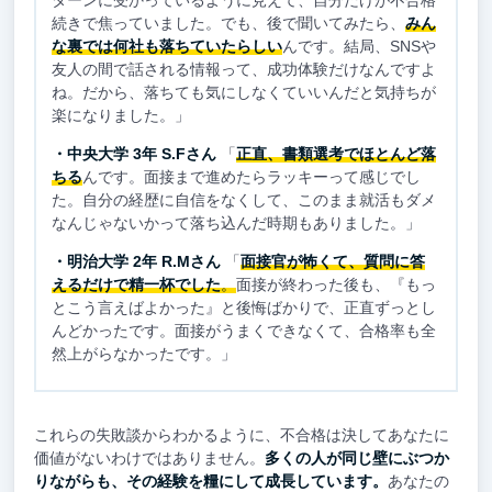
続きで焦っていました。でも、後で聞いてみたら、
みん
な裏では何社も落ちていたらしい
んです。結局、SNSや
友人の間で話される情報って、成功体験だけなんですよ
ね。だから、落ちても気にしなくていいんだと気持ちが
楽になりました。」
・中央大学 3年 S.Fさん
「
正直、書類選考でほとんど落
ちる
んです。面接まで進めたらラッキーって感じでし
た。自分の経歴に自信をなくして、このまま就活もダメ
なんじゃないかって落ち込んだ時期もありました。」
・明治大学 2年 R.Mさん
「
面接官が怖くて、質問に答
えるだけで精一杯でした
。
面接が終わった後も、『もっ
とこう言えばよかった』と後悔ばかりで、正直ずっとし
んどかったです。面接がうまくできなくて、合格率も全
然上がらなかったです。」
これらの失敗談からわかるように、不合格は決してあなたに
価値がないわけではありません。
多くの人が同じ壁にぶつか
りながらも、その経験を糧にして成長しています。
あなたの