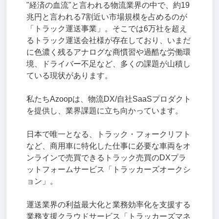
"経済の血流"と言われる物流業界の中で、約19
兆円と言われる7割近い市場規模を占めるのが
「トラック運送事業」。そこでは6万社を超え
るトラック運送会社様が存在しており、いまだ
に色濃く残るアナログな商慣習や過酷な労働環
境、ドライバー不足など、多くの課題が山積し
ている現状があります。
私たちAzoopは、物流DX/自社SaaSプロダクト
を提供し、業界課題に立ち向かっています。
日本で唯一となる、トラック・フォークリフト
など、商用車に特化した仕事に必要な車両をオ
ンラインで売買できるトラック売買のDXプラ
ットフォームサービス「トラッカーズオークシ
ョン」。
運送業界の利益最大化と業務効率化を支援する
業務支援クラウドサービス「トラッカーズマネ