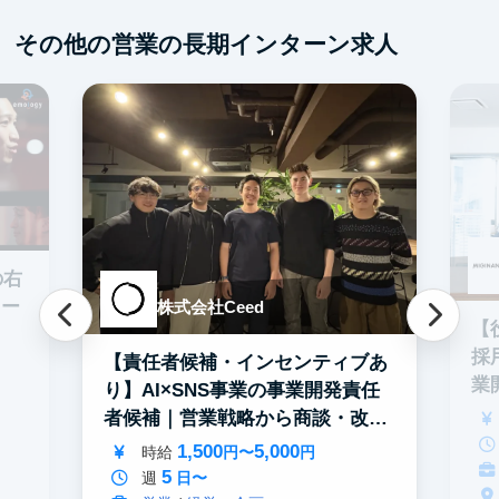
その他の営業の長期インターン求人
の右
ター
株式会社Ceed
【
採
【責任者候補・インセンティブあ
業
り】AI×SNS事業の事業開発責任
者候補｜営業戦略から商談・改善
まで
1,500
5,000
時給
円〜
円
5
週
日〜