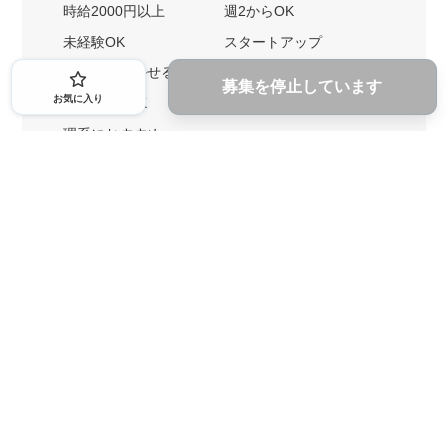
時給2000円以上
週2からOK
未経験OK
スタートアップ
英語力を活かせる
土日勤務可
募集を停止しています
お気に入り
1ヶ月からOK
文系におすすめ
理系におすすめ
内定者の特徴から探す
外銀に内定者を輩出
戦略コンサルに内定者を輩出
総合商社に内定者を輩出
GAFAに内定者を輩出
起業家を輩出
業界・キーワードから探す