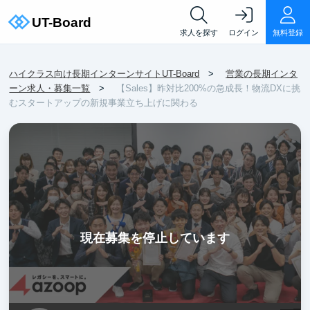
求人を探す
ログイン
無料登録
ハイクラス向け長期インターンサイトUT-Board
営業の長期インタ
ーン求人・募集一覧
【Sales】昨対比200%の急成長！物流DXに挑
むスタートアップの新規事業立ち上げに関わる
現在募集を停止しています