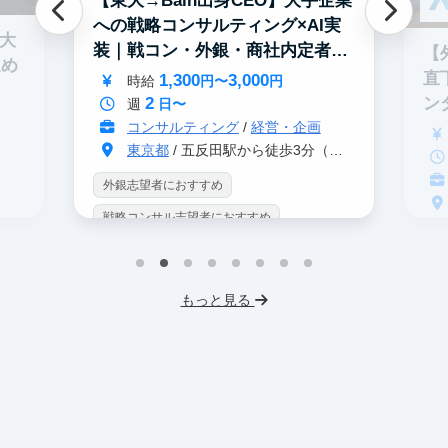
【東大→Bain出身CEO】大手企業
への戦略コンサルティング×AI実
0大
装｜戦コン・外銀・商社内定者多
【
進め
数
直
1,300
3,000
時給
円〜
円
2
ン
週
日〜
コンサルティング
/
経営・企画
東京都
/ 五反田駅から徒歩3分（大崎駅から徒歩8分）
外銀志望者におすすめ
戦略コンサル志望者におすすめ
戦
インターン生10人以上在籍
イ
プロダクトマネジメント
事業立案
もっと見る
英
機械学習・AI
データサイエンス
V
未経験OK
IT業界
人材業界
土
スタートアップ
土日勤務可
服
フレックス勤務
東大卒社長
服装髪型自由
交通費支給