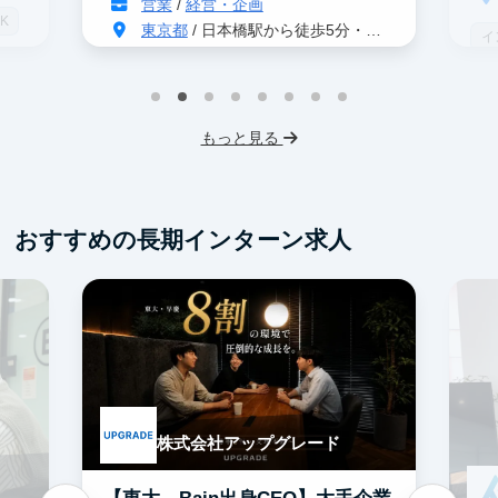
営業
/
経営・企画
K
東京都
/ 日本橋駅から徒歩5分・茅場町駅から徒歩2分
イ
グローバル事業
S
インターン生3人以上在籍
人
もっと見る
英語力を活かせる
事業立案
土
Webマーケティング
服
SNSマーケティング
機械学習・AI
おすすめの長期インターン求人
未経験OK
IT業界
ゲーム業界
スタートアップ
土日勤務可
フレックス勤務
服装髪型自由
交通費支給
株式会社アップグレード