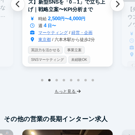
エイ
ズ】新型SNSを「0→1」で立ち上
れな
【
げ｜戦略立案〜KPI分析まで
イテ
ウ
2,500
4,000
時給
円〜
円
ノ
4
週
日〜
マーケティング
/
経営・企画
東京都
/ 六本木駅から徒歩2分
英語力を活かせる
事業立案
SNSマーケティング
未経験OK
イ
土日勤務可
服装髪型自由
S
交通費支給
I
もっと見る
フ
交
その他の営業の長期インターン求人