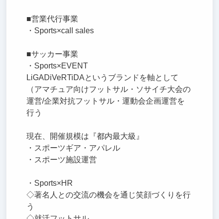
■営業代行事業
・Sports×call sales
■サッカー事業
・Sports×EVENT
LiGADiVeRTiDAというブランドを軸として
（アマチュア向けフットサル・ソサイチ大会の
運営/企業対抗フットサル・運動会企画運営を
行う
現在、開催規模は『都内最大級』
・スポーツギア・アパレル
・スポーツ施設運営
・Sports×HR
◇著名人との交流の機会を通じ笑顔づくりを行
う
◇就活フットサル