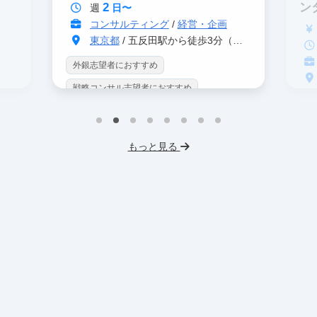
2
ン
週
日〜
コンサルティング
/
経営・企画
東京都
/ 五反田駅から徒歩3分（大崎駅から徒歩8分）
外銀志望者におすすめ
戦略コンサル志望者におすすめ
戦
インターン生10人以上在籍
イ
プロダクトマネジメント
事業立案
もっと見る
英
機械学習・AI
データサイエンス
V
未経験OK
IT業界
人材業界
土
スタートアップ
土日勤務可
服
フレックス勤務
東大卒社長
服装髪型自由
交通費支給