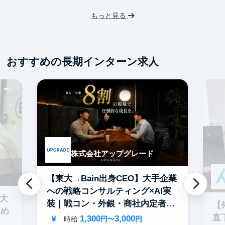
インターン生3人以上在籍
人
もっと見る
英語力を活かせる
事業立案
土
Webマーケティング
服
SNSマーケティング
機械学習・AI
おすすめの長期インターン求人
未経験OK
IT業界
ゲーム業界
スタートアップ
土日勤務可
フレックス勤務
服装髪型自由
交通費支給
株式会社アップグレード
【東大→Bain出身CEO】大手企業
への戦略コンサルティング×AI実
0大
装｜戦コン・外銀・商社内定者多
【
進め
数
直
1,300
3,000
時給
円〜
円