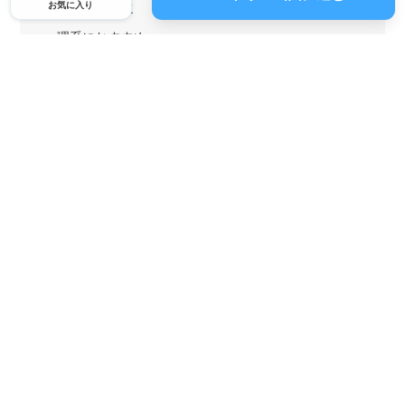
お気に入り
1ヶ月からOK
文系におすすめ
理系におすすめ
内定者の特徴から探す
外銀に内定者を輩出
戦略コンサルに内定者を輩出
総合商社に内定者を輩出
GAFAに内定者を輩出
起業家を輩出
業界・キーワードから探す
IT業界
ゲーム業界
人材業界
不動産業界
広告
VC・PEファンド