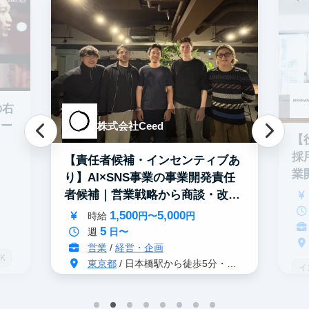
の右
ター
株式会社Ceed
【
採
【責任者候補・インセンティブあ
業
り】AI×SNS事業の事業開発責任
者候補｜営業戦略から商談・改善
まで
1,500
5,000
時給
円〜
円
5
週
日〜
営業
/
経営・企画
K
東京都
/ 日本橋駅から徒歩5分・茅場町駅から徒歩2分
イ
グローバル事業
S