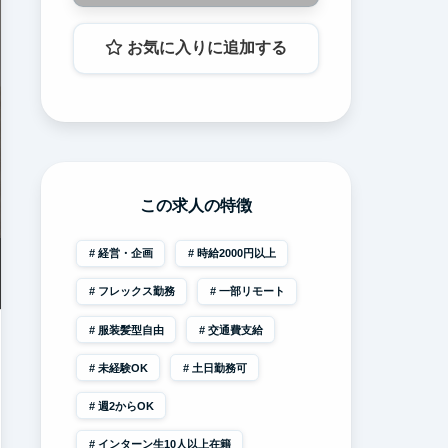
お気に入りに追加する
この求人の特徴
経営・企画
時給2000円以上
フレックス勤務
一部リモート
服装髪型自由
交通費支給
未経験OK
土日勤務可
週2からOK
インターン生10人以上在籍