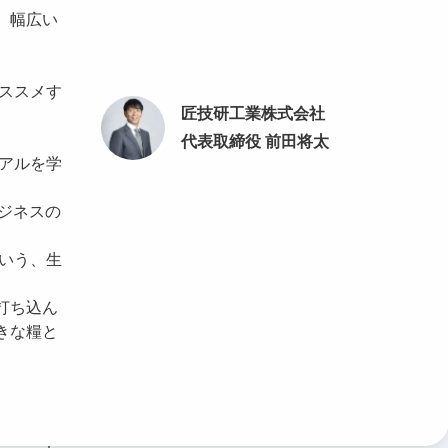
、幅広い
オススメす
匠技研工業株式会社
代表取締役 前田将太
リアルを学
ジネスの
という、生
打ち込ん
きな糧と