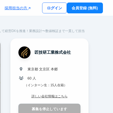
採用担当の方
ログイン
会員登録 (無料)
して経営DXを推進！業務設計〜数値検証まで一貫して担当
匠技研工業株式会社
東京都 文京区 本郷
60 人
（インターン生：15人在籍）
詳しい会社情報はこちら
募集を停止しています