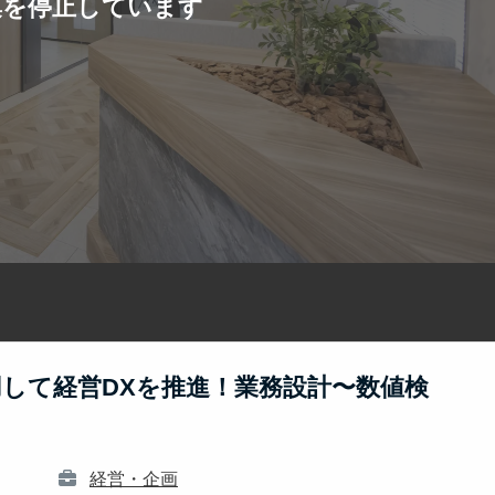
集を停止しています
用して経営DXを推進！業務設計〜数値検
経営・企画