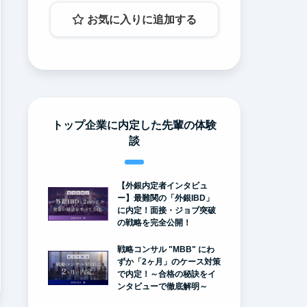
お気に入りに追加する
トップ企業に内定した先輩の体験
談
【外銀内定者インタビュ
ー】最難関の「外銀IBD」
に内定！面接・ジョブ突破
の戦略を完全公開！
戦略コンサル "MBB" にわ
ずか「2ヶ月」のケース対策
で内定！～合格の秘訣をイ
ンタビューで徹底解明～