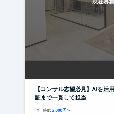
現在募
【コンサル志望必見】AIを活
証まで一貫して担当
時給
2,000円〜