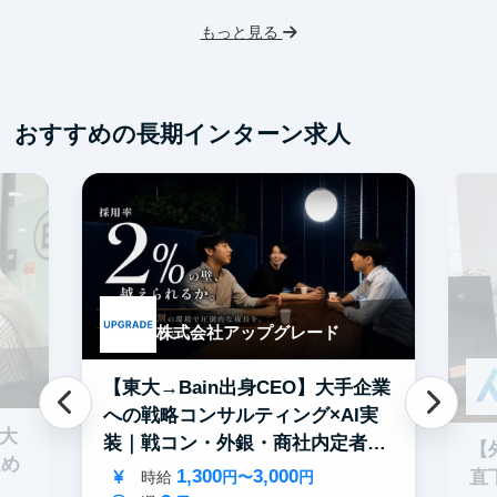
I
もっと見る
フ
交
おすすめの長期インターン求人
株式会社アップグレード
【東大→Bain出身CEO】大手企業
への戦略コンサルティング×AI実
0大
装｜戦コン・外銀・商社内定者多
【
進め
数
1,300
3,000
直
時給
円〜
円