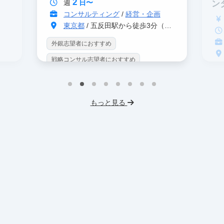
2
週
日〜
ン
コンサルティング
/
経営・企画
東京都
/ 五反田駅から徒歩3分（大崎駅から徒歩8分）
外銀志望者におすすめ
戦略コンサル志望者におすすめ
戦
インターン生10人以上在籍
イ
プロダクトマネジメント
事業立案
もっと見る
英
機械学習・AI
データサイエンス
V
未経験OK
IT業界
人材業界
土
スタートアップ
土日勤務可
服
フレックス勤務
東大卒社長
服装髪型自由
交通費支給