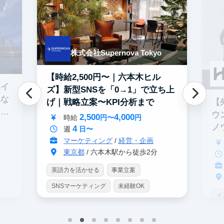
株式会社Supernova Tokyo
【時給2,500円〜｜六本木ヒル
エイ
ズ】新型SNSを「0→1」で立ち上
れな
【
げ｜戦略立案〜KPI分析まで
イテ
ウ
2,500
4,000
時給
円〜
円
ノ
4
週
日〜
マーケティング
/
経営・企画
東京都
/ 六本木駅から徒歩2分
英語力を活かせる
事業立案
SNSマーケティング
未経験OK
イ
土日勤務可
服装髪型自由
S
交通費支給