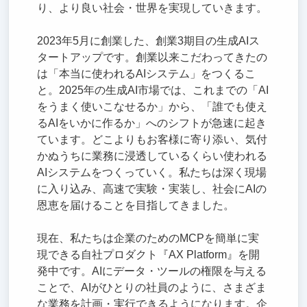
り、より良い社会・世界を実現していきます。
2023年5月に創業した、創業3期目の生成AIス
タートアップです。創業以来こだわってきたの
は「本当に使われるAIシステム」をつくるこ
と。2025年の生成AI市場では、これまでの「AI
をうまく使いこなせるか」から、「誰でも使え
るAIをいかに作るか」へのシフトが急速に起き
ています。どこよりもお客様に寄り添い、気付
かぬうちに業務に浸透しているくらい使われる
AIシステムをつくっていく。私たちは深く現場
に入り込み、高速で実験・実装し、社会にAIの
恩恵を届けることを目指してきました。
現在、私たちは企業のためのMCPを簡単に実
現できる自社プロダクト『AX Platform』を開
発中です。AIにデータ・ツールの権限を与える
ことで、AIがひとりの社員のように、さまざま
な業務を計画・実行できるようになります。企