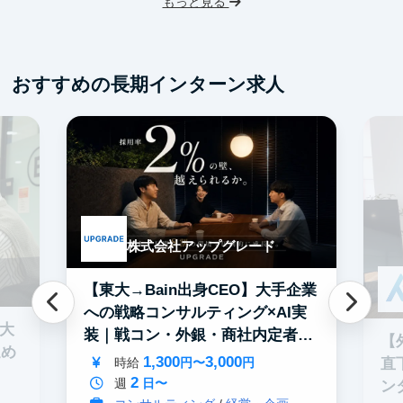
もっと見る
フレックス勤務
東大卒社長
服装髪型自由
交通費支給
おすすめの長期インターン求人
株式会社アップグレード
【東大→Bain出身CEO】大手企業
への戦略コンサルティング×AI実
0大
装｜戦コン・外銀・商社内定者多
【
進め
数
1,300
3,000
直
時給
円〜
円
2
週
日〜
ン