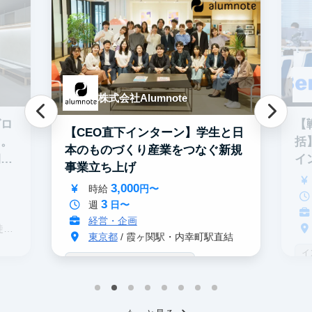
株式会社Alumnote
グロ
【
【CEO直下インターン】学生と日
る。
括
本のものづくり産業をつなぐ新規
期イ
イ
事業立ち上げ
3,000
時給
円〜
3
週
日〜
経営・企画
分
東京都
/ 霞ヶ関駅・内幸町駅直結
イ
戦略コンサル志望者におすすめ
デ
インターン生10人以上在籍
事業立案
ス
機械学習・AI
IT業界
スタートアップ