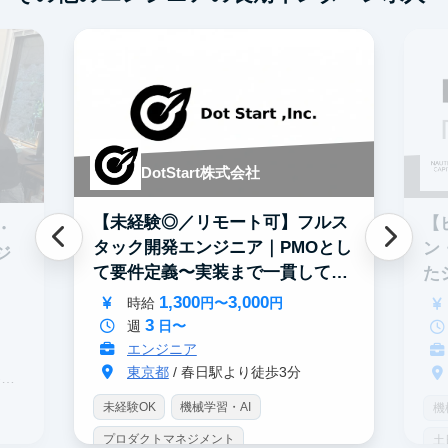
DotStart株式会社
【未経験◎／リモート可】フルス
【
・
タック開発エンジニア｜PMOとし
ン
ジ
て要件定義〜実装まで一貫して担
た
当
募
1,300
3,000
時給
円〜
円
3
週
日〜
エンジニア
東京都
/ 春日駅より徒歩3分
駅
未経験OK
機械学習・AI
機
プロダクトマネジメント
土