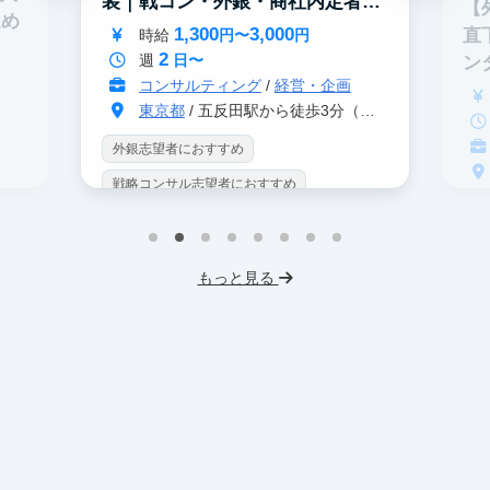
装｜戦コン・外銀・商社内定者多
【
進め
数
1,300
3,000
直
時給
円〜
円
2
週
日〜
ン
コンサルティング
/
経営・企画
東京都
/ 五反田駅から徒歩3分（大崎駅から徒歩8分）
外銀志望者におすすめ
戦略コンサル志望者におすすめ
戦
インターン生10人以上在籍
イ
プロダクトマネジメント
事業立案
もっと見る
英
機械学習・AI
データサイエンス
V
未経験OK
IT業界
人材業界
土
スタートアップ
土日勤務可
服
フレックス勤務
東大卒社長
服装髪型自由
交通費支給