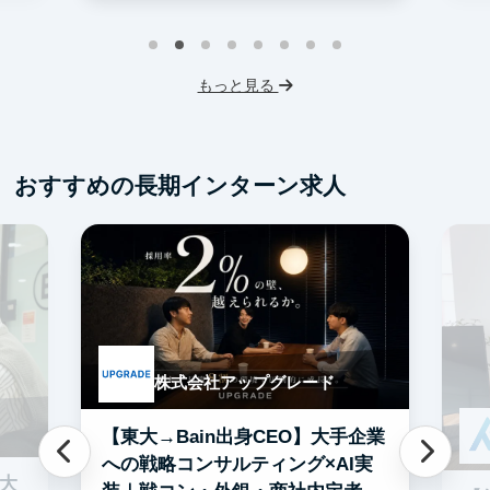
インターン生10人以上在籍
土日勤務可
服
フレックス勤務
服装髪型自由
もっと見る
おすすめの長期インターン求人
株式会社アップグレード
【東大→Bain出身CEO】大手企業
への戦略コンサルティング×AI実
0大