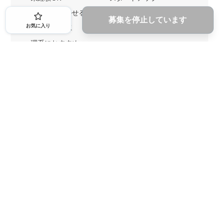
英語力を活かせる
土日勤務可
募集を停止しています
お気に入り
1ヶ月からOK
文系におすすめ
理系におすすめ
内定者の特徴から探す
外銀に内定者を輩出
戦略コンサルに内定者を輩出
総合商社に内定者を輩出
GAFAに内定者を輩出
起業家を輩出
業界・キーワードから探す
IT業界
ゲーム業界
人材業界
不動産業界